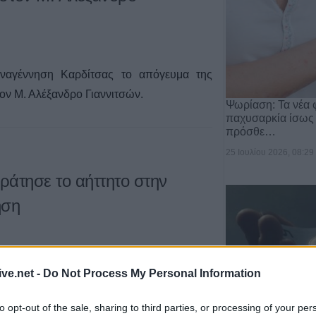
ναγέννηση Καρδίτσας το απόγευμα της
τον Μ. Αλέξανδρο Γιαννιτσών.
Ψωρίαση: Τα νέα 
παχυσαρκία ίσως
πρόσθε…
25 Ιουλίου 2026, 08:29
Κράτησε το αήττητο στην
ηση
ισε το απόγευμα της Κυριακής (30/11) η
ive.net -
Do Not Process My Personal Information
 στην Κατερίνη.
to opt-out of the sale, sharing to third parties, or processing of your per
Επιστήμη- Υγεία: 