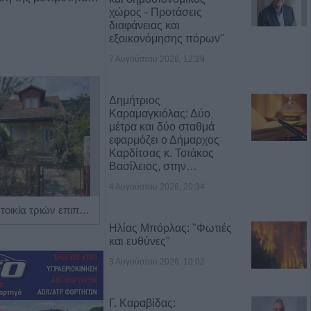
χώρος - Προτάσεις
διαφάνειας και
εξοικονόμησης πόρων"
7 Αυγούστου 2026, 12:29
Δημήτριος
Καραμαγκιόλας: Δύο
μέτρα και δύο σταθμά
εφαρμόζει ο Δήμαρχος
Καρδίτσας κ. Τσιάκος
Βασίλειος, στην…
4 Αυγούστου 2026, 20:34
Πωλείται μονοκατοικία τριών επιπέδων στο καταπράσινο Πευκόφυτο Καρδίτσας
Η Αποκατάσταση Α.Ε. αναζητά για εργασία Νοσηλευτές και Βοηθούς Νοσηλευτές
Ηλίας Μπόρλας: "Φωτιές
και ευθύνες"
3 Αυγούστου 2026, 10:02
Γ. Καραβίδας: