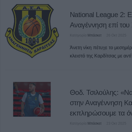
National League 2: Ε
Αναγέννηση επί του
Κατηγορία
Μπάσκετ
26 Οκτ 2025
Άνετη νίκη πέτυχε το μεσημέρ
κλειστό της Καρδίτσας με αντ
Θοδ. Τσιλούλης: «Να
στην Αναγέννηση Κα
εκπληρώσουμε τα όν
Κατηγορία
Μπάσκετ
23 Οκτ 2025