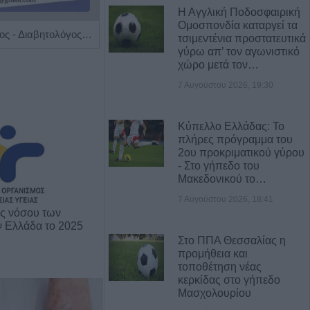
Η Αγγλική Ποδοσφαιρική
Ομοσπονδία καταργεί τα
Ειδικός Παθολόγος - Διαβητολόγος 'Κωνσταντίνος Απ. Κουτσιανάς"
Χειρουργός Οφθαλμίατρος 'Παπούλιας Δημήτριος'
τσιμεντένια προστατευτικά
γύρω απ’ τον αγωνιστικό
χώρο μετά τον…
7 Αυγούστου 2026, 19:30
Κύπελλο Ελλάδας: Το
πλήρες πρόγραμμα του
2ου προκριματικού γύρου
- Στο γήπεδο του
Μακεδονικού το…
7 Αυγούστου 2026, 18:41
ης νόσου των
ν Ελλάδα το 2025
Στο ΠΠΑ Θεσσαλίας η
προμήθεια και
τοποθέτηση νέας
κερκίδας στο γήπεδο
Μασχολουρίου