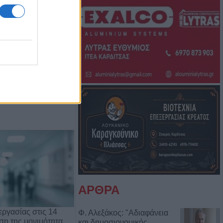
Μπάμπη Πούλιου
Αντιδημάρχου
ΑΡΘΡΑ
ργασίας στις 14
Φ. Αλεξάκος: "Αδιαφάνεια
ρση της μονιμότητα…
και δημοσιονομικός