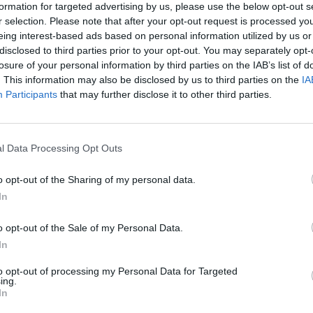
formation for targeted advertising by us, please use the below opt-out s
δυσκολίες επιταχ
r selection. Please note that after your opt-out request is processed y
24 Ιουλίου 2026, 10:19
eing interest-based ads based on personal information utilized by us or
Πέρασε και από την Κοζάνη η
disclosed to third parties prior to your opt-out. You may separately opt-
losure of your personal information by third parties on the IAB’s list of
. This information may also be disclosed by us to third parties on the
IA
Participants
that may further disclose it to other third parties.
ο πρωτάθλημα της
National League 2
και
l Data Processing Opt Outs
 η
Αναγέννηση
είχαμε το απόγευμα της
o opt-out of the Sharing of my personal data.
In
Υγεία: Ο θόρυβος
τον κίνδυνο εμφ
o opt-out of the Sale of my Personal Data.
21 Ιουλίου 2026, 10:18
In
Δύσκολη νίκη της
to opt-out of processing my Personal Data for Targeted
υ Φίλιππου Βέροιας
ing.
In