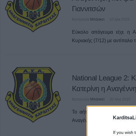
Γιαννιτσών
Κατηγορία
Μπάσκετ
07 Δεκ 2025
Εύκολο απόγευμα είχε η Α
Κυριακής (7/12) με αντίπαλο 
National League 2: 
Κατερίνη η Αναγένν
Κατηγορία
Μπάσκετ
30 Νοε 2025
Το αήτητητο σερί της συνέχ
KarditsaL
Αναγέννηση επικρατώντας και
If you wish 