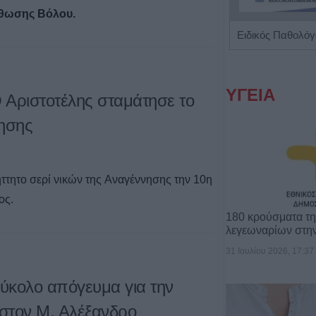
θωσης Βόλου.
'Πρόληψη και Διάγνωση' Πρότυπο Εργαστήριο Μικροβιολογίας - Βιοπαθολογίας
ΥΓΕΙΑ
Ο Αριστοτέλης σταμάτησε το
νησης
ττητο σερί νικών της Αναγέννησης την 10η
ος.
180 κρούσματα τ
λεγεωναρίων στη
31 Ιουλίου 2026, 17:37
Εύκολο απόγευμα για την
στον Μ. Αλέξανδρο