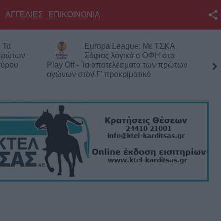
ΑΓΓΕΛΙΕΣ
ΕΠΙΚΟΙΝΩΝΙΑ
Facebook
 Τα
Europa League: Με ΤΣΚΑ
Twitter
 πρώτων
Σόφιας λογικά ο ΟΦΗ στα
γύρου
Play Off - Τα αποτελέσματα των πρώτων
YouTube
αγώνων στον Γ' προκριματικό
Αναζήτηση
RSS
Επικοινωνία με το
KarditsaLive.Net