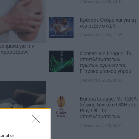
7 Αυγούστου 2026, 14:46
Κράτησε Οκόρο και για τη
νέα σεζόν ο ΑΣΚ
7 Αυγούστου 2026, 11:35
φάρμακα για την
 προσφέρουν
Conference League: Τα
αποτελέσματα των
πρώτων αγώνων του
Γ΄προκριματικού γύρου
7 Αυγούστου 2026, 00:10
Europa League: Με ΤΣΚΑ
Σόφιας λογικά ο ΟΦΗ στα
Play Off - Τα
αποτελέσματα των…
7 Αυγούστου 2026, 00:04
sonal or
Οι οικονομικές