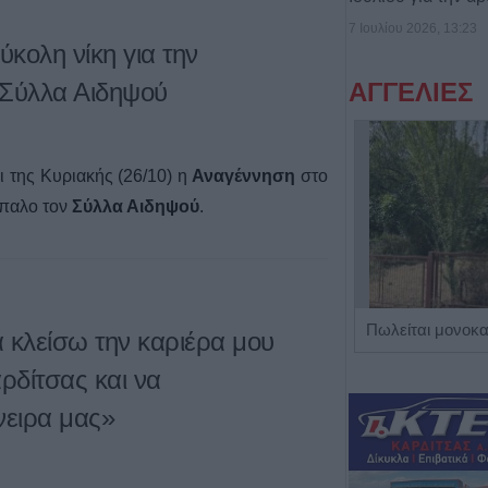
7 Ιουλίου 2026, 13:23
ύκολη νίκη για την
ΑΓΓΕΛΙΕΣ
 Σύλλα Αιδηψού
ι της Κυριακής (26/10) η
Αναγέννηση
στο
ίπαλο τον
Σύλλα Αιδηψού
.
Η Αποκατάσταση Α.Ε. αναζητά για εργασία Νοσηλευτές και Βοηθούς Νοσηλευτές
 κλείσω την καριέρα μου
ρδίτσας και να
ειρα μας»