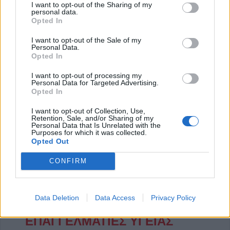
I want to opt-out of the Sharing of my
personal data.
Την Πάκσι θα αντιμετωπίσει ο Παναθηναϊκός στον Β΄
Opted In
προκριματικό γύρο του Conference League, όπως
I want to opt-out of the Sale of my
προέκυψε από τη σχετική κλήρωση που
Personal Data.
Opted In
πραγματοποιήθηκε σήμερα (17/6) στην έδρα της UEFA,
στη Νιόν της Ελβετίας.
I want to opt-out of processing my
Personal Data for Targeted Advertising.
Opted In
I want to opt-out of Collection, Use,
Συνδρομή σε αυτήν την τροφοδοσία RSS
Retention, Sale, and/or Sharing of my
Personal Data that Is Unrelated with the
Purposes for which it was collected.
Opted Out
Έναρξη
Προηγούμενο
1
2
3
…
CONFIRM
Επόμενο
Τέλος
Σελίδα 1 από 11
Data Deletion
Data Access
Privacy Policy
ΕΠΑΓΓΕΛΜΑΤΙΕΣ ΥΓΕΙΑΣ