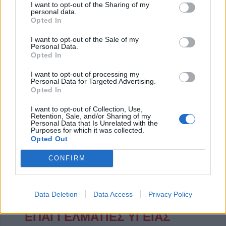
εισιτήριό της για το καταληκτικο ματς της διοργάνωσης
I want to opt-out of the Sharing of my
personal data.
που θα διεξαχθεί στις 28 Μαΐου στο Βρότσλαβ, καθώς
Opted In
συνέτριψε εκτός έδρας την Τζουργκάρντεν με 4-1, την ώρα
I want to opt-out of the Sale of my
που η Μπέτις νίκησε τη Φιορεντίνα με 2-1 στο «Benito
Personal Data.
Opted In
Villamarín» κι απέκτησε ισχνό προβάδισμα ενόψει της
ρεβάνς της επόμενης Πέμπτης (8/5).
I want to opt-out of processing my
Personal Data for Targeted Advertising.
Opted In
I want to opt-out of Collection, Use,
Συνδρομή σε αυτήν την τροφοδοσία RSS
Retention, Sale, and/or Sharing of my
Personal Data that Is Unrelated with the
Purposes for which it was collected.
Opted Out
Έναρξη
Προηγούμενο
…
3
4
5
CONFIRM
6
7
…
Επόμενο
Τέλος
Σελίδα 5 από 11
Data Deletion
Data Access
Privacy Policy
ΕΠΑΓΓΕΛΜΑΤΙΕΣ ΥΓΕΙΑΣ