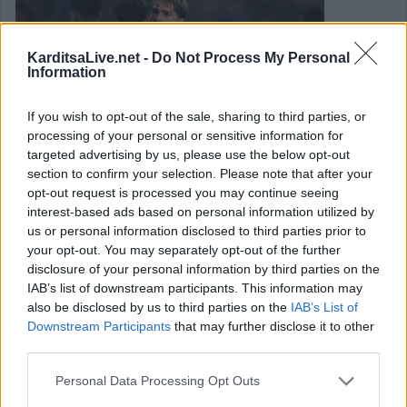
KarditsaLive.net -
Do Not Process My Personal
Information
If you wish to opt-out of the sale, sharing to third parties, or
processing of your personal or sensitive information for
targeted advertising by us, please use the below opt-out
section to confirm your selection. Please note that after your
opt-out request is processed you may continue seeing
interest-based ads based on personal information utilized by
Conference League: Αγκαλιά με τον
us or personal information disclosed to third parties prior to
your opt-out. You may separately opt-out of the further
τελικό η Τσέλσι - Προβάδισμα για την
disclosure of your personal information by third parties on the
Μπέτις στο άλλο ζευγάρι
IAB’s list of downstream participants. This information may
also be disclosed by us to third parties on the
IAB’s List of
Κατηγορία
Διεθνή
02 Μαϊ 2025
Downstream Participants
that may further disclose it to other
third parties.
Η Τσέλσι, το αδιαφιλονίκητο φαβορί για να «σηκώσει» το
Personal Data Processing Opt Outs
εφετινό Conference League, ετοιμάζεται να «σφραγίσει» το