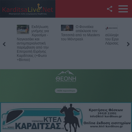
Facebook
Εκδήλωση
Ο Φονσέκα
Η Ε.Ο.Α.Σ.Κ.
Twitter
μνήμης για
απέκλεισε τον
καταδικάζει τη
Χιροσίμα -
Τσιτσιπά από το Masters
σύλληψη του προέδρου
Ναγκασάκι και
του Μόντρεαλ
του Εργατικού Κέντρου
YouTube
αντιιμπεριαλιστική
Λάρισας
παρέμβαση από την
Επιτροπή Ειρήνης
Αναζήτηση
Καρδίτσας (+Φωτο
+Βίντεο)
RSS
Επικοινωνία με το
KarditsaLive.Net