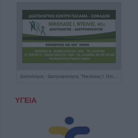
Ψυχολόγος - Ψυχοθεραπεύτρια 'Στάμου Ειρήνη'
Διαιτολόγος - Διατροφολόγος "Νικόλαος Ι. Ντελής"
ΥΓΕΙΑ