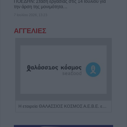
ΠΟΕΔΗΝ: Στάση εργασίας στις 14 Ιουλίου για
την άρση της μονιμότητα…
7 Ιουλίου 2026, 13:23
ΑΓΓΕΛΙΕΣ
Πωλείται μονοκατοικία τριών επιπέδων στο καταπράσινο Πευκόφυτο Καρδίτσας
Η εταιρεία ΘΑΛΑΣΣΙΟΣ ΚΟΣΜΟΣ Α.Ε.Β.Ε. επιθυμεί να προσλάβει Αποθηκάριο