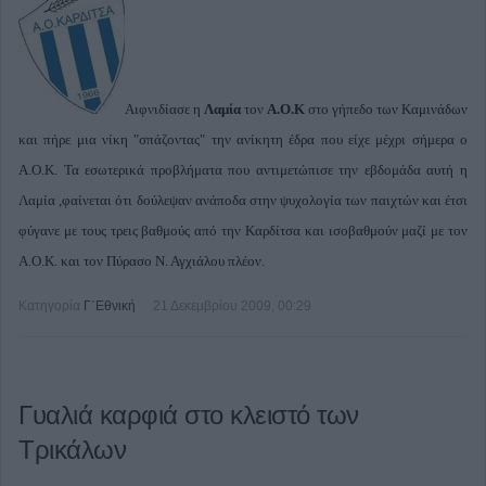
Αιφνιδίασε η
Λαμία
τον
Α.Ο.Κ
στο γήπεδο των Καμινάδων
και πήρε μια νίκη "σπάζοντας" την ανίκητη έδρα που είχε μέχρι σήμερα ο
Α.Ο.Κ. Τα εσωτερικά προβλήματα που αντιμετώπισε την εβδομάδα αυτή η
Λαμία ,φαίνεται ότι δούλεψαν ανάποδα στην ψυχολογία των παιχτών και έτσι
φύγανε με τους τρεις βαθμούς από την Καρδίτσα και ισοβαθμούν μαζί με τον
Α.Ο.Κ. και τον Πύρασο Ν. Αγχιάλου πλέον.
Κατηγορία
Γ΄Εθνική
21 Δεκεμβρίου 2009, 00:29
Γυαλιά καρφιά στο κλειστό των
Τρικάλων