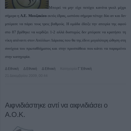
Μπορεί να μην είχε πετύχει κανένα γκολ μέχρι
σήμερα η
Α.Ε. Μουζακίου
εκτός έδρας, ωστόσο σήμερα πέτυχε δύο αν και δεν
μπόρεσε να πάρει τους τρεις βαθμούς. Η ομάδα έδειξε την απειρία της αφού
στο 87 βρέθηκε να κερδίζει 1-2 αλλά δυστυχώς δεν μπόρεσε να κρατήσει τη
νίκη απέναντι στον Απόλλων Λάρισας που θα της έδινε μεγαλύτερη ώθηση στη
συνέχεια του πρωταθλήματος και στην προσπάθεια που κάνει να παραμείνει
στην κατηγορία.
Δ Εθνική
Δ Εθνική
Δ Εθνική
Κατηγορία
Γ΄Εθνική
21 Δεκεμβρίου 2009, 00:44
Αιφνιδιάστηκε αντί να αιφνιδιάσει ο
Α.Ο.Κ.