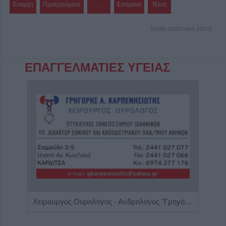
Έναρξη
Προηγούμενο
…
Επόμενο
Τέλος
Σελίδα 16933 από 16976
ΕΠΑΓΓΕΛΜΑΤΙΕΣ ΥΓΕΙΑΣ
Κέντρο Λογοθεραπείας 'Τέχνη Λόγου & Μάθησης'
Χειρουργός Ουρολόγος - Ανδρολόγος "Γρηγόρης Α. Καρπενησιώτης"