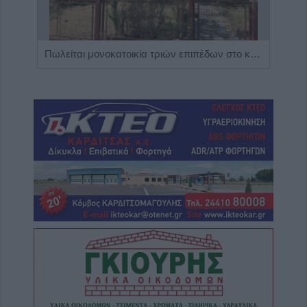
Η Αποκατάσταση Α.Ε. αναζητά για εργασία Νοσηλευτές και Βοηθούς Νοσηλευτές
Πωλείται μονοκατοικία τριών επιπέδων στο καταπράσινο Πευκόφυτο Καρδίτσας