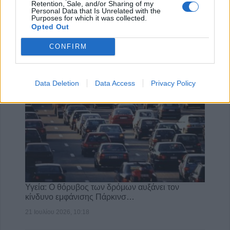
Retention, Sale, and/or Sharing of my
Personal Data that Is Unrelated with the
Επιστήμη- Υγεία: Οι οικονομικές δυσκολίες
Purposes for which it was collected.
επιταχύνουν τη γνωστικ…
Opted Out
24 Ιουλίου 2026, 10:19
CONFIRM
Data Deletion
Data Access
Privacy Policy
Υγεία: Ο θόρυβος των δρόμων αυξάνει τον
κίνδυνο εμφάνισης Πάρκινσ…
21 Ιουλίου 2026, 10:18