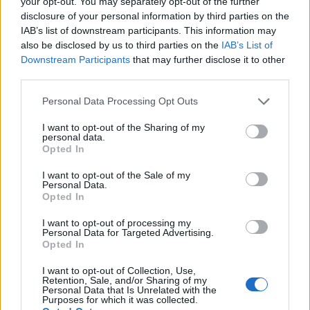
your opt-out. You may separately opt-out of the further
Νησιωτικής Πολιτικής Βασίλη Κικίλια απέστειλαν ο
disclosure of your personal information by third parties on the
IAB’s list of downstream participants. This information may
δήμαρχος Θεσσαλονίκης Στέλιος Αγγελούδης και οι
also be disclosed by us to third parties on the
IAB’s List of
δήμαρχοι Σκιάθου Θοδωρής Τζούμας, Σκοπέλου Σταμάτης
Downstream Participants
that may further disclose it to other
Περίσσης και Αλοννήσου Παναγιώτης Αναγνώστου, με
third parties.
στόχο την έγκαιρη έναρξη των ακτοπλοϊκών δρομολογίων,
Personal Data Processing Opt Outs
για το καλοκαίρι του 2026, που θα συνδέουν το λιμάνι της
I want to opt-out of the Sharing of my
Θεσσαλονίκης με τις Σποράδες.
personal data.
Opted In
Κατηγορία
Θεσσαλία
29 Οκτ 2025
I want to opt-out of the Sale of my
Personal Data.
Opted In
I want to opt-out of processing my
Personal Data for Targeted Advertising.
Opted In
I want to opt-out of Collection, Use,
Retention, Sale, and/or Sharing of my
Personal Data that Is Unrelated with the
Purposes for which it was collected.