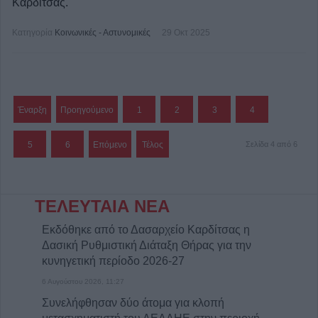
Καρδίτσας.
Κατηγορία
Κοινωνικές - Αστυνομικές
29 Οκτ 2025
Έναρξη
Προηγούμενο
1
2
3
4
5
6
Επόμενο
Τέλος
Σελίδα 4 από 6
ΤΕΛΕΥΤΑΙΑ ΝΕΑ
Εκδόθηκε από το Δασαρχείο Καρδίτσας η
Δασική Ρυθμιστική Διάταξη Θήρας για την
κυνηγετική περίοδο 2026-27
6 Αυγούστου 2026, 11:27
Συνελήφθησαν δύο άτομα για κλοπή