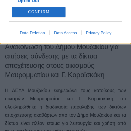
Opted Out
CONFIRM
Data Deletion
Data Access
Privacy Policy
Ανακοίνωση του Δήμου Μουζακίου για
αιτήσεις σύνδεσης με τα δίκτυα
αποχέτευσης στους οικισμούς
Μαυρομματίου και Γ. Καραϊσκάκη
Η ΔΕΥΑ Μουζακίου ενημερώνει τους κατοίκους των
οικισμών Μαυρομματίου και Γ. Καραϊσκάκη, ότι
ολοκληρώθηκε η διαδικασία παραλαβής των δικτύων
αποχέτευσης ακαθάρτων από τον Δήμο Μουζακίου και τα
δίκτυα είναι πλέον έτοιμα για λειτουργία και χρήση από