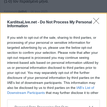
(1-0) τον περασμένο μήνα.
Κατηγορία
Διεθνή
06 Ιουν 2025
KarditsaLive.net -
Do Not Process My Personal
Information
If you wish to opt-out of the sale, sharing to third parties, or
processing of your personal or sensitive information for
targeted advertising by us, please use the below opt-out
section to confirm your selection. Please note that after your
opt-out request is processed you may continue seeing
interest-based ads based on personal information utilized by
us or personal information disclosed to third parties prior to
your opt-out. You may separately opt-out of the further
Νορβηγία: Το σεξ χωρίς συναίνεση θα
disclosure of your personal information by third parties on the
IAB’s list of downstream participants. This information may
θεωρείται στο εξής βιασμός
also be disclosed by us to third parties on the
IAB’s List of
Downstream Participants
that may further disclose it to other
Η Νορβηγία τροποποίησε σήμερα τον νόμο περί βιασμού
third parties.
ποινικοποιώντας το σεξ χωρίς ρητή συναίνεση,