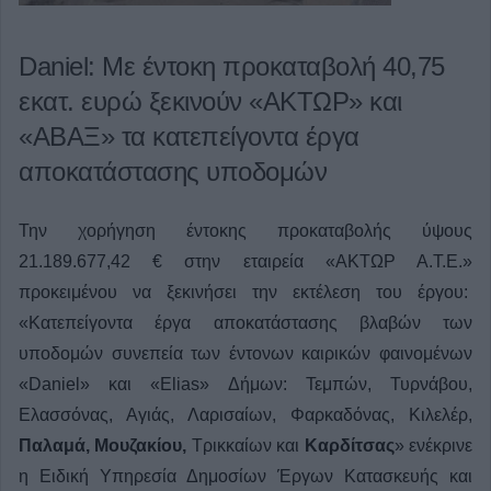
Daniel: Με έντοκη προκαταβολή 40,75
εκατ. ευρώ ξεκινoύν «ΑΚΤΩΡ» και
«ΑΒΑΞ» τα κατεπείγοντα έργα
αποκατάστασης υποδομών
Την χορήγηση έντοκης προκαταβολής ύψους
21.189.677,42 € στην εταιρεία «ΑΚΤΩΡ Α.Τ.Ε.»
προκειμένου να ξεκινήσει την εκτέλεση του έργου:
«Κατεπείγοντα έργα αποκατάστασης βλαβών των
υποδομών συνεπεία των έντονων καιρικών φαινομένων
«Daniel» και «Elias» Δήμων: Τεμπών, Τυρνάβου,
Ελασσόνας, Αγιάς, Λαρισαίων, Φαρκαδόνας, Κιλελέρ,
Παλαμά, Μουζακίου,
Τρικκαίων και
Καρδίτσας
» ενέκρινε
η Ειδική Υπηρεσία Δημοσίων Έργων Κατασκευής και