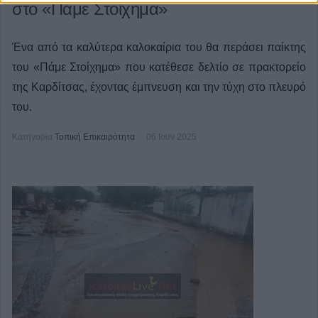
στο «Πάμε Στοίχημα»
Ένα από τα καλύτερα καλοκαίρια του θα περάσει παίκτης
του «Πάμε Στοίχημα» που κατέθεσε δελτίο σε πρακτορείο
της Καρδίτσας, έχοντας έμπνευση και την τύχη στο πλευρό
του.
Κατηγορία
Τοπική Επικαιρότητα
06 Ιουν 2025