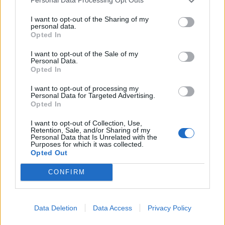
Personal Data Processing Opt Outs
εντασσόμενη έτσι στον κατάλογο των χωρών που
I want to opt-out of the Sharing of my
διευρύνουν τον ορισμό της σεξουαλικής επίθεσης.
personal data.
Opted In
Κατηγορία
Επικαιρότητα
06 Ιουν 2025
I want to opt-out of the Sale of my
Personal Data.
Opted In
I want to opt-out of processing my
Personal Data for Targeted Advertising.
Opted In
I want to opt-out of Collection, Use,
Retention, Sale, and/or Sharing of my
Personal Data that Is Unrelated with the
Purposes for which it was collected.
Opted Out
CONFIRM
Πλουσιοπάροχες διακοπές για
Data Deletion
Data Access
Privacy Policy
Καρδιτσιώτη που κέρδισε 35.227 ευρώ