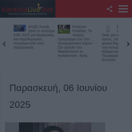
Facebook
Κύπελλο
Συμμαχία Υπέρ
Υπό έλεγ
Twitter
Ελλάδας: Το
των Πολιτών:
φωτιά σε
πλήρες
Σκιές για το κόστος, τους
δύσβατο 
πρόγραμμα του 2ου
όρους, τον τρόπο και τον
στον Όλυμπο –
YouTube
προκριματικού γύρου -
φορέα δημοπράτησης
Παραμένουν οι δυν
Στο γήπεδο του
των κολυμβητικών
στο σημείο
Μακεδονικού το
δεξαμενών της
Αναζήτηση
Αναγέννηση - Άρης
Περιφερειακής Αρχής
Κουρέτα
RSS
Επικοινωνία με το
Παρασκευή, 06 Ιουνίου
KarditsaLive.Net
2025