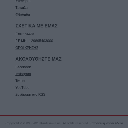
Μαγνησία
Μουζακίου
Τρίκαλα
8 Αυγούστου 2026, 09:29
Φθιώτιδα
ΣΧΕΤΙΚΑ ΜΕ ΕΜΑΣ
Επικοινωνία
Γ.Ε.ΜΗ.: 129895403000
ΟΡΟΙ ΧΡΗΣΗΣ
ΑΚΟΛΟΥΘΗΣΤΕ ΜΑΣ
Facebook
Instagram
Twitter
YouTube
Συνδρομή στο RSS
Copyright © 2009 - 2026 Karditsalive.net. All rights reserved.
Κατασκευή ιστοσελίδων