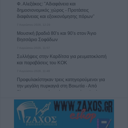
Φ. Αλεξάκος: "Αδιαφάνεια και
δημοσιονομικός χώρος - Προτάσεις
διαφάνειας και εξοικονόμησης πόρων"
7 Αυγούστου 2026, 12:29
Μουσική βραδιά 80's και 90's στον Άγιο
Βησσάριο Σοφάδων
7 Αυγούστου 2026, 11:57
Συλλήψεις στην Καρδίτσα για ρευματοκλοπή
και παραβάσεις του ΚΟΚ
7 Αυγούστου 2026, 11:48
Προφυλακίστηκαν τρεις κατηγορούμενοι για
την μεγάλη πυρκαγιά στη Βοιωτία - Από
δίκτυο μεταφοράς ρεύματος από αιολικό
πάρκο η έναρξη της πυρκαγιάς
7 Αυγούστου 2026, 11:42
Κράτησε Οκόρο και για τη νέα σεζόν ο ΑΣΚ
7 Αυγούστου 2026, 11:35