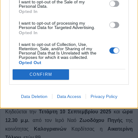
I want to opt-out of the Sale of my
Personal Data.
Opted In
I want to opt-out of processing my
Personal Data for Targeted Advertising.
Opted In
I want to opt-out of Collection, Use,
Retention, Sale, and/or Sharing of my
Personal Data that Is Unrelated with the
Purposes for which it was collected.
Opted Out
CONFIRM
Την Τετάρτη 10 Σεπτεμβρίου η κηδεία
της Αικατερίνης Τόλιου
Data Deletion
Data Access
Privacy Policy
Κηδεύεται την
Τετάρτη 10 Σεπτεμβρίου 2025
και
ώρα
12.30 μ.μ.
από τον Ιερό Ναό
Ζωοδόχου Πηγής
της
κοινότητας
Καλογριανών
Καρδίτσας η
Αικατερίνη
Τόλιου
, ετών 89.