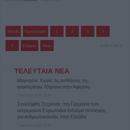
Κατηγορία
Θεσσαλία
09 Σεπ 2025
Έναρξη
Προηγούμενο
1
2
3
4
5
Επόμενο
Τέλος
Σελίδα 1 από 5
ΤΕΛΕΥΤΑΙΑ ΝΕΑ
Μαγνησία: Χωρίς τις αισθήσεις της
ανασύρθηκε 70χρονη στην Άφησσο
7 Αυγούστου 2026, 13:00
Συνελήφθη 31χρονος στη Γερμανία που
εκκρεμούσε Ευρωπαϊκό ένταλμα σύλληψης
για ανθρωποκτονίες στην Ελλάδα
7 Αυγούστου 2026, 12:50