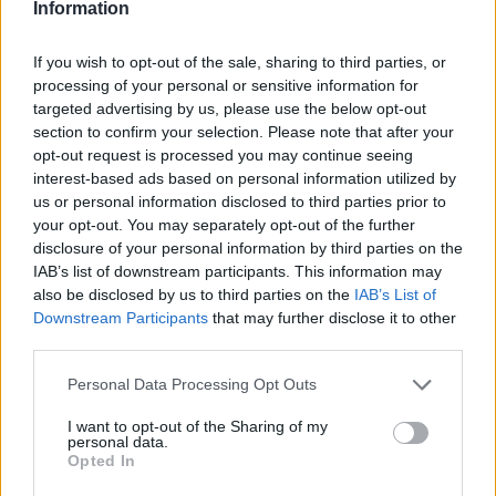
Information
If you wish to opt-out of the sale, sharing to third parties, or
processing of your personal or sensitive information for
targeted advertising by us, please use the below opt-out
section to confirm your selection. Please note that after your
Γαλλία: Ο πρόεδρος Μακρόν διόρισε
opt-out request is processed you may continue seeing
νέο πρωθυπουργό τον Σεμπαστιάν
interest-based ads based on personal information utilized by
us or personal information disclosed to third parties prior to
Λεκορνί
your opt-out. You may separately opt-out of the further
disclosure of your personal information by third parties on the
IAB’s list of downstream participants. This information may
Ο Γάλλος πρόεδρος Εμανουέλ Μακρόν διόρισε σήμερα
also be disclosed by us to third parties on the
IAB’s List of
τον υπουργό Άμυνας Σεμπαστιάν Λεκορνί – έμπιστο
Downstream Participants
that may further disclose it to other
συνεργάτη του, προερχόμενο από τον χώρο της δεξιάς –
third parties.
την επομένη της πτώσης της κυβέρνησης Μπαϊρού και
Personal Data Processing Opt Outs
παραμονή δυναμικών διαδηλώσεων σε όλη τη χώρα.
I want to opt-out of the Sharing of my
personal data.
Κατηγορία
Πολιτικά
09 Σεπ 2025
Opted In