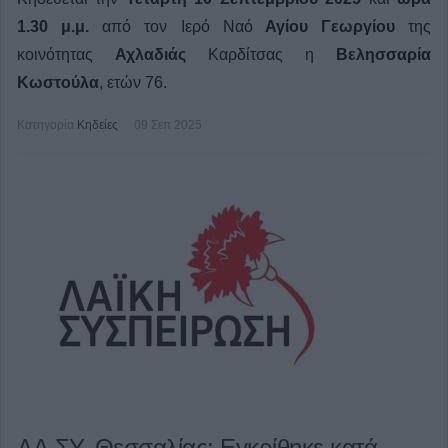
1.30 μ.μ.
από τον Ιερό Ναό
Αγίου Γεωργίου
της
κοινότητας
Αχλαδιάς
Καρδίτσας η
Βελησσαρία
Κωστούλα
, ετών 76.
Κατηγορία
Κηδείες
09 Σεπ 2025
ΛΑ.ΣΥ. Θεσσαλίας: Εγκρίθηκε κατά