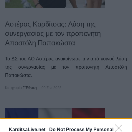
Αστέρας Καρδίτσας: Λύση της
συνεργασίας με τον προπονητή
Αποστόλη Παπακώστα
Το ΔΣ του ΑΟ Αστέρας ανακοίνωσε την από κοινού λύση
της συνεργασίας με τον προπονητή Αποστόλη
Παπακώστα.
Κατηγορία
Γ΄Εθνική
09 Σεπ 2025
KarditsaLive.net -
Do Not Process My Personal