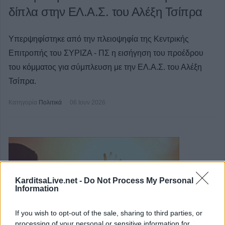
δίπλα στην ΕΛ.Α.Σ. του Αλέξη Τσίπρα
Υπερψηφίστηκε από την πλειοψηφία της Κεντρικής
Επιτροπής του ΣΥΡΙΖΑ - ΠΣ η εισήγηση του προέδρου
του κόμματος για σύμπλευση με την ΕΛ.Α.Σ. του Αλέξη
Τσίπρα.
Κατηγορία
Πολιτικά
06 Ιουν 2026
KarditsaLive.net -
Do Not Process My Personal
Information
If you wish to opt-out of the sale, sharing to third parties, or
processing of your personal or sensitive information for