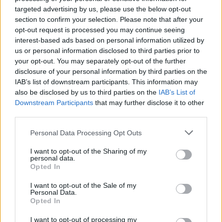
targeted advertising by us, please use the below opt-out
Στη Θεσσαλία οι υψηλότερες
section to confirm your selection. Please note that after your
opt-out request is processed you may continue seeing
θερμοκρασίες στη χώρα το Σάββατο 6
interest-based ads based on personal information utilized by
Ιουνίου
us or personal information disclosed to third parties prior to
your opt-out. You may separately opt-out of the further
disclosure of your personal information by third parties on the
Η Θεσσαλία βρέθηκε στο επίκεντρο των υψηλών
IAB’s list of downstream participants. This information may
θερμοκρασιών το Σάββατο 6 Ιουνίου, καταλαμβάνοντας τις
also be disclosed by us to third parties on the
IAB’s List of
Downstream Participants
that may further disclose it to other
περισσότερες θέσεις στη λίστα με τις υψηλότερες
third parties.
καταγραφές της ημέρας.
Personal Data Processing Opt Outs
Κατηγορία
Θεσσαλία
06 Ιουν 2026
I want to opt-out of the Sharing of my
personal data.
Opted In
I want to opt-out of the Sale of my
Personal Data.
Opted In
I want to opt-out of processing my