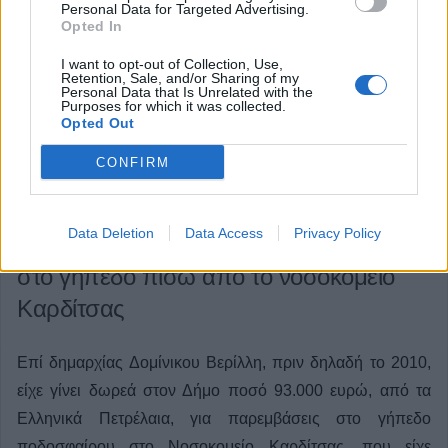
Personal Data for Targeted Advertising.
Opted In
I want to opt-out of Collection, Use,
Retention, Sale, and/or Sharing of my
Personal Data that Is Unrelated with the
Purposes for which it was collected.
Opted Out
CONFIRM
Αναξιοποίητη για πάνω από 15 χρόνια,
Data Deletion
Data Access
Privacy Policy
δωρεά 93.000 ευρώ για παρεμβάσεις
στο γήπεδο πίσω από το νοσοκομείο
Καρδίτσας
Επί δημαρχίας Δομίνικου Βερίλλη, πριν δηλαδή το 2010,
είχε γίνει δωρεά στον Δήμο ποσό 93.000 ευρώ, από τα
Ελληνικά Πετρέλαια, για παρεμβάσεις στο γήπεδο
ποδοσφαίρου στο Νοσοκομείο Καρδίτσας, που είχε