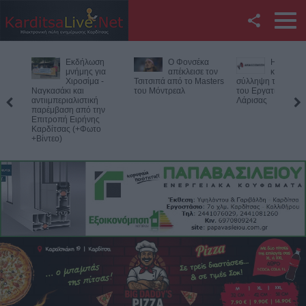
Facebook
Εκδήλωση
Ο Φονσέκα
Η Ε.Ο.Α.Σ
Twitter
μνήμης για
απέκλεισε τον
καταδικάζ
Χιροσίμα -
Τσιτσιπά από το Masters
σύλληψη του προ
Ναγκασάκι και
του Μόντρεαλ
του Εργατικού Κέν
YouTube
αντιιμπεριαλιστική
Λάρισας
παρέμβαση από την
Επιτροπή Ειρήνης
Αναζήτηση
Καρδίτσας (+Φωτο
+Βίντεο)
RSS
Επικοινωνία με το
KarditsaLive.Net