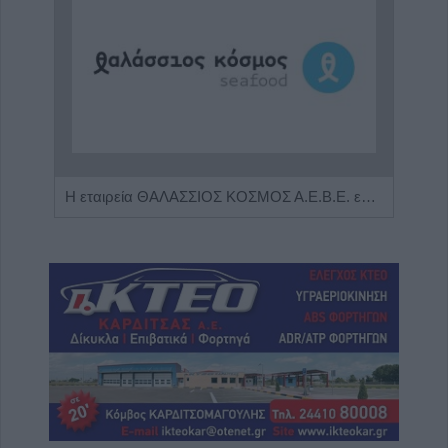
Πωλείται μονοκατοικία τριών επιπέδων στο καταπράσινο Πευκόφυτο Καρδίτσας
Η εταιρεία ΘΑΛΑΣΣΙΟΣ ΚΟΣΜΟΣ Α.Ε.Β.Ε. επιθυμεί να προσλάβει Αποθηκάριο