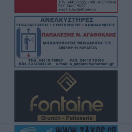
Ανακοινώθηκε επίσημα ο Δημήτρης
Γιαννούλης στον ΠΑΟΚ
6 Αυγούστου 2026, 13:45
Βανδαλισμοί στο τουριστικό περίπτερο
πληροφοριών στη διασταύρωση Καστανιάς -
Καταφυγίου και Ραχούλας
6 Αυγούστου 2026, 13:35
Κυκλοφοριακές ρυθμίσεις στην Δ.Κ.
Μορφοβουνίου 10-20 Αυγούστου
6 Αυγούστου 2026, 13:13
Την Πέμπτη 6 Αυγούστου η κηδεία της
Μαρίας Μουτσάνα
6 Αυγούστου 2026, 12:58
Εκδόθηκε από το Δασαρχείο Καρδίτσας η
Δασική Ρυθμιστική Διάταξη Θήρας για την
κυνηγετική περίοδο 2026-27
6 Αυγούστου 2026, 11:27