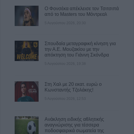
Ιός Δυτικού Νείλου: 23 νέα εγχώρια
Ο Φονσέκα απέκλεισε τον Τσιτσιπά
κρούσματα και 2 θάνατοι την τελευταία
από το Masters του Μόντρεαλ
εβδομάδα
5 Αυγούστου 2026, 20:30
6 Αυγούστου 2026, 08:52
Διακοπές ρεύματος στην Άρτα και σε τμήμα
Σπουδαία μεταγραφική κίνηση για
του Δήμου Αργιθέας: Έκρηξη και φωτιά σε
την Α.Ε. Μουζακίου με την
μετασχηματιστή (+Βίντεο)
απόκτηση του Γιάννη Σκόνδρα
5 Αυγούστου 2026, 19:38
6 Αυγούστου 2026, 08:16
Στη Χαλ με 20 εκατ. ευρώ ο
Κωνσταντής Τζολάκης!
5 Αυγούστου 2026, 12:53
Ανάκληση ειδικής αθλητικής
αναγνώρισης για τέσσερα
ποδοσφαιρικά σωματεία της