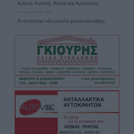
Κρανιά, Καππά, Φύλλο και Αμπελώνα
6 Αυγούστου 2026, 15:00
Εντοπίστηκε νέα μεγάλη φυτεία κάνναβης
στην Φθιώτιδα
6 Αυγούστου 2026, 14:36
1 νεκρός και 22 τραυματίες σε 20 τροχαία
ατυχήματα τον Ιούλιο στη Θεσσαλία
6 Αυγούστου 2026, 14:32
ΥΠΑΑΤ: Άνοιξε η πλατφόρμα για ενισχύσεις
de minimis ύψους 24,6 εκατ. ευρώ σε
παραγωγούς
6 Αυγούστου 2026, 14:26
Την Παρασκευή (7/8) η δεύτερη πληρωμή σε
τρίτεκνες και πολύτεκνες μητέρες ή
τρίτεκνους και πολύτεκνους μονογονείς
πατέρες του Λογαριασμού Αγροτικής Εστίας
6 Αυγούστου 2026, 13:56