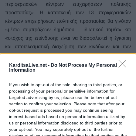
περιφερειακών κέντρων επιχειρήσεων πολιτικής
προστασίας». Η κατασκευή των 13 περιφερειακών
κέντρων επιχειρήσεων πολιτικής προστασίας θα γινόταν
«μέσω συμπράξεων δημόσιου – ιδιωτικού τομέα» και
«στόχος της επένδυσης είναι να διασφαλιστεί η έγκαιρη
και αποτελεσματική διαχείριση των κινδύνων και των
κρίσεων σε περιφερειακό επίπεδο». Τι προβλέπεται τώρα;
Δεν προβλέπεται τίποτα. Το ορόσημο 80 έχει διαγραφεί
KarditsaLive.net -
Do Not Process My Personal
Information
από το “Ελλάδα 2.0”.
If you wish to opt-out of the sale, sharing to third parties, or
Δρ Παπαγεωργίου Σωτήρης,
processing of your personal or sensitive information for
targeted advertising by us, please use the below opt-out
Διδάσκων Παν/ίου Θεσσαλίας
section to confirm your selection. Please note that after your
Γραμματέας Δικτύου Επιστημόνων και μέλος της
opt-out request is processed you may continue seeing
Κεντρικής Πολ. Επιτροπής ΠΑΣΟΚ
interest-based ads based on personal information utilized by
us or personal information disclosed to third parties prior to
your opt-out. You may separately opt-out of the further
disclosure of your personal information by third parties on the