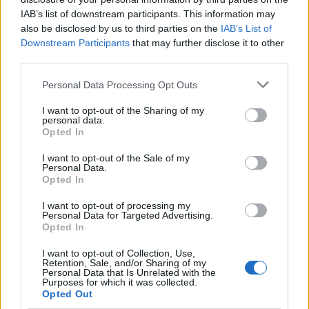
Τελευταία τροποποίηση στις8 Ιουλίου 2026, 09:30
IAB’s list of downstream participants. This information may
also be disclosed by us to third parties on the
IAB’s List of
Downstream Participants
that may further disclose it to other
third parties.
Κοινοποιήστε αυτό το άρθρο
Personal Data Processing Opt Outs
I want to opt-out of the Sharing of my
personal data.
Opted In
ΔΙΑΒΆΣΤΕ ΕΠΊΣΗΣ:
I want to opt-out of the Sale of my
Personal Data.
Opted In
I want to opt-out of processing my
Personal Data for Targeted Advertising.
Opted In
I want to opt-out of Collection, Use,
Retention, Sale, and/or Sharing of my
Personal Data that Is Unrelated with the
Purposes for which it was collected.
Opted Out
Προγραμματισμένες διακοπές ηλεκτροδότησης την