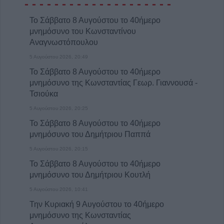
- - - - - - - - - - - - - - - - - - - -
αμέλεια σε Τρίκαλα, Αττική και Πρέβεζα
Το Σάββατο 8 Αυγούστου το 40ήμερο
5 Αυγούστου 2026, 19:24
μνημόσυνο του Κωνσταντίνου
Άμεση κρατική αρωγή και στήριξη των
Αναγνωστόπουλου
πληγέντων - Το σχέδιο αποκατάστασης των
περιοχών που επλήγησαν από τις
5 Αυγούστου 2026, 20:49
πυρκαγιές
Το Σάββατο 8 Αυγούστου το 40ήμερο
μνημόσυνο της Κωνσταντίας Γεωρ. Γιαννουσά -
5 Αυγούστου 2026, 18:23
Τσιούκα
Μικροσκοπικές δίνες ανακαλύφθηκαν για
πρώτη φορά στην επιφάνεια του Ήλιου
5 Αυγούστου 2026, 20:25
Το Σάββατο 8 Αυγούστου το 40ήμερο
5 Αυγούστου 2026, 18:15
μνημόσυνο του Δημήτριου Παππά
Επίσκεψη του Υπουργού Υγείας Άδωνι
Γεωργιάδη στο ανακαινισμένο Κ.Y.
5 Αυγούστου 2026, 20:15
Σοφάδων(+Φωτο +Βίντεο)
Το Σάββατο 8 Αυγούστου το 40ήμερο
μνημόσυνο του Δημήτριου Κουτλή
5 Αυγούστου 2026, 16:58
Επιτροπή Ανταγωνισμού: Αναρτήθηκαν τα
5 Αυγούστου 2026, 10:41
οριστικά αποτελέσματα της προκήρυξης για
Την Κυριακή 9 Αυγούστου το 40ήμερο
51 θέσεις ειδικού επιστημονικού
μνημόσυνο της Κωνσταντίας
προσωπικού