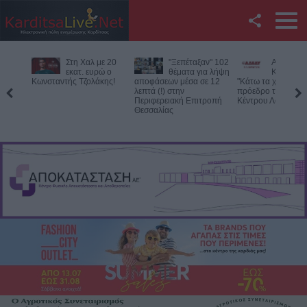
Facebook
"Ξεπέταξαν" 102
ΑΔΕΔΥ
Κριάρι
Twitter
θέματα για λήψη
Καρδίτσας:
τραυμάτι
αποφάσεων μέσα σε 12
"Κάτω τα χέρια από τον
σοβαρά
λεπτά (!) στην
πρόεδρο του Εργατικού
ηλικιωμένη σε χωρ
YouTube
Περιφερειακή Επιτροπή
Κέντρου Λάρισας!"
Τρικάλων
Θεσσαλίας
Αναζήτηση
RSS
Επικοινωνία με το
KarditsaLive.Net