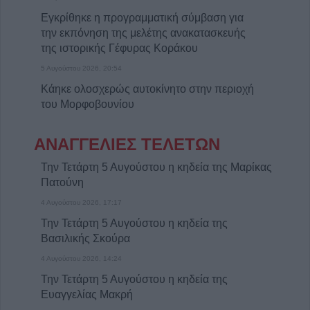
Εγκρίθηκε η προγραμματική σύμβαση για
την εκπόνηση της μελέτης ανακατασκευής
της ιστορικής Γέφυρας Κοράκου
5 Αυγούστου 2026, 20:54
Κάηκε ολοσχερώς αυτοκίνητο στην περιοχή
του Μορφοβουνίου
5 Αυγούστου 2026, 20:50
ΑΝΑΓΓΕΛΙΕΣ ΤΕΛΕΤΩΝ
Το Σάββατο 8 Αυγούστου το 40ήμερο
μνημόσυνο του Κωνσταντίνου
Την Τετάρτη 5 Αυγούστου η κηδεία της Μαρίκας
Αναγνωστόπουλου
Πατούνη
5 Αυγούστου 2026, 20:49
4 Αυγούστου 2026, 17:17
Εκδήλωση μνήμης για Χιροσίμα -
Την Τετάρτη 5 Αυγούστου η κηδεία της
Ναγκασάκι και αντιιμπεριαλιστική
Βασιλικής Σκούρα
παρέμβαση από την Επιτροπή Ειρήνης
4 Αυγούστου 2026, 14:24
Καρδίτσας (+Φωτο +Βίντεο)
Την Τετάρτη 5 Αυγούστου η κηδεία της
5 Αυγούστου 2026, 20:42
Ευαγγελίας Μακρή
Ο Φονσέκα απέκλεισε τον Τσιτσιπά από το