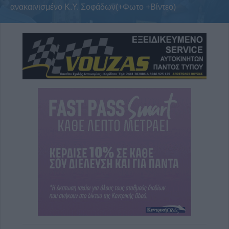
ανακαινισμένο Κ.Y. Σοφάδων(+Φωτο +Βίντεο)