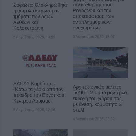
τον καθαρισμό του
Σοφάδες: Ολοκληρώθηκε
Ρογόζινου και την
η ασφαλτόστρωση σε
αποκατάσταση των
τμήματα των οδών
αντιπλημμυρικών
Ανθέων και
αναχωμάτων
Κολοκοτρώνη
5 Αυγούστου 2026, 13:07
5 Αυγούστου 2026, 13:59
ΑΔΕΔΥ Καρδίτσας:
Αρχιτεκτονικές μελέτες
"Κάτω τα χέρια από τον
“VAIU”: Μια πιο μοντέρνα
πρόεδρο του Εργατικού
εκδοχή του χώρου σας,
Κέντρου Λάρισας!"
με άνεση, κομψότητα &
στυλ!
5 Αυγούστου 2026, 12:16
4 Αυγούστου 2026, 23:32