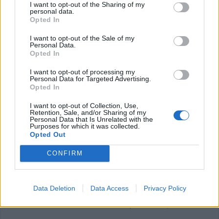
Θεσσαλία για την
I want to opt-out of the Sharing of my
personal data.
σχολική χρονιά 2026-27
Opted In
4 Αυγούστου 2026, 17:31
I want to opt-out of the Sale of my
Personal Data.
Ειδήσεις από Θεσσαλία
Opted In
I want to opt-out of processing my
Personal Data for Targeted Advertising.
Opted In
I want to opt-out of Collection, Use,
Retention, Sale, and/or Sharing of my
Personal Data that Is Unrelated with the
Σύγκρουση μηχανής με
Purposes for which it was collected.
αυτοκίνητο στη Λάρισα –
Opted Out
Στο νοσοκομείο ο οδηγός
Τάσος Τσιαπλές:
του δικύκλου
CONFIRM
Μεγάλες οι ευθύνες
κυβέρνησης και
5 Αυγούστου 2026, 22:45
περιφέρειας Θεσσαλίας,
για την επανεμφάνιση της
Data Deletion
Data Access
Privacy Policy
ευλογιάς
5 Αυγούστου 2026, 15:40