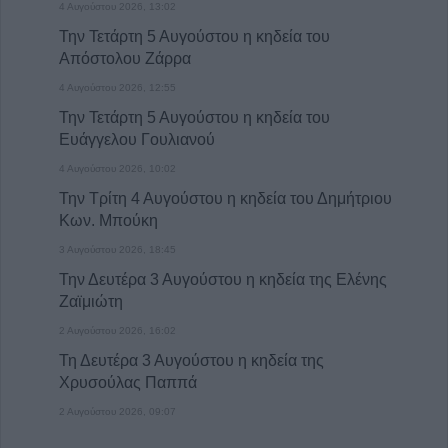
4 Αυγούστου 2026, 13:02
Masters του Μόντρεαλ
Την Τετάρτη 5 Αυγούστου η κηδεία του
5 Αυγούστου 2026, 20:30
Απόστολου Ζάρρα
Το Σάββατο 8 Αυγούστου το 40ήμερο
4 Αυγούστου 2026, 12:55
μνημόσυνο της Κωνσταντίας Γεωρ.
Γιαννουσά - Τσιούκα
Την Τετάρτη 5 Αυγούστου η κηδεία του
Ευάγγελου Γουλιανού
5 Αυγούστου 2026, 20:25
4 Αυγούστου 2026, 10:02
Το Σάββατο 8 Αυγούστου το 40ήμερο
μνημόσυνο του Δημήτριου Παππά
Την Τρίτη 4 Αυγούστου η κηδεία του Δημήτριου
Κων. Μπούκη
5 Αυγούστου 2026, 20:15
3 Αυγούστου 2026, 18:45
Η Ε.Ο.Α.Σ.Κ. καταδικάζει τη σύλληψη του
προέδρου του Εργατικού Κέντρου Λάρισας
Την Δευτέρα 3 Αυγούστου η κηδεία της Ελένης
Ζαϊμιώτη
5 Αυγούστου 2026, 19:42
2 Αυγούστου 2026, 16:02
Σπουδαία μεταγραφική κίνηση για την Α.Ε.
Μουζακίου με την απόκτηση του Γιάννη
Τη Δευτέρα 3 Αυγούστου η κηδεία της
Σκόνδρα
Χρυσούλας Παππά
5 Αυγούστου 2026, 19:38
2 Αυγούστου 2026, 09:07
Τρεις συλλήψεις για εμπρησμούς από