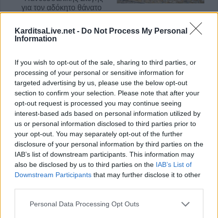
για τον αδόκητο θάνατο
της Ευαγγελίας Τσιώρα
Πρόταση
χρηματοδότησης ύψους
KarditsaLive.net -
Do Not Process My Personal
4 Αυγούστου 2026, 18:34
440.000 ευρώ για
Information
αποκαταστάσεις θα
υποβάλει ο Δήμος Λίμνης
If you wish to opt-out of the sale, sharing to third parties, or
Πλαστήρα
processing of your personal or sensitive information for
4 Αυγούστου 2026, 18:14
targeted advertising by us, please use the below opt-out
section to confirm your selection. Please note that after your
opt-out request is processed you may continue seeing
interest-based ads based on personal information utilized by
us or personal information disclosed to third parties prior to
your opt-out. You may separately opt-out of the further
disclosure of your personal information by third parties on the
IAB’s list of downstream participants. This information may
Υπογράφηκε η σύμβαση
also be disclosed by us to third parties on the
IAB’s List of
για τις κατεδαφίσεις
Υπεγράφη η απόφαση με
Downstream Participants
that may further disclose it to other
επικινδύνως
την οριστικοποίηση
third parties.
ετοιμόρροπων κτιρίων
λειτουργίας των
στον Δήμο Μουζακίου
τμημάτων ΕΠΑΛ &
Personal Data Processing Opt Outs
4 Αυγούστου 2026, 16:41
ολιγομελών στη