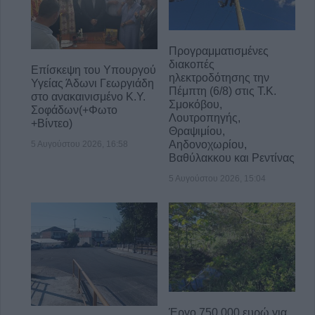
Προγραμματισμένες
διακοπές
Επίσκεψη του Υπουργού
ηλεκτροδότησης την
Υγείας Άδωνι Γεωργιάδη
Πέμπτη (6/8) στις Τ.Κ.
στο ανακαινισμένο Κ.Y.
Σμοκόβου,
Σοφάδων(+Φωτο
Λουτροπηγής,
+Βίντεο)
Θραψιμίου,
Αηδονοχωρίου,
5 Αυγούστου 2026, 16:58
Βαθύλακκου και Ρεντίνας
5 Αυγούστου 2026, 15:04
Έργο 750.000 ευρώ για