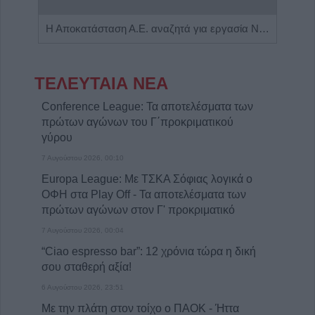
Πωλείται μονοκατοικία τριών επιπέδων στο καταπράσινο Πευκόφυτο Καρδίτσας
Η Αποκατάσταση Α.Ε. αναζητά για εργασία Νοσηλευτές και Βοηθούς Νοσηλευτές
ΤΕΛΕΥΤΑΙΑ ΝΕΑ
Conference League: Τα αποτελέσματα των
πρώτων αγώνων του Γ΄προκριματικού
γύρου
7 Αυγούστου 2026, 00:10
Europa League: Με ΤΣΚΑ Σόφιας λογικά ο
ΟΦΗ στα Play Off - Τα αποτελέσματα των
πρώτων αγώνων στον Γ' προκριματικό
7 Αυγούστου 2026, 00:04
“Ciao espresso bar”: 12 χρόνια τώρα η δική
σου σταθερή αξία!
6 Αυγούστου 2026, 23:51
Με την πλάτη στον τοίχο ο ΠΑΟΚ - Ήττα