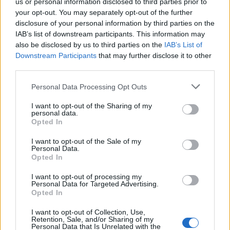
us or personal information disclosed to third parties prior to
Με στόχο την ενημέρωση του κοινού για τις σύγχρονες
your opt-out. You may separately opt-out of the further
disclosure of your personal information by third parties on the
εξελίξεις στην ουρολογία και τις νέες θεραπευτικές
IAB’s list of downstream participants. This information may
δυνατότητες που προσφέρει η σύγχρονη ιατρική
also be disclosed by us to third parties on the
IAB’s List of
τεχνολογία, το
ΙΑΣΩ Θεσσαλίας
διοργανώνει
Downstream Participants
that may further disclose it to other
third parties.
επιστημονική ημερίδα με θέμα
«Καινοτόμες θεραπείες
στην Ουρολογία. Ρομποτική Χειρουργική και
Laser
Personal Data Processing Opt Outs
στο ΙΑΣΩ Θεσσαλίας»
,
την Τρίτη 9 Ιουνίου 2026 και
I want to opt-out of the Sharing of my
ώρα 19:30, στο Κτήριο Παπαστεριάδη στα Τρίκαλα
personal data.
Opted In
(Στουρνάρα 14, περιοχή Μανάβικα).
I want to opt-out of the Sale of my
Personal Data.
ΙΑΣΩ Θεσσαλίας
Τρικάλων
Κατηγορία
Υγεία
26 Μαΐου 2026, 10:09
Opted In
I want to opt-out of processing my
Personal Data for Targeted Advertising.
Opted In
I want to opt-out of Collection, Use,
Retention, Sale, and/or Sharing of my
Personal Data that Is Unrelated with the