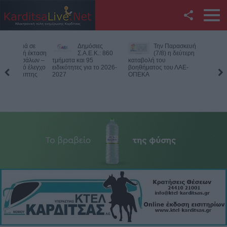
Facebook
Δημόσιες
Την Παρασκευή
Νεκρός
Twitter
Σ.Α.Ε.Κ.: 860
(7/8) η δεύτερη
75χρονος
τμήματα και 95
καταβολή του
αγροτική περιοχή 
ειδικότητες για το 2026-
βοηθήματος του ΛΑΕ-
Δομενίκου – Πιθαν
YouTube
2027
ΟΠΕΚΑ
παθολογικό αίτιο
Αναζήτηση
RSS
Επικοινωνία με το
KarditsaLive.Net