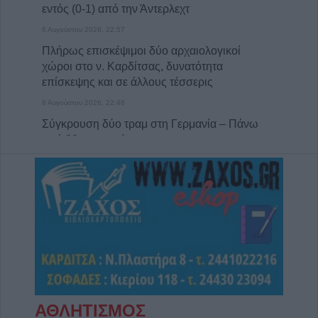
εντός (0-1) από την Άντερλεχτ
6 Αυγούστου 2026, 22:57
Πλήρως επισκέψιμοι δύο αρχαιολογικοί
χώροι στο ν. Καρδίτσας, δυνατότητα
επίσκεψης και σε άλλους τέσσερις
6 Αυγούστου 2026, 22:48
Σύγκρουση δύο τραμ στη Γερμανία – Πάνω
από 20 τραυματίες
6 Αυγούστου 2026, 21:11
Συρία: Δύο νεκροί και 13 τραυματίες από
έκρηξη βόμβας σε λεωφορείο
6 Αυγούστου 2026, 20:28
Έκτακτος ψεκασμός και μέτρα προστασίας
για τον Ιό του Δυτικού Νείλου στην Δ.Κ.
Κυψέλης
6 Αυγούστου 2026, 19:35
ΑΘΛΗΤΙΣΜΟΣ
Χαλκίδα: Γυναίκα έπεσε από την Υψηλή