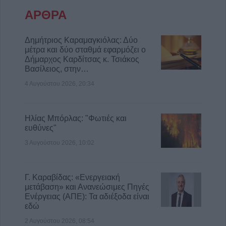
ζωονόσους
ΑΡΘΡΑ
6 Αυγούστου 2026, 15:26
Προγραμματισμένες διακοπές
Δημήτριος Καραμαγκιόλας: Δύο
ηλεκτροδότησης την Παρασκευή (7/8) σε
μέτρα και δύο σταθμά εφαρμόζει ο
Δήμαρχος Καρδίτσας κ. Τσιάκος
Ιτέα, Άγιο Γεώργιο, Γεώργιο Καραϊσκάκη,
Βασίλειος, στην…
Κρανιά, Καππά, Φύλλο και Αμπελώνα
4 Αυγούστου 2026, 20:34
6 Αυγούστου 2026, 15:00
Ηλίας Μπόρλας: "Φωτιές και
ευθύνες"
3 Αυγούστου 2026, 10:02
Γ. Καραβίδας: «Ενεργειακή
μετάβαση» και Ανανεώσιμες Πηγές
Ενέργειας (ΑΠΕ): Τα αδιέξοδα είναι
εδώ
2 Αυγούστου 2026, 08:54