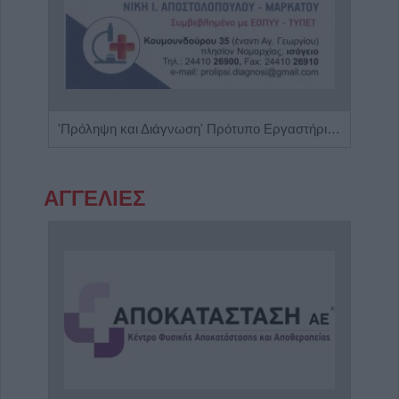
Κέντρο Λογοθεραπείας 'Τέχνη Λόγου & Μάθησης'
'Πρόληψη και Διάγνωση' Πρότυπο Εργαστήριο Μικροβιολογίας - Βιοπαθολογίας
ΑΓΓΕΛΙΕΣ