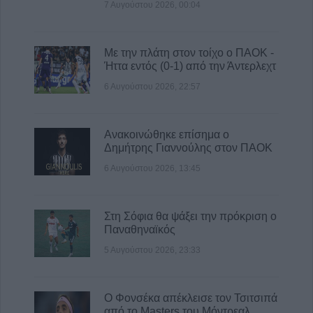
Πυρκαγιά σε γεωργική έκταση στην Κρήνη
7 Αυγούστου 2026, 00:04
Φαρσάλων – Τέθηκε υπό μερικό έλεγχο το
βράδυ της Πέμπτης (+Βίντεο)
Με την πλάτη στον τοίχο ο ΠΑΟΚ -
6 Αυγούστου 2026, 17:36
Ήττα εντός (0-1) από την Άντερλεχτ
6 Αυγούστου 2026, 22:57
Ανακοινώθηκε επίσημα ο
Δημήτρης Γιαννούλης στον ΠΑΟΚ
6 Αυγούστου 2026, 13:45
Στη Σόφια θα ψάξει την πρόκριση ο
Παναθηναϊκός
5 Αυγούστου 2026, 23:33
Ο Φονσέκα απέκλεισε τον Τσιτσιπά
από το Masters του Μόντρεαλ