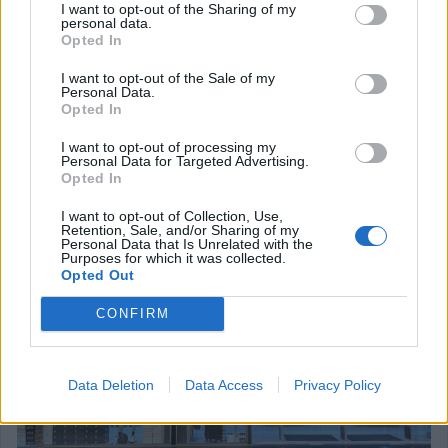
I want to opt-out of the Sharing of my
όμορφες στιγμές σύνδεσης, το
“28 Days Mommy
personal data.
Opted In
Challenge”
των Wander Mamas φτάνει στην ολοκλήρωσή
του, έχοντας δημιουργήσει μια ξεχωριστή κοινότητα
I want to opt-out of the Sale of my
Personal Data.
μαμάδων που μοιράστηκαν εμπειρίες, έβαλαν την άσκηση
Opted In
στην καθημερινότητά τους και αφιέρωσαν χρόνο στον
I want to opt-out of processing my
εαυτό τους.
Personal Data for Targeted Advertising.
Opted In
Λάρισας
Κατηγορία
Ανακοινώσεις
6 Ιουλίου 2026, 11:21
I want to opt-out of Collection, Use,
Retention, Sale, and/or Sharing of my
Personal Data that Is Unrelated with the
Purposes for which it was collected.
Opted Out
CONFIRM
Data Deletion
Data Access
Privacy Policy