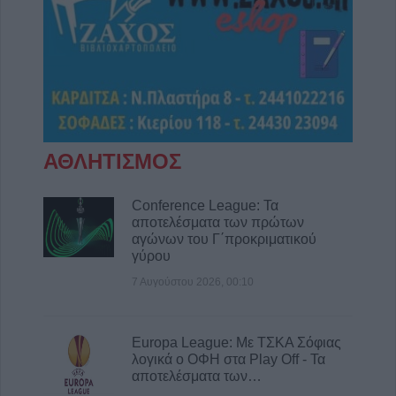
Χαλκίδα: Γυναίκα έπεσε από την Υψηλή
Γέφυρα και σώθηκε στα νερά του Ευβοϊκού
6 Αυγούστου 2026, 19:32
Καλαμπάκα: Πυροσβέστες απεγκλώβισαν
ηλικιωμένο μετά από πτώση στη Νέα Ζωή
6 Αυγούστου 2026, 19:29
Τροχαίο στην Αγιά: Μοτοσικλέτα
ΑΘΛΗΤΙΣΜΟΣ
συγκρούστηκε με νταλίκα – Στο νοσοκομείο
ο οδηγός
Conference League: Τα
6 Αυγούστου 2026, 19:15
αποτελέσματα των πρώτων
Άνω Λιόσια: Συνελήφθησαν δύο άνδρες για
αγώνων του Γ΄προκριματικού
γύρου
τον θάνατο 72χρονου που βρέθηκε σε
αυτοκίνητο
7 Αυγούστου 2026, 00:10
6 Αυγούστου 2026, 17:50
Την Παρασκευή 7 Αυγούστου η κηδεία του
Europa League: Με ΤΣΚΑ Σόφιας
Αθανάσιου Ταξιάρχη
λογικά ο ΟΦΗ στα Play Off - Τα
6 Αυγούστου 2026, 17:46
αποτελέσματα των…