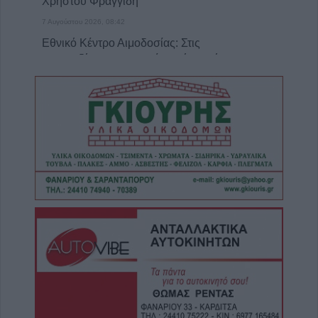
Χρήστου Φραγγίδη
7 Αυγούστου 2026, 08:42
Εθνικό Κέντρο Αιμοδοσίας: Στις
επηρεαζόμενες περιοχές από τον ιό του
Δυτικού Νείλου ο Δήμος Σοφάδων
7 Αυγούστου 2026, 08:24
Conference League: Τα αποτελέσματα των
πρώτων αγώνων του Γ΄προκριματικού
γύρου
7 Αυγούστου 2026, 00:10
Europa League: Με ΤΣΚΑ Σόφιας λογικά ο
ΟΦΗ στα Play Off - Τα αποτελέσματα των
πρώτων αγώνων στον Γ' προκριματικό
7 Αυγούστου 2026, 00:04
“Ciao espresso bar”: 12 χρόνια τώρα η δική
σου σταθερή αξία!
6 Αυγούστου 2026, 23:51