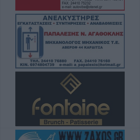
Με την πλάτη στον τοίχο ο ΠΑΟΚ - Ήττα
εντός (0-1) από την Άντερλεχτ
6 Αυγούστου 2026, 22:57
Πλήρως επισκέψιμοι δύο αρχαιολογικοί
χώροι στο ν. Καρδίτσας, δυνατότητα
επίσκεψης και σε άλλους τέσσερις
6 Αυγούστου 2026, 22:48
Σύγκρουση δύο τραμ στη Γερμανία – Πάνω
από 20 τραυματίες
6 Αυγούστου 2026, 21:11
Συρία: Δύο νεκροί και 13 τραυματίες από
έκρηξη βόμβας σε λεωφορείο
6 Αυγούστου 2026, 20:28
Έκτακτος ψεκασμός και μέτρα προστασίας
για τον Ιό του Δυτικού Νείλου στην Δ.Κ.
Κυψέλης
6 Αυγούστου 2026, 19:35