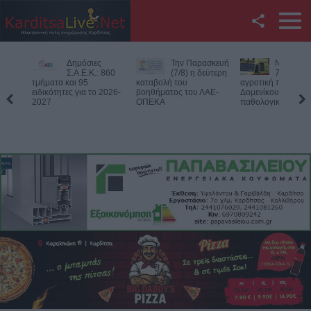
Facebook
Δημόσιες
Την Παρασκευή
Νεκρός
Twitter
Σ.Α.Ε.Κ.: 860
(7/8) η δεύτερη
75χρονος
τμήματα και 95
καταβολή του
αγροτική περιοχή 
ειδικότητες για το 2026-
βοηθήματος του ΛΑΕ-
Δομενίκου – Πιθαν
YouTube
2027
ΟΠΕΚΑ
παθολογικό αίτιο
Αναζήτηση
RSS
Επικοινωνία με το
KarditsaLive.Net