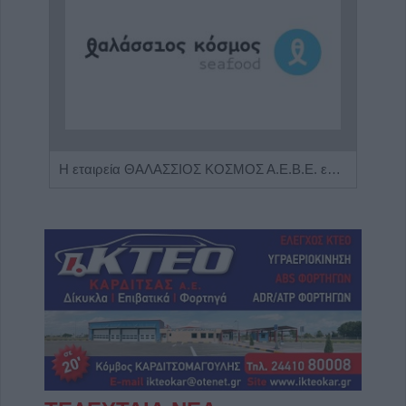
Πωλείται μονοκατοικία τριών επιπέδων στο καταπράσινο Πευκόφυτο Καρδίτσας
Η εταιρεία ΘΑΛΑΣΣΙΟΣ ΚΟΣΜΟΣ Α.Ε.Β.Ε. επιθυμεί να προσλάβει Αποθηκάριο