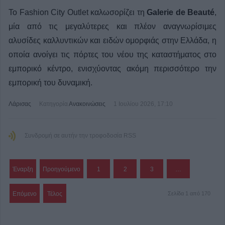
Το Fashion City Outlet καλωσορίζει τη
Galerie de Beauté
,
μία από τις μεγαλύτερες και πλέον αναγνωρίσιμες
αλυσίδες καλλυντικών και ειδών ομορφιάς στην Ελλάδα, η
οποία ανοίγει τις πόρτες του νέου της καταστήματος στο
εμπορικό κέντρο, ενισχύοντας ακόμη περισσότερο την
εμπορική του δυναμική.
Λάρισας
Κατηγορία
Ανακοινώσεις
1 Ιουλίου 2026, 17:10
Συνδρομή σε αυτήν την τροφοδοσία RSS
Έναρξη
Προηγούμενο
1
2
3
…
Επόμενο
Τέλος
Σελίδα 1 από 170