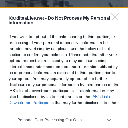
KarditsaLive.net -
Do Not Process My Personal
Information
If you wish to opt-out of the sale, sharing to third parties, or
processing of your personal or sensitive information for
targeted advertising by us, please use the below opt-out
section to confirm your selection. Please note that after your
opt-out request is processed you may continue seeing
interest-based ads based on personal information utilized by
us or personal information disclosed to third parties prior to
your opt-out. You may separately opt-out of the further
Wander Mamas x Fashion City Outlet:
disclosure of your personal information by third parties on the
Το “28 Days Mommy Challenge”
IAB’s list of downstream participants. This information may
also be disclosed by us to third parties on the
IAB’s List of
ολοκληρώνεται με ένα ξεχωριστό closing
Downstream Participants
that may further disclose it to other
session
third parties.
Personal Data Processing Opt Outs
Μετά από τέσσερις εβδομάδες γεμάτες κίνηση, ευεξία και