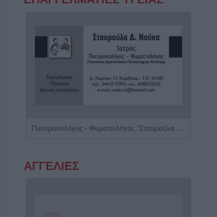
Ειδικός Γαστρεντερολόγος - Ηπατολόγος "Γεώργιος Μάνθος"
Πνευμονολόγος - Φυματιολόγος "Σταυρούλα Δ. Νούκα"
Ψυχο
ΑΓΓΕΛΙΕΣ