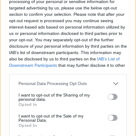
processing of your personal or sensitive information for
targeted advertising by us, please use the below opt-out
Συνελήφθησαν την Τρίτη (28/7) στην Καρδίτσα, από
section to confirm your selection. Please note that after your
opt-out request is processed you may continue seeing
αστυνομικούς του Τμήματος Δίωξης και Εξιχνίασης
interest-based ads based on personal information utilized by
Εγκλημάτων Καρδίτσας και της Ομάδας Δίκυκλης
us or personal information disclosed to third parties prior to
Αστυνόμευσης (ΔΙ.ΑΣ.) Καρδίτσας, τέσσρις νεαροί, από
your opt-out. You may separately opt-out of the further
disclosure of your personal information by third parties on the
τους οποίους ένας 22χρονος και τρεις ανήλικοι, σε βάρος
IAB’s list of downstream participants. This information may
των οποίων σχηματίστηκε δικογραφία για τα αδικήματα της
also be disclosed by us to third parties on the
IAB’s List of
κυκλοφορίας πλαστών νομισμάτων και άλλων μέσων
Downstream Participants
that may further disclose it to other
third parties.
πληρωμής και της απάτης.
Personal Data Processing Opt Outs
Καρδίτσα
Κατηγορία
Κοινωνικές - Αστυνομικές
29 Ιουλίου 2026, 12:35
I want to opt-out of the Sharing of my
personal data.
Opted In
I want to opt-out of the Sale of my
Personal Data.
Opted In