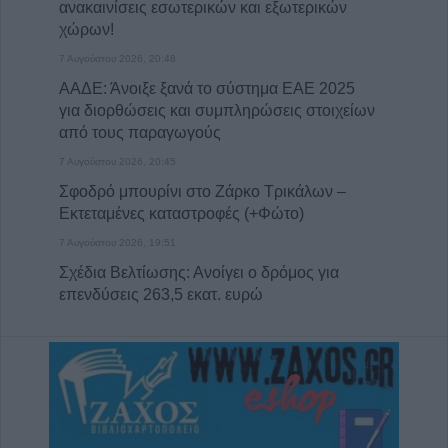
ανακαινίσεις εσωτερικών και εξωτερικών
χώρων!
7 Αυγούστου 2026, 20:48
ΑΑΔΕ: Άνοιξε ξανά το σύστημα ΕΑΕ 2025
για διορθώσεις και συμπληρώσεις στοιχείων
από τους παραγωγούς
7 Αυγούστου 2026, 20:45
Σφοδρό μπουρίνι στο Ζάρκο Τρικάλων –
Εκτεταμένες καταστροφές (+Φώτο)
7 Αυγούστου 2026, 19:51
Σχέδια Βελτίωσης: Ανοίγει ο δρόμος για
επενδύσεις 263,5 εκατ. ευρώ
7 Αυγούστου 2026, 19:41
Καταβλήθηκαν 33,58 εκατ. ευρώ σε 67.746
δικαιούχους για την αγορά λιπασμάτων
7 Αυγούστου 2026, 19:35
Η Αγγλική Ποδοσφαιρική Ομοσπονδία