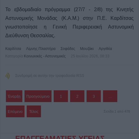
Το εβδομαδιαίο πρόγραμμα (27/7 - 2/8) της Κινητής
Αστυνομικής Μονάδας (Κ.Α.Μ.) στην Π.Ε. Καρδίτσας
γνωστοποίησε η Γενική Περιφερειακή Αστυνομική
Διεύθυνση Θεσσαλίας.
Καρδίτσα
Λίμνης Πλαστήρα
Σοφάδες
Μουζάκι
Αργιθέα
Κατηγορία
Κοινωνικές - Αστυνομικές
25 Ιουλίου 2026, 08:33
Συνδρομή σε αυτήν την τροφοδοσία RSS
Έναρξη
Προηγούμενο
1
2
3
…
Επόμενο
Τέλος
Σελίδα 1 από 478
ΕΠΑΓΓΕΛΜΑΤΙΕΣ ΥΓΕΙΑΣ