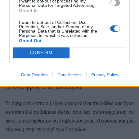
I want to opt-out of processing my
Personal Data for Targeted Advertising.
Opted In
I want to opt-out of Collection, Use,
Retention, Sale, and/or Sharing of my
Personal Data that Is Unrelated with the
Purposes for which it was collected.
Opted Out
CONFIRM
Οδήγηση με… «λάθος» πινακίδες στην
Data Deletion
Data Access
Privacy Policy
περιοχή των Σοφάδων-Φυγόποινος
συνελήφθη στο Μουζάκι
Σε όχημα του οποίου είχαν αφαιρεθεί οι πινακίδες και είχαν
τοποθετηθεί αυθαίρετα άλλες που δεν αντιστοιχούσαν σε
αυτό, συνελήφθησαν να επιβαίνουν ένας 70χρονος και μία
46χρονη στην περιοχή των Σοφάδων.