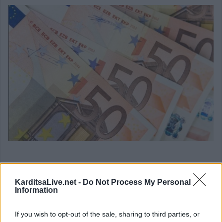
Τέσσερις νεαροί προσπάθησαν να
KarditsaLive.net -
Do Not Process My Personal
περάσουν πλαστά χαρτονομίσματα
Information
στην αγορά της Καρδίτσας -
Συνελήφθησαν μαζί με τους γονείς τους
If you wish to opt-out of the sale, sharing to third parties, or