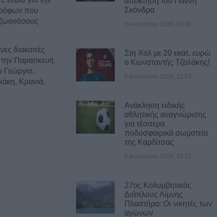
απόκτηση του Γιάννη
Σκόνδρα
τρόφων που
 ζωονόσους
5 Αυγούστου 2026, 19:38
νες διακοπές
Στη Χαλ με 20 εκατ. ευρώ
 την Παρασκευή
ο Κωνσταντής Τζολάκης!
ιο Γεώργιο,
5 Αυγούστου 2026, 12:53
άκη, Κρανιά,
αι Αμπελώνα
Ανάκληση ειδικής
αθλητικής αναγνώρισης
 μεγάλη φυτεία
για τέσσερα
Φθιώτιδα
ποδοσφαιρικά σωματεία
της Καρδίτσας
5 Αυγούστου 2026, 10:15
τραυματίες σε 20
α τον Ιούλιο στη
27ος Κολυμβητικός
Διάπλους Λίμνης
Πλαστήρα: Οι νικητές των
 πλατφόρμα για
αγώνων