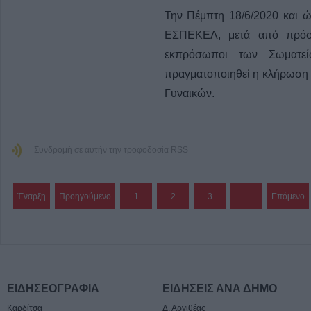
Την Πέμπτη 18/6/2020 και 
ΕΣΠΕΚΕΛ, μετά από πρόσ
εκπρόσωποι των Σωματε
πραγματοποιηθεί η κλήρωση 
Γυναικών.
Συνδρομή σε αυτήν την τροφοδοσία RSS
Έναρξη
Προηγούμενο
1
2
3
…
Επόμενο
ΕΙΔΗΣΕΟΓΡΑΦΙΑ
ΕΙΔΗΣΕΙΣ ΑΝΑ ΔΗΜΟ
Καρδίτσα
Δ. Αργιθέας