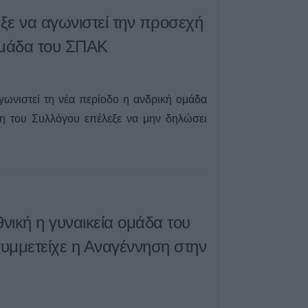
6 Αυγούστου 2026, 08:52
εξε να αγωνιστεί την προσεχή
Διακοπές ρεύματ
ομάδα του ΣΠΑΚ
σε τμήμα του Δή
Έκρηξη και φωτι
μετασχηματιστή 
γωνιστεί τη νέα περίοδο η ανδρική ομάδα
6 Αυγούστου 2026, 08:16
ση του Συλλόγου επέλεξε να μην δηλώσει
ική η γυναικεία ομάδα του
συμμετείχε η Αναγέννηση στην