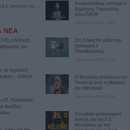
Ανακοινώθηκε επίσημα ο
Η Αποκατάσταση Α.Ε. αναζητά για εργασία Νοσηλευτές και Βοηθούς Νοσηλευτές
Πωλείται μονοκατοικία τριών επιπέδων στο καταπράσινο Πευκόφυτο Καρδίτσας
Δημήτρης Γιαννούλης
στον ΠΑΟΚ
6 Αυγούστου 2026, 13:45
Α ΝΕΑ
7/8) η δεύτερη
Στη Σόφια θα ψάξει την
πρόκριση ο
οηθήματος του
Παναθηναϊκός
5 Αυγούστου 2026, 23:33
ς σε αγροτική
ενίκου – Πιθανό
Ο Φονσέκα απέκλεισε τον
Τσιτσιπά από το Masters
ο
του Μόντρεαλ
5 Αυγούστου 2026, 20:30
.ΑΣ. Θεσσαλίας:
αι δεκάδες
ούλιο
Σπουδαία μεταγραφική
κίνηση για την Α.Ε.
Μουζακίου με την
τ. ευρώ για την