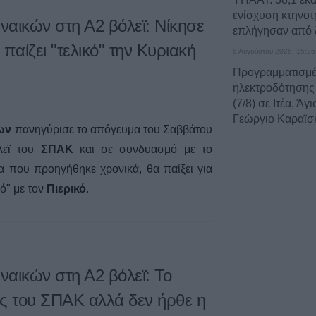
ενίσχυση κτηνο
αικών στη Α2 βόλεϊ: Νίκησε
επλήγησαν από
παίζει "τελικό" την Κυριακή
6 Αυγούστου 2026, 15:26
Προγραμματισμέ
ηλεκτροδότησης
(7/8) σε Ιτέα, Άγ
Γεώργιο Καραϊσκ
ων
πανηγύρισε το απόγευμα του Σαββάτου
Καππά, Φύλλο κ
όλεϊ του
ΣΠΑΚ
και σε συνδυασμό με το
6 Αυγούστου 2026, 15:00
 που προηγήθηκε χρονικά, θα παίξει για
Εντοπίστηκε νέα
κό" με τον
Πιερικό
.
κάνναβης στην 
6 Αυγούστου 2026, 14:36
1 νεκρός και 22 
τροχαία ατυχήματ
Θεσσαλία
αικών στη Α2 βόλεϊ: Το
6 Αυγούστου 2026, 14:32
ες του ΣΠΑΚ αλλά δεν ήρθε η
ΥΠΑΑΤ: Άνοιξε η