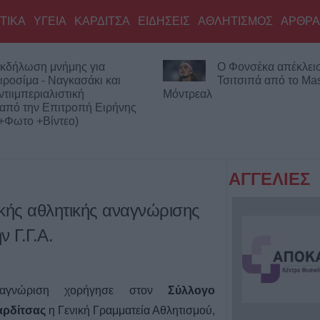
ΤΙΚΑ
ΥΓΕΙΑ
ΚΑΡΔΙΤΣΑ
ΕΙΔΗΣΕΙΣ
ΑΘΛΗΤΙΣΜΟΣ
ΑΡΘΡΑ
κδήλωση μνήμης για
Ο Φονσέκα απέκλεισ
ιροσίμα - Ναγκασάκι και
Τσιτσιπά από το Mas
ντιιμπεριαλιστική
Μόντρεαλ
από την Επιτροπή Ειρήνης
+Φωτο +Βίντεο)
ΑΓΓΕΛΙΕΣ
ικής αθλητικής αναγνώρισης
ν Γ.Γ.Α.
ναγνώριση χορήγησε στον
Σύλλογο
αρδίτσας
η Γενική Γραμματεία Αθλητισμού,