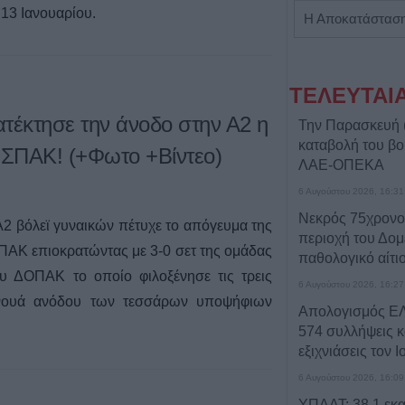
13 Ιανουαρίου.
Η εταιρεία ΘΑΛΑΣΣΙΟΣ ΚΟΣΜΟΣ Α.Ε.Β.Ε. επιθυμεί να προσλάβει Αποθηκάριο
ΤΕΛΕΥΤΑΙ
κατέκτησε την άνοδο στην Α2 η
Την Παρασκευή (
καταβολή του β
υ ΣΠΑΚ! (+Φωτο +Βίντεο)
ΛΑΕ-ΟΠΕΚΑ
6 Αυγούστου 2026, 16:31
Νεκρός 75χρονο
Α2 βόλεϊ γυναικών πέτυχε το απόγευμα της
περιοχή του Δομ
ΣΠΑΚ επιοκρατώντας με 3-0 σετ της ομάδας
παθολογικό αίτι
ου ΔΟΠΑΚ το οποίο φιλοξένησε τις τρεις
6 Αυγούστου 2026, 16:27
υρνουά ανόδου των τεσσάρων υποψήφιων
Απολογισμός ΕΛ
574 συλλήψεις κ
εξιχνιάσεις τον Ι
6 Αυγούστου 2026, 16:09
ΥΠΑΑΤ: 38,1 εκα