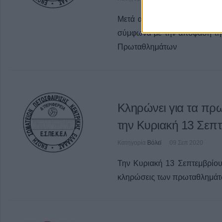
Μετά από έκτακτο Δ.Σ. της
σύμφωνα με την απόφαση τη
Πρωταθλημάτων
Κληρώνει για τα π
την Κυριακή 13 Σεπ
Κατηγορία
Βόλεϊ
09 Σεπ 2020
Την Κυριακή 13 Σεπτεμβρίου
κληρώσεις των πρωταθλημά