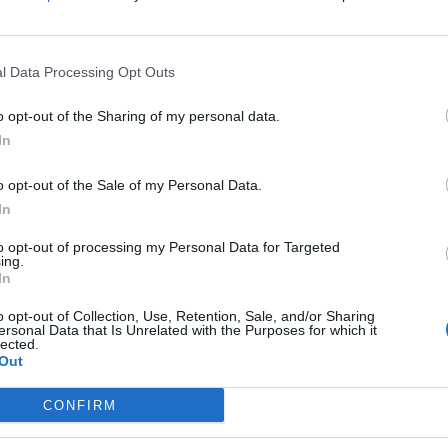
Κυκλοφοριακές ρ
Δ.Κ. Μορφοβουν
Αυγούστου
l Data Processing Opt Outs
6 Αυγούστου 2026, 13:13
ο Παυσανίας Αντωνίου
o opt-out of the Sharing of my personal data.
Την Πέμπτη 6 Αυ
In
της Μαρίας Μου
6 Αυγούστου 2026, 12:58
o opt-out of the Sale of my Personal Data.
τον 24χρονο
Παυσανία Αντωνίου
που
Εκδόθηκε από τ
In
Καρδίτσας η Δασ
τα στην ομάδα του
ΣΠΑ Καρδίτσας
και τη
Διάταξη Θήρας γ
to opt-out of processing my Personal Data for Targeted
 φανέλα του
ΠΑΟΚ
.
ing.
περίοδο 2026-2
In
6 Αυγούστου 2026, 11:27
o opt-out of Collection, Use, Retention, Sale, and/or Sharing
Συνελήφθησαν δ
ersonal Data that Is Unrelated with the Purposes for which it
lected.
κλοπή μετασχημα
Out
ΔΕΔΔΗΕ στην πε
ή πρωταθλημάτων
Τυρνάβου
Δεκεμβρίου 2020
CONFIRM
6 Αυγούστου 2026, 11:07