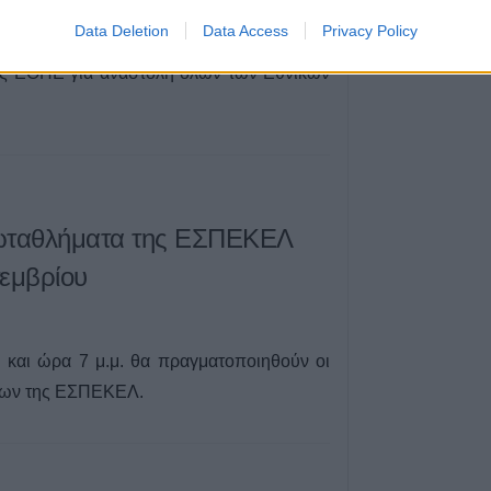
Λάρισα: Συνελή
απόπειρα απάτης
Data Deletion
Data Access
Privacy Policy
 ΕΣΠΕΚΕΛ, σήμερα 3 Νοεμβρίου 2020 και
γυναίκας - Αναζη
ς ΕΟΠΕ για αναστολή όλων των Εθνικών
6 Αυγούστου 2026, 11:00
Ξεκίνησε η δράσ
ιερακοθηρίας στ
την απομάκρυνσ
κορακοειδών - Θ
δείγματα
ρωταθλήματα της ΕΣΠΕΚΕΛ
6 Αυγούστου 2026, 10:56
τεμβρίου
ΛΑ.ΣΥ. Θεσσαλίας
παρατάξεις Κου
που αποτελούν τ
επιτροπή Θεσσαλ
 και ώρα 7 μ.μ. θα πραγματοποιηθούν οι
102 θέματα, σε 1
των της ΕΣΠΕΚΕΛ.
6 Αυγούστου 2026, 09:57
Ιός Δυτικού Νείλ
εγχώρια κρούσμα
την τελευταία ε