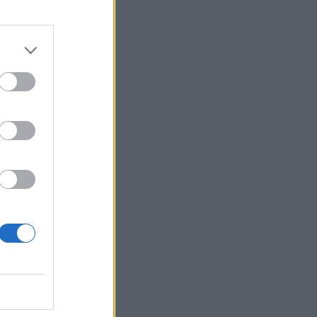
υθμίσεις στην
ίου 10-20
γούστου η κηδεία
τσάνα
ο Δασαρχείο
ική Ρυθμιστική
ια την κυνηγετική
7
ύο άτομα για
τιστή του
ριοχή του