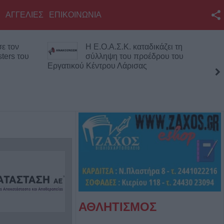
ΑΓΓΕΛΙΕΣ
ΕΠΙΚΟΙΝΩΝΙΑ
Facebook
ε τον
Η Ε.Ο.Α.Σ.Κ. καταδικάζει τη
Twitter
ters του
σύλληψη του προέδρου του
Εργατικού Κέντρου Λάρισας
YouTube
Αναζήτηση
RSS
Επικοινωνία με το
KarditsaLive.Net
ΑΘΛΗΤΙΣΜΟΣ