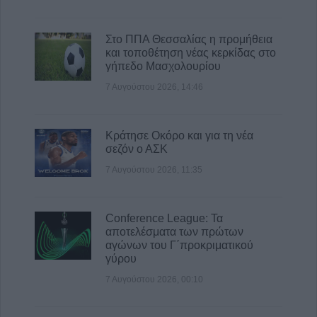
Την Κυριακή 9 Αυγούστου το 40ήμερο
μνημόσυνο του Βάιου Κουκουνή
Στο ΠΠΑ Θεσσαλίας η προμήθεια
7 Αυγούστου 2026, 13:59
και τοποθέτηση νέας κερκίδας στο
Το Σάββατο 8 Αυγούστου η κηδεία της Βάιας
γήπεδο Μασχολουρίου
Χασομέρη
7 Αυγούστου 2026, 14:46
7 Αυγούστου 2026, 13:14
Στο 3,4% ο πληθωρισμός τον Ιούλιο του
2026 σύμφωνα με την ΕΛΣΤΑΤ
Κράτησε Οκόρο και για τη νέα
σεζόν ο ΑΣΚ
7 Αυγούστου 2026, 13:03
7 Αυγούστου 2026, 11:35
Μαγνησία: Χωρίς τις αισθήσεις της
ανασύρθηκε 70χρονη στην Άφησσο
7 Αυγούστου 2026, 13:00
Conference League: Τα
αποτελέσματα των πρώτων
αγώνων του Γ΄προκριματικού
γύρου
7 Αυγούστου 2026, 00:10