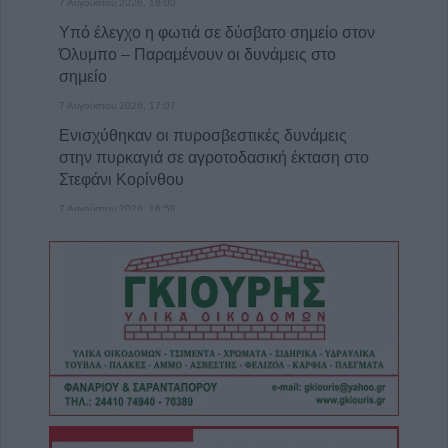
7 Αυγούστου 2026, 18:00
Υπό έλεγχο η φωτιά σε δύσβατο σημείο στον
Όλυμπο – Παραμένουν οι δυνάμεις στο
σημείο
7 Αυγούστου 2026, 17:07
Ενισχύθηκαν οι πυροσβεστικές δυνάμεις
στην πυρκαγιά σε αγροτοδασική έκταση στο
Στεφάνι Κορίνθου
7 Αυγούστου 2026, 16:58
Το Σάββατο 8 Αυγούστου η κηδεία του
Δημήτριου Αρβανίτη - Αδάμου
7 Αυγούστου 2026, 16:51
Κορυφώνεται η έξοδος του Αυγούστου –
Χιλιάδες επιβάτες αναχωρούν από τα
λιμάνια
7 Αυγούστου 2026, 16:36
ΥΠΑΑΤ: Πρόσθετοι πόροι 12,5 εκατ. ευρώ
για την προστασία της κτηνοτροφίας