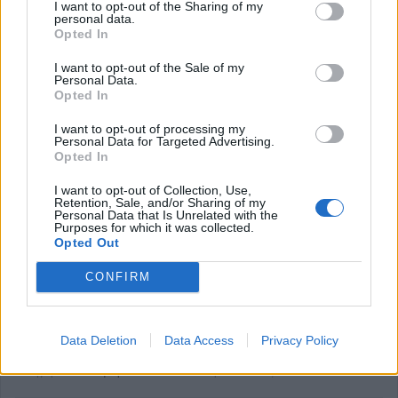
I want to opt-out of the Sharing of my
personal data.
Opted In
I want to opt-out of the Sale of my
Personal Data.
Opted In
Σχολικό πρωτάθλημα ποδοσφαίρου
I want to opt-out of processing my
κοριτσιών: Ήττα - αποκλεισμός από ΓΕΛ
Personal Data for Targeted Advertising.
Opted In
Χρυσοπηγής Χανίων για τα κορίτσια του
4ου ΓΕΛ Καρδίτσας
I want to opt-out of Collection, Use,
Retention, Sale, and/or Sharing of my
Personal Data that Is Unrelated with the
Purposes for which it was collected.
Στο Δημοτικό Στάδιο Νίκαιας τελείωσε το όμορφο ταξίδι για
Opted Out
την ομάδα κοριτσιών ποδοσφαίρου του 4ου ΓΕΛ
CONFIRM
Καρδίτσας, καθώς ηττήθηκε από το ΓΕΛ Χρυσοπηγής
Χανίων με το ευρύ 6-0.
Data Deletion
Data Access
Privacy Policy
Σχολικοί αγώνες
Καρδίτσα
Εκπαιδευτικά Νέα
Κατηγορία
Ποδόσφαιρο Γυναικών
4 Απριλίου 2024, 13:26