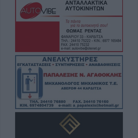
7 Αυγούστου 2026, 16:06
2,3 εκατ. ευρώ από το Υπ. Παιδείας για τη
φοιτητική στέγη στο Πανεπιστήμιο
Θεσσαλίας
7 Αυγούστου 2026, 15:39
Υπεγράφη η σύμβαση του έργου για την
αποκατάσταση ζημιών στο οδικό δίκτυο των
Τ.Κ. Βραγκιανών, Στεφανιάδας, Καρυάς,
Ελληνικών και Δροσάτου
7 Αυγούστου 2026, 15:34
Ιερά Μητρόπολη: Πρόγραμμα Μητροπολίτη
κ. Τιμόθεου το διήμερο 8 & 9 Αυγούστου
7 Αυγούστου 2026, 15:07
Άνοιξε η πρόσκληση από την Περιφέρεια
Θεσσαλίας προς το Δήμο Παλαμά για
πρόδρομα έργα πριν την μετεγκατάσταση
της Μεταμόρφωσης