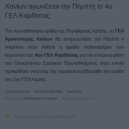
Χανίων αγωνίζεται την Πέμπτη το 4ο
ΓΕΛ Καρδίτσας
Την πρωταθλήτρια ομάδα της Περιφέρειας Κρήτης, το
ΓΕΛ
Χρυσοπηγής Χανίων
θα αντιμετωπίσει την Πέμπτη 4
Απριλίου στην Αθήνα η ομάδα ποδοσφαίρου των
κοριτσιών του
4ου ΓΕΛ Καρδίτσας
για την επόμενη φάση
του Πανελλήνιου Σχολικού Πρωταθλήματος στην οποία
προκρίθηκε νικώντας την περασμένη εβδομάδα την ομάδα
του 2ου ΓΕΛ Λαμίας.
Σχολικοί αγώνες
Εκπαιδευτικά Νέα
Καρδίτσα
Κατηγορία
Ποδόσφαιρο Γυναικών
1 Απριλίου 2024, 19:57
Συνδρομή σε αυτήν την τροφοδοσία RSS