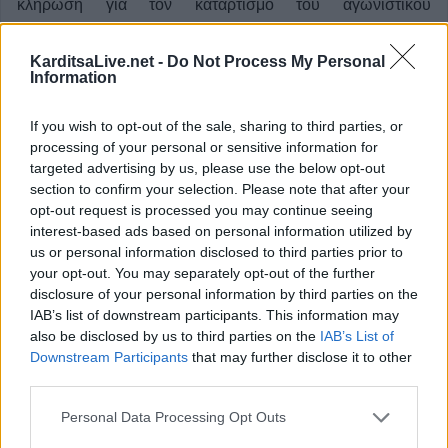
κλήρωση για τον καταρτισμό του αγωνιστικού
προγράμματος του πρωταθλήματος Β' Εθνικής
Kατηγορίας Ποδοσφαίρου Γυναικών της αγωνιστικής
KarditsaLive.net -
Do Not Process My Personal
Information
περίοδου 2024-25.
If you wish to opt-out of the sale, sharing to third parties, or
Κατηγορία
Ποδόσφαιρο Γυναικών
27 Σεπτεμβρίου 2024, 15:36
processing of your personal or sensitive information for
targeted advertising by us, please use the below opt-out
section to confirm your selection. Please note that after your
opt-out request is processed you may continue seeing
interest-based ads based on personal information utilized by
us or personal information disclosed to third parties prior to
your opt-out. You may separately opt-out of the further
disclosure of your personal information by third parties on the
IAB’s list of downstream participants. This information may
also be disclosed by us to third parties on the
IAB’s List of
Downstream Participants
that may further disclose it to other
third parties.
Personal Data Processing Opt Outs