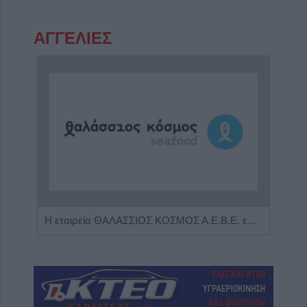
ΑΓΓΕΛΙΕΣ
Πωλείται μονοκατοικία τριών επιπέδων στο καταπράσινο Πευκόφυτο Καρδίτσας
Η εταιρεία ΘΑΛΑΣΣΙΟΣ ΚΟΣΜΟΣ Α.Ε.Β.Ε. επιθυμεί να προσλάβει Αποθηκάριο