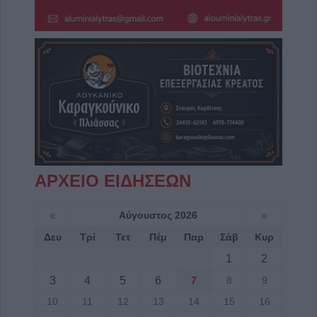
ΑΡΧΕΙΟ ΕΙΔΗΣΕΩΝ
«
Αύγουστος 2026
»
Δευ
Τρί
Τετ
Πέμ
Παρ
Σάβ
Κυρ
1
2
3
4
5
6
7
8
9
10
11
12
13
14
15
16