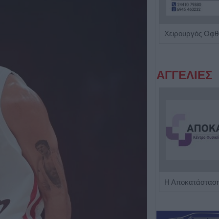
Ειδικός Αλλεργιολόγος 'Δημήτρης Ηλ. Κίτσος'
ΑΓΓΕΛΙΕΣ
Πωλείται μονοκατοικία τριών επιπέδων στο καταπράσινο Πευκόφυτο Καρδίτσας