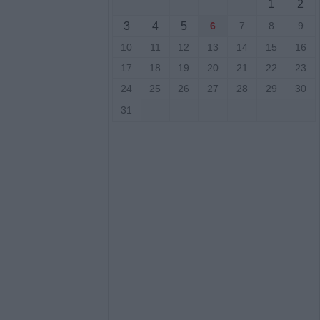
1
2
ενίκου – Πιθανό
3
4
5
6
7
8
9
ο
10
11
12
13
14
15
16
17
18
19
20
21
22
23
.ΑΣ. Θεσσαλίας:
αι δεκάδες
24
25
26
27
28
29
30
ούλιο
31
τ. ευρώ για την
τρόφων που
 ζωονόσους
νες διακοπές
 την Παρασκευή
ιο Γεώργιο,
άκη, Κρανιά,
αι Αμπελώνα