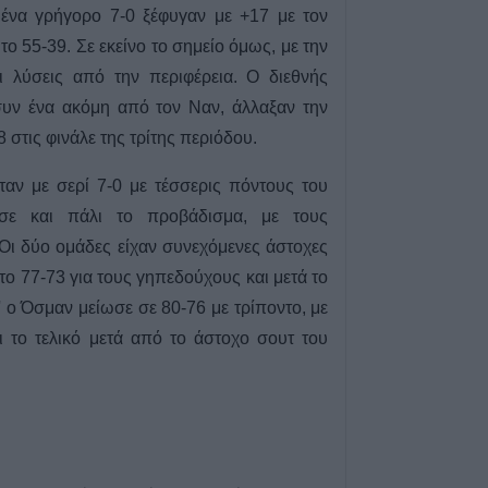
Εντοπίστηκε νέα
 ένα γρήγορο 7-0 ξέφυγαν με +17 με τον
κάνναβης στην 
το 55-39. Σε εκείνο το σημείο όμως, με την
6 Αυγούστου 2026, 14:36
ι λύσεις από την περιφέρεια. Ο διεθνής
1 νεκρός και 22 
 συν ένα ακόμη από τον Ναν, άλλαξαν την
τροχαία ατυχήματ
 στις φινάλε της τρίτης περιόδου.
Θεσσαλία
6 Αυγούστου 2026, 14:32
αν με σερί 7-0 με τέσσερις πόντους του
ΥΠΑΑΤ: Άνοιξε η
σε και πάλι το προβάδισμα, με τους
ενισχύσεις de m
Οι δύο ομάδες είχαν συνεχόμενες άστοχες
εκατ. ευρώ σε 
ε το 77-73 για τους γηπεδούχους και μετά το
6 Αυγούστου 2026, 14:26
' ο Όσμαν μείωσε σε 80-76 με τρίποντο, με
Την Παρασκευή (
ι το τελικό μετά από το άστοχο σουτ του
πληρωμή σε τρίτ
πολύτεκνες μητέ
και πολύτεκνους
πατέρες του Λο
Αγροτικής Εστία
6 Αυγούστου 2026, 13:56