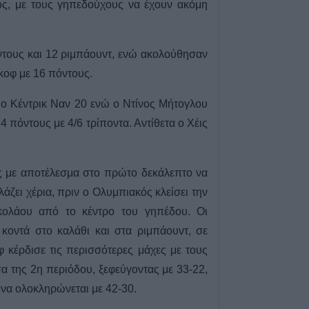
ός, με τους γηπεδούχους να έχουν ακόμη
περιοχή του Δομ
παθολογικό αίτι
6 Αυγούστου 2026, 16:27
ντους και 12 ριμπάουντ, ενώ ακολούθησαν
Απολογισμός ΕΛ
νκοφ με 16 πόντους.
574 συλλήψεις κ
εξιχνιάσεις τον Ι
, ο Κέντρικ Ναν 20 ενώ ο Ντίνος Μήτογλου
6 Αυγούστου 2026, 16:09
4 πόντους με 4/6 τρίποντα. Αντίθετα ο Χέις
ΥΠΑΑΤ: 38,1 εκα
ενίσχυση κτηνο
επλήγησαν από
ς με αποτέλεσμα στο πρώτο δεκάλεπτο να
6 Αυγούστου 2026, 15:26
ζει χέρια, πριν ο Ολυμπιακός κλείσει την
Προγραμματισμέ
κολάου από το κέντρο του γηπέδου. Οι
ηλεκτροδότησης
κοντά στο καλάθι και στα ριμπάουντ, σε
(7/8) σε Ιτέα, Άγ
 κέρδισε τις περισσότερες μάχες με τους
Γεώργιο Καραϊσκ
α της 2η περιόδου, ξεφεύγοντας με 33-22,
Καππά, Φύλλο κ
ο να ολοκληρώνεται με 42-30.
6 Αυγούστου 2026, 15:00