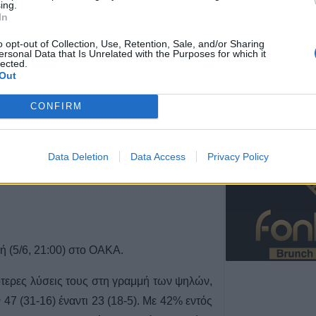
6 Αυγούστου 2026, 17:50
ing.
In
Την Παρασκευή 
κηδεία του Αθαν
o opt-out of Collection, Use, Retention, Sale, and/or Sharing
ersonal Data that Is Unrelated with the Purposes for which it
6 Αυγούστου 2026, 17:46
lected.
Out
Πυρκαγιά σε γεω
στην Κρήνη Φα
CONFIRM
κινητοποίηση τ
(+Βίντεο)
6 Αυγούστου 2026, 17:36
Data Deletion
Data Access
Privacy Policy
Δημόσιες Σ.Α.Ε.
και 95 ειδικότητε
2027
6 Αυγούστου 2026, 17:21
Την Παρασκευή (
 (5/6, 21:00) στο ΟΑΚΑ.
καταβολή του β
ΛΑΕ-ΟΠΕΚΑ
ότερες λύσεις τους στη γραμμή των ψηλών,
6 Αυγούστου 2026, 16:31
 47 (31-16) έναντι 23 (18-5). Με 42% εντός
Νεκρός 75χρονο