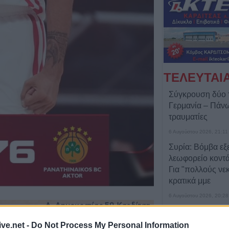
ΤΕΛΕΥΤΑΙ
Σύγκρουση δύο 
Γερμανία – Πάν
τραυματίες
6 Αυγούστου 2026, 21:11
Συρία: Βόμβα εξ
λεωφορείο κοντά
Για "πολλούς νε
κρατικά μμε
6 Αυγούστου 2026, 20:28
Έκτακτος ψεκασμ
προστασίας για τ
ive.net -
Do Not Process My Personal Information