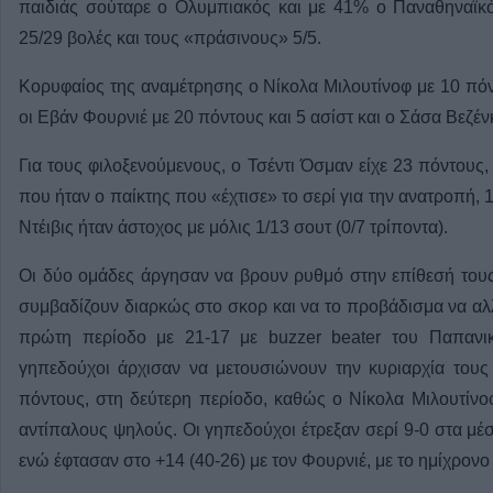
παιδιάς σούταρε ο Ολυμπιακός και με 41% ο Παναθηναϊκ
25/29 βολές και τους «πράσινους» 5/5.
Κορυφαίος της αναμέτρησης ο Νίκολα Μιλουτίνοφ με 10 πό
οι Εβάν Φουρνιέ με 20 πόντους και 5 ασίστ και ο Σάσα Βεζέ
Για τους φιλοξενούμενους, ο Τσέντι Όσμαν είχε 23 πόντους
που ήταν ο παίκτης που «έχτισε» το σερί για την ανατροπή, 1
Ντέιβις ήταν άστοχος με μόλις 1/13 σουτ (0/7 τρίποντα).
Οι δύο ομάδες άργησαν να βρουν ρυθμό στην επίθεσή του
συμβαδίζουν διαρκώς στο σκορ και να το προβάδισμα να αλλά
πρώτη περίοδο με 21-17 με buzzer beater του Παπανι
γηπεδούχοι άρχισαν να μετουσιώνουν την κυριαρχία τους 
πόντους, στη δεύτερη περίοδο, καθώς ο Νίκολα Μιλουτίνοφ
αντίπαλους ψηλούς. Οι γηπεδούχοι έτρεξαν σερί 9-0 στα μέσ
ενώ έφτασαν στο +14 (40-26) με τον Φουρνιέ, με το ημίχρον