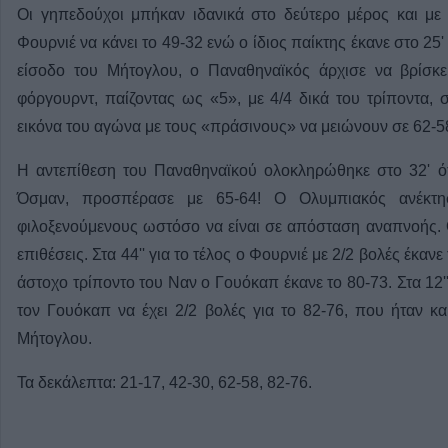
Οι γηπεδούχοι μπήκαν ιδανικά στο δεύτερο μέρος και με
Φουρνιέ να κάνει το 49-32 ενώ ο ίδιος παίκτης έκανε στο 25' 
είσοδο του Μήτογλου, ο Παναθηναϊκός άρχισε να βρίσκε
φόργουρντ, παίζοντας ως «5», με 4/4 δικά του τρίποντα,
εικόνα του αγώνα με τους «πράσινους» να μειώνουν σε 62-58
Η αντεπίθεση του Παναθηναϊκού ολοκληρώθηκε στο 32' ότ
Όσμαν, προσπέρασε με 65-64! Ο Ολυμπιακός ανέκτη
φιλοξενούμενους ωστόσο να είναι σε απόσταση αναπνοής. 
επιθέσεις. Στα 44'' για το τέλος ο Φουρνιέ με 2/2 βολές έκαν
άστοχο τρίποντο του Ναν ο Γουόκαπ έκανε το 80-73. Στα 12'
τον Γουόκαπ να έχει 2/2 βολές για το 82-76, που ήταν κα
Μήτογλου.
Τα δεκάλεπτα: 21-17, 42-30, 62-58, 82-76.