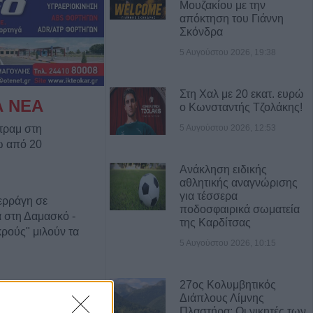
Μουζακίου με την
απόκτηση του Γιάννη
Σκόνδρα
5 Αυγούστου 2026, 19:38
Στη Χαλ με 20 εκατ. ευρώ
Α ΝΕΑ
ο Κωνσταντής Τζολάκης!
5 Αυγούστου 2026, 12:53
τραμ στη
ω από 20
Ανάκληση ειδικής
αθλητικής αναγνώρισης
για τέσσερα
ερράγη σε
ποδοσφαιρικά σωματεία
 στη Δαμασκό -
της Καρδίτσας
κρούς" μιλούν τα
5 Αυγούστου 2026, 10:15
27ος Κολυμβητικός
ός και μέτρα
Διάπλους Λίμνης
ον Ιό του Δυτικού
Πλαστήρα: Οι νικητές των