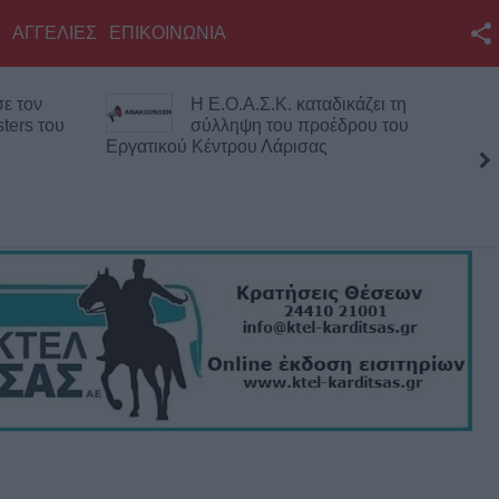
ΑΓΓΕΛΙΕΣ
ΕΠΙΚΟΙΝΩΝΙΑ
Facebook
ε τον
Η Ε.Ο.Α.Σ.Κ. καταδικάζει τη
Twitter
ters του
σύλληψη του προέδρου του
Εργατικού Κέντρου Λάρισας
YouTube
Αναζήτηση
RSS
Επικοινωνία με το
KarditsaLive.Net