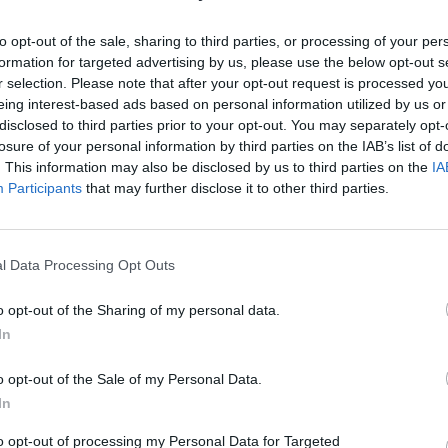
Νείλου στην Δ.Κ
6 Αυγούστου 2026, 19:35
to opt-out of the sale, sharing to third parties, or processing of your per
formation for targeted advertising by us, please use the below opt-out s
Χαλκίδα: Γυναίκ
r selection. Please note that after your opt-out request is processed y
Υψηλή Γέφυρα κ
eing interest-based ads based on personal information utilized by us or
νερά του Ευβοϊκ
disclosed to third parties prior to your opt-out. You may separately opt-
6 Αυγούστου 2026, 19:32
losure of your personal information by third parties on the IAB’s list of
. This information may also be disclosed by us to third parties on the
IA
Καλαμπάκα: Πυ
Participants
that may further disclose it to other third parties.
απεγκλώβισαν η
από πτώση στη
6 Αυγούστου 2026, 19:29
l Data Processing Opt Outs
Τροχαίο στην Αγ
συγκρούστηκε με
o opt-out of the Sharing of my personal data.
νοσοκομείο ο ο
In
6 Αυγούστου 2026, 19:15
Άνω Λιόσια: Συ
o opt-out of the Sale of my Personal Data.
άνδρες για τον 
In
θρόλευκο. Ο Ολυμπιακός, παρότι είδε τον
που βρέθηκε σε 
ε -με 5 πόντους του Γουόκαπ- να πάρει τη
to opt-out of processing my Personal Data for Targeted