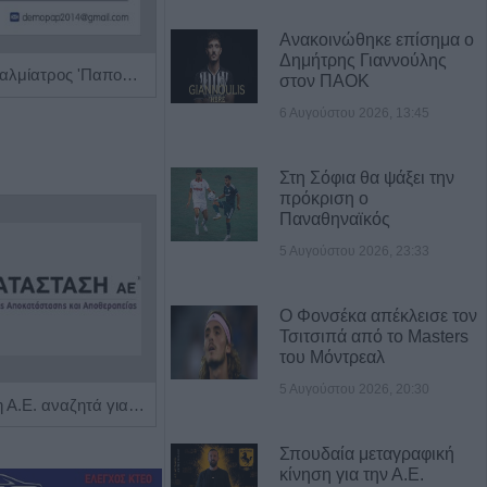
Ανακοινώθηκε επίσημα ο
Δημήτρης Γιαννούλης
Χειρουργός Οφθαλμίατρος 'Παπούλιας Δημήτριος'
Χειρουργός Ουρολόγος - Ανδρολόγος "Γρηγόρης Α. Καρπενησιώτης"
στον ΠΑΟΚ
6 Αυγούστου 2026, 13:45
Στη Σόφια θα ψάξει την
πρόκριση ο
Παναθηναϊκός
5 Αυγούστου 2026, 23:33
Ο Φονσέκα απέκλεισε τον
Τσιτσιπά από το Masters
του Μόντρεαλ
5 Αυγούστου 2026, 20:30
Η Αποκατάσταση Α.Ε. αναζητά για εργασία Νοσηλευτές και Βοηθούς Νοσηλευτές
Η εταιρεία ΘΑΛΑΣΣΙΟΣ ΚΟΣΜΟΣ Α.Ε.Β.Ε. επιθυμεί να προσλάβει Αποθηκάριο
Σπουδαία μεταγραφική
κίνηση για την Α.Ε.