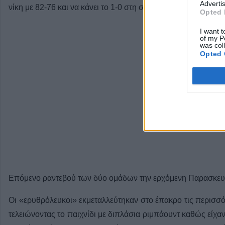
Advertis
νίκη με 82-76 και να κάνει το 1-0 στη σειρά.
Opted 
I want t
of my P
was col
Opted 
Επόμενο ραντεβού των δύο ομάδων την ερχόμενη Παρασκευή
Οι «ερυθρόλευκοι» εκμεταλλεύτηκαν στο έπακρο τις περισσ
τελειώνοντας το παιχνίδι με διπλάσια ριμπάουντ καθώς είχαν