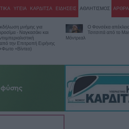
ΤΙΚΑ
ΥΓΕΙΑ
ΚΑΡΔΙΤΣΑ
ΕΙΔΗΣΕΙΣ
ΑΘΛΗΤΙΣΜΟΣ
ΑΡΘΡΑ
κδήλωση μνήμης για
Ο Φονσέκα απέκλεισ
ιροσίμα - Ναγκασάκι και
Τσιτσιπά από το Mas
ντιιμπεριαλιστική
Μόντρεαλ
από την Επιτροπή Ειρήνης
+Φωτο +Βίντεο)