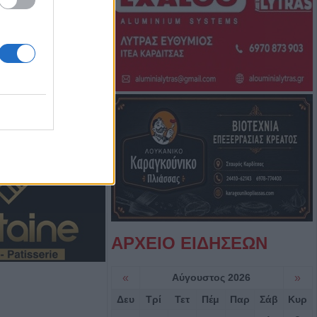
7 Αυγούστου η
άσιου Ταξιάρχη
ργική έκταση
ρσάλων – Μεγάλη
ης Πυροσβεστικής
Κ.: 860 τμήματα
ς για το 2026-
ΑΡΧΕΙΟ ΕΙΔΗΣΕΩΝ
7/8) η δεύτερη
οηθήματος του
«
Αύγουστος 2026
»
Δευ
Τρί
Τετ
Πέμ
Παρ
Σάβ
Κυρ
ς σε αγροτική