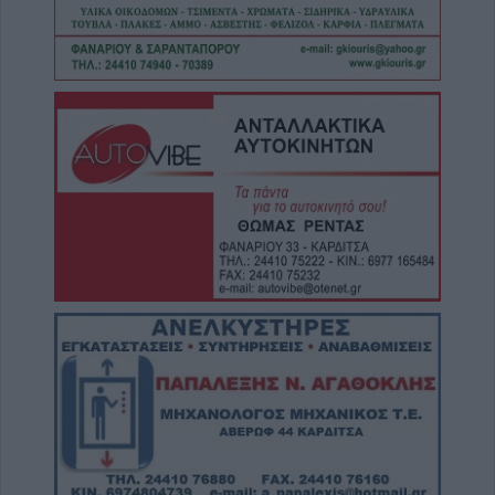
Συνελήφθη 31χρονος στη Γερμανία που
εκκρεμούσε Ευρωπαϊκό ένταλμα σύλληψης
για ανθρωποκτονίες στην Ελλάδα
7 Αυγούστου 2026, 12:50
Φ. Αλεξάκος: "Αδιαφάνεια και
δημοσιονομικός χώρος - Προτάσεις
διαφάνειας και εξοικονόμησης πόρων"
7 Αυγούστου 2026, 12:29
Μουσική βραδιά 80's και 90's στον Άγιο
Βησσάριο Σοφάδων
7 Αυγούστου 2026, 11:57
Συλλήψεις στην Καρδίτσα για ρευματοκλοπή
και παραβάσεις του ΚΟΚ
7 Αυγούστου 2026, 11:48
Προφυλακίστηκαν τρεις κατηγορούμενοι για
την μεγάλη πυρκαγιά στη Βοιωτία - Από
δίκτυο μεταφοράς ρεύματος από αιολικό
πάρκο η έναρξη της πυρκαγιάς