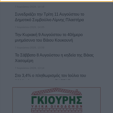
7 Αυγούστου 2026, 14:18
Συνεδριάζει την Τρίτη 11 Αυγούστου το
Δημοτικό Συμβούλιο Λίμνης Πλαστήρα
7 Αυγούστου 2026, 14:05
Την Κυριακή 9 Αυγούστου το 40ήμερο
μνημόσυνο του Βάιου Κουκουνή
7 Αυγούστου 2026, 13:59
Το Σάββατο 8 Αυγούστου η κηδεία της Βάιας
Χασομέρη
7 Αυγούστου 2026, 13:14
Στο 3,4% ο πληθωρισμός τον Ιούλιο του
2026 σύμφωνα με την ΕΛΣΤΑΤ
7 Αυγούστου 2026, 13:03
Μαγνησία: Χωρίς τις αισθήσεις της
ανασύρθηκε 70χρονη στην Άφησσο
7 Αυγούστου 2026, 13:00