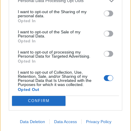
Personal Data Processing Opt Outs
I want to opt-out of the Sharing of my
personal data.
Opted In
I want to opt-out of the Sale of my
Personal Data.
Opted In
I want to opt-out of processing my
Personal Data for Targeted Advertising.
Opted In
ΤΕΛΕΥΤΑΙΑ ΝΕΑ
I want to opt-out of Collection, Use,
Retention, Sale, and/or Sharing of my
Personal Data that Is Unrelated with the
Απορρίφθηκαν από τον εισαγγελέα του
Purposes for which it was collected.
Αρείου Πάγου οι αιτήσεις για την ανάσυρση
Opted Out
από το αρχείο της υπόθεσης των
τηλεφωνικών υποκλοπών
CONFIRM
7 Αυγούστου 2026, 14:26
Επιχορηγήσεις 15.000 ευρώ από το Υπ.
Data Deletion
Data Access
Privacy Policy
Πολιτισμού για δύο πολιτιστικά φεστιβάλ
που πραγματοποιούνται στο ν. Καρδίτσας