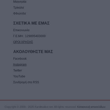
Μαγνησία
Τρίκαλα
Φθιώτιδα
ΣΧΕΤΙΚΑ ΜΕ ΕΜΑΣ
Επικοινωνία
Γ.Ε.ΜΗ.: 129895403000
ΟΡΟΙ ΧΡΗΣΗΣ
ΑΚΟΛΟΥΘΗΣΤΕ ΜΑΣ
Facebook
Instagram
Twitter
YouTube
Συνδρομή στο RSS
Copyright © 2009 - 2026 Karditsalive.net. All rights reserved.
Κατασκευή ιστοσελίδων