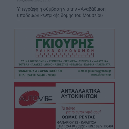
8 Αυγούστου 2026, 19:35
Υπεγράφη η σύμβαση για την «Αναβάθμιση
υποδομών κεντρικής δομής του Μουσείου
Πόλης»
8 Αυγούστου 2026, 19:33
Την Κυριακή 9 Αυγούστου η κηδεία του
Κωνσταντίνου Βογιατζή
8 Αυγούστου 2026, 19:28
Την Δευτέρα 10 Αυγούστου η κηδεία του
Κωνσταντίνου Πλεξίδα
8 Αυγούστου 2026, 19:13
Την Κυριακή 9 Αυγούστου η κηδεία της
Θωμαΐτσας Τσιούκα
8 Αυγούστου 2026, 17:42
Μετώπη: Χωρίς τις αισθήσεις του
ανασύρθηκε από την θάλασσα 43χρονος
8 Αυγούστου 2026, 17:14