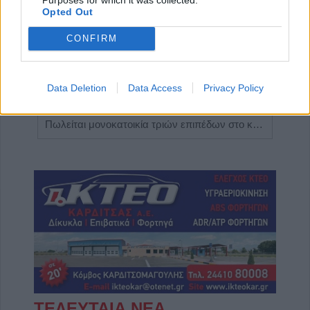
Opted Out
CONFIRM
Data Deletion
Data Access
Privacy Policy
Η Αποκατάσταση Α.Ε. αναζητά για εργασία Νοσηλευτές και Βοηθούς Νοσηλευτές
Πωλείται μονοκατοικία τριών επιπέδων στο καταπράσινο Πευκόφυτο Καρδίτσας
ΤΕΛΕΥΤΑΙΑ ΝΕΑ