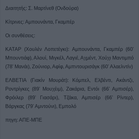
Διαιτητής: Σ. Μαρτίνεθ (Ονδούρα)
Κίτρινες: Αμπουνάντα, Γκαμπέρ
Οι συνθέσεις:
ΚΑΤΑΡ (Χουλέν Λοπετέγκι): Αμπουνάντα, Γκαμπέρ (60'
Μπουντιάφ), Αλουί, Μιγκέλ, Λαγιέ, Αχμέντ, Χούχι Μαντιμπό
(78' Μανάι), Ζούνιορ, Αφίφ, Αμπντουρισάγκ (60' Αλαελντίν)
ΕΛΒΕΤΙΑ (Γιακίν Μουράτ): Κόμπελ, Ελβέντι, Ακάντζι,
Ροντρίγκες (89' Μουχέιμ), Ζακάρια, Εντόι (66' Αμπισέρ),
Φρόιλερ (89' Γιασάρι), Τζάκα, Αμπισέρ (66' Ρίντερ),
Βάργκας (79' Αμντούνι), Εμπολό
πηγη: ΑΠΕ-ΜΠΕ