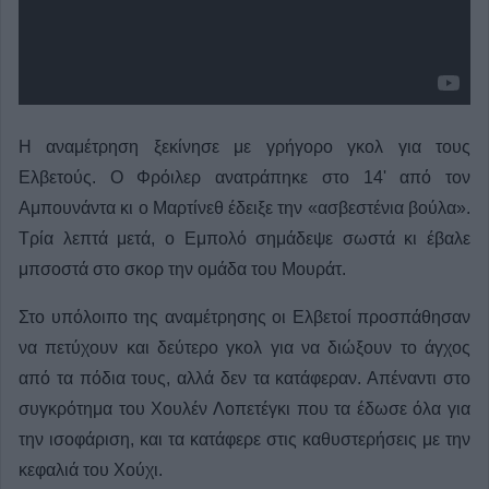
Η αναμέτρηση ξεκίνησε με γρήγορο γκολ για τους
Ελβετούς. Ο Φρόιλερ ανατράπηκε στο 14' από τον
Αμπουνάντα κι ο Μαρτίνεθ έδειξε την «ασβεστένια βούλα».
Τρία λεπτά μετά, ο Εμπολό σημάδεψε σωστά κι έβαλε
μπσοστά στο σκορ την ομάδα του Μουράτ.
Στο υπόλοιπο της αναμέτρησης οι Ελβετοί προσπάθησαν
να πετύχουν και δεύτερο γκολ για να διώξουν το άγχος
από τα πόδια τους, αλλά δεν τα κατάφεραν. Απέναντι στο
συγκρότημα του Χουλέν Λοπετέγκι που τα έδωσε όλα για
την ισοφάριση, και τα κατάφερε στις καθυστερήσεις με την
κεφαλιά του Χούχι.