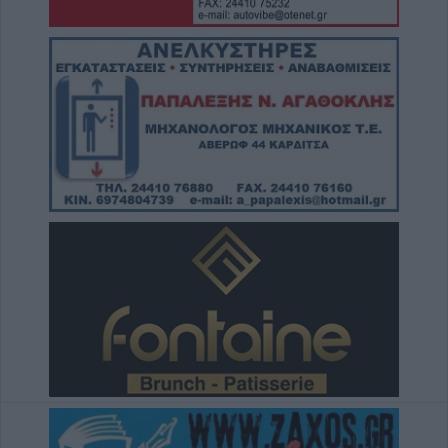
Σε αναζήτηση λύσης για το χρόνιο
πρόβλημα των ανεπιτήρητων βοοειδών σε
κοινότητες του Δήμου Παλαμά
8 Αυγούστου 2026, 14:49
Ακυρώθηκε απόφαση του Περιφερειάρχη
Θεσσαλίας Δημ. Κουρέτα για το θαλάσσιο
σκι στη λίμνη Σμοκόβου
8 Αυγούστου 2026, 13:44
Συνεδρίαση Επιτροπής Εκτίμησης Κινδύνου
για τους ισχυρούς ανέμους και τις υψηλές
θερμοκρασίες
8 Αυγούστου 2026, 13:30
Την Κυριακή 9 Αυγούστου η κηδεία του
Αντώνιου Ηλ. Αντωνίου
8 Αυγούστου 2026, 13:02
Βλάβη στο δίκτυο υδροδότησης του Παλαμά
το μεσημέρι του Σαββάτου (8/8)