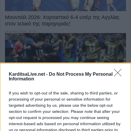
Μουντιάλ 2026: Χορταστικό 6-4 υπέρ της Αγγλίας
στον τελικό της παρηγοριάς!
19 Ιουλίου 2026, 02:05
KarditsaLive.net -
Do Not Process My Personal
Information
Μουντιάλ 2026: Με ανατροπή στο τέλος η Αργεντινή
νίκησε την Αγγλία και πήγε τελικό!
If you wish to opt-out of the sale, sharing to third parties, or
processing of your personal or sensitive information for
16 Ιουλίου 2026, 00:09
targeted advertising by us, please use the below opt-out
section to confirm your selection. Please note that after your
επιστροφή στην κορυφή
opt-out request is processed you may continue seeing
interest-based ads based on personal information utilized by
us or personal information disclosed to third parties prior to