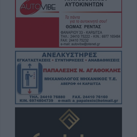
Καρδίτσας για την απώλεια του Λεωνίδα
Μητρίτσα
8 Αυγούστου 2026, 12:04
Την Κυριακή 9 Αυγούστου η κηδεία της
Βαΐας Κανέλη
8 Αυγούστου 2026, 11:39
Προσωρινή διακοπή νερού από τη ΔΕΥΑΚ
λόγω βλάβης στο κέντρο της Καρδίτσας
8 Αυγούστου 2026, 11:27
Τρίκαλα: Στα 1.352 μέτρα, δημιουργήθηκε
ένας μοναδικός χώρος αναψυχής στο
υψηλότερο χωριό της Θεσσαλίας, το Στεφάνι
8 Αυγούστου 2026, 10:34
Κων. Λαμπρόπουλος: Με άδεια κατάληψης
κοινόχρηστων χώρων η συντριπτική
πλειοψηφία των καταστημάτων
8 Αυγούστου 2026, 10:29