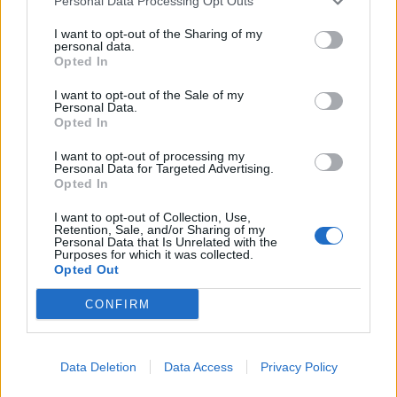
Personal Data Processing Opt Outs
I want to opt-out of the Sharing of my
personal data.
ΕΠΣ Καρδίτσας: Το πρόγραμμα των
Opted In
πρωταθλημάτων 2-5 Μαΐου
I want to opt-out of the Sale of my
Personal Data.
Opted In
Από την ΕΠΣ Καρδίτσας γνωστοποιήθηκε το πρόγραμμα
I want to opt-out of processing my
των αγώνων από 2 έως και 5 Μαΐου.
Personal Data for Targeted Advertising.
Opted In
ΕΠΣ Καρδίτσας
Κατηγορία
Ερασιτεχνικό
30 Απριλίου 2026, 11:08
I want to opt-out of Collection, Use,
Retention, Sale, and/or Sharing of my
Personal Data that Is Unrelated with the
Purposes for which it was collected.
Opted Out
CONFIRM
Data Deletion
Data Access
Privacy Policy