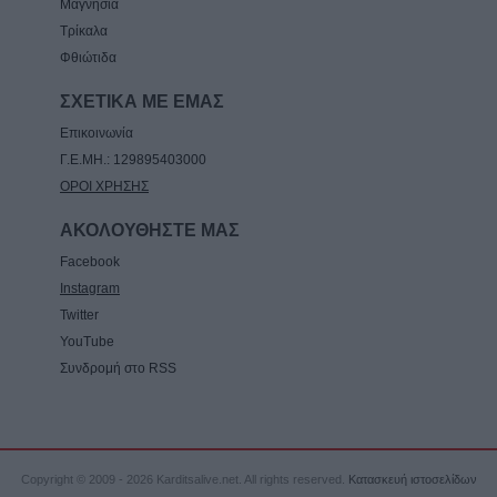
Μαγνησία
Τρίκαλα
Φθιώτιδα
ΣΧΕΤΙΚΑ ΜΕ ΕΜΑΣ
Επικοινωνία
Γ.Ε.ΜΗ.: 129895403000
ΟΡΟΙ ΧΡΗΣΗΣ
ΑΚΟΛΟΥΘΗΣΤΕ ΜΑΣ
Facebook
Instagram
Twitter
YouTube
Συνδρομή στο RSS
Copyright © 2009 - 2026 Karditsalive.net. All rights reserved.
Κατασκευή ιστοσελίδων