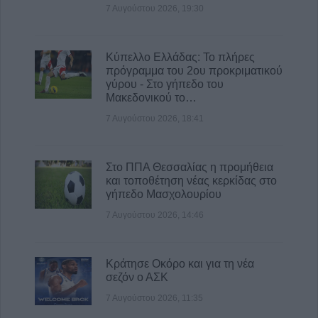
7 Αυγούστου 2026, 19:30
8 Αυγούστου 2026, 08:22
Γ. Καραβίδας: "Ο Αύγουστος, τα πανηγύρια
και οι «χορηγίες» με θέμα τα κοινά μας
Κύπελλο Ελλάδας: Το πλήρες
αγαθά"
πρόγραμμα του 2ου προκριματικού
γύρου - Στο γήπεδο του
8 Αυγούστου 2026, 08:17
Μακεδονικού το…
Λαμία: Απατεώνες άρπαξαν μεγάλο
7 Αυγούστου 2026, 18:41
χρηματικό ποσό από ηλικιωμένη
7 Αυγούστου 2026, 21:19
Στο ΠΠΑ Θεσσαλίας η προμήθεια
και τοποθέτηση νέας κερκίδας στο
γήπεδο Μασχολουρίου
7 Αυγούστου 2026, 14:46
Κράτησε Οκόρο και για τη νέα
σεζόν ο ΑΣΚ
7 Αυγούστου 2026, 11:35