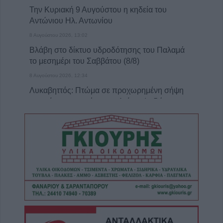
Την Κυριακή 9 Αυγούστου η κηδεία του
Αντώνιου Ηλ. Αντωνίου
8 Αυγούστου 2026, 13:02
Βλάβη στο δίκτυο υδροδότησης του Παλαμά
το μεσημέρι του Σαββάτου (8/8)
8 Αυγούστου 2026, 12:34
Λυκαβηττός: Πτώμα σε προχωρημένη σήψη
εντοπίστηκε κοντά στους Αγίους Ισιδώρους
8 Αυγούστου 2026, 12:26
Απάτη με πρόσχημα τη διακοπή ρεύματος
στη Φαρκαδόνα – 1.500 ευρώ και
κοσμήματα
8 Αυγούστου 2026, 12:23
“Take a break…. μ’ έναν απολαυστικό king
coffee!”
8 Αυγούστου 2026, 12:22
Συλλυπητήριο μήνυμα της Ν.Ε. ΣΥΡΙΖΑ-ΠΣ