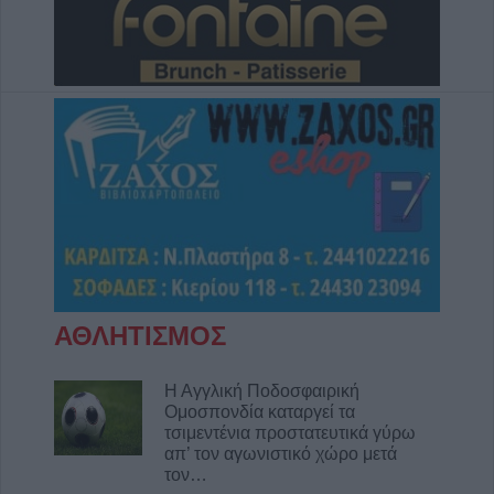
Παράταση απαγόρευση θήρας σε
συγκεκριμένες εκτάσεις του Δήμου
Μουζακίου
8 Αυγούστου 2026, 09:29
Το Σάββατο 8 Αυγούστου η κηδεία του
Λεωνίδα Μητρίτσα
8 Αυγούστου 2026, 09:21
e-ΕΦΚΑ και ΔΥΠΑ: 56,7 εκατ. ευρώ σε
58.370 δικαιούχους από 10 έως 14
Αυγούστου
8 Αυγούστου 2026, 09:12
ΑΘΛΗΤΙΣΜΟΣ
Ο Δήμος Σοφάδων παρουσιάζει τον Λεωνίδα
Μπαλάφα στη Λουτροπηγή
Η Αγγλική Ποδοσφαιρική
8 Αυγούστου 2026, 09:09
Ομοσπονδία καταργεί τα
Το εβδομαδιαίο πρόγραμμα (10-16/8) της
τσιμεντένια προστατευτικά γύρω
απ’ τον αγωνιστικό χώρο μετά
Κινητής Αστυνομικής Μονάδας στην Π.Ε.
τον…
Καρδίτσας