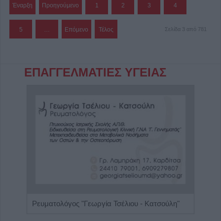
Έναρξη
Προηγούμενο
1
2
3
4
5
…
Επόμενο
Τέλος
Σελίδα 3 από 781
ΕΠΑΓΓΕΛΜΑΤΙΕΣ ΥΓΕΙΑΣ
Ενδοκρινολόγος - Διαβητολόγος "Γεώργιος Νικ. Κατσούλης"
Ρευματολόγος "Γεωργία Τσέλιου - Κατσούλη"