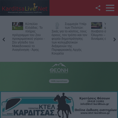
Facebook
Κύπελλο
Συμμαχία Υπέρ
Υπό έλεγχο η
Twitter
Ελλάδας: Το
των Πολιτών:
φωτιά σε
πλήρες
Σκιές για το κόστος, τους
δύσβατο σημείο στον
όγραμμα του 2ου
όρους, τον τρόπο και τον
Όλυμπο – Παραμένουν οι
Χι
YouTube
οκριματικού γύρου -
φορέα δημοπράτησης
δυνάμεις στο σημείο
αν
ο γήπεδο του
των κολυμβητικών
λι
κεδονικού το
δεξαμενών της
Αναζήτηση
αγέννηση - Άρης
Περιφερειακής Αρχής
Κουρέτα
RSS
Επικοινωνία με το
KarditsaLive.Net