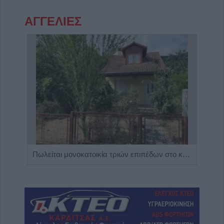
ΑΓΓΕΛΙΕΣ
Η Αποκατάσταση Α.Ε. αναζητά για εργασία Νοσηλευτές και Βοηθούς Νοσηλευτές
Πωλείται μονοκατοικία τριών επιπέδων στο καταπράσινο Πευκόφυτο Καρδίτσας