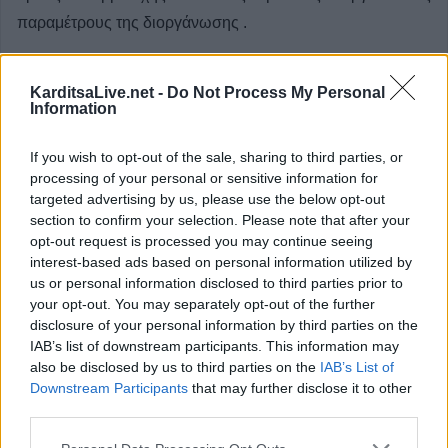
παραμέτρους της διοργάνωσης .
Σοφάδες
Παλαμάς
Μουζάκι
Καρδίτσα
Κατηγορία
Ερασιτεχνικό
5 Μαΐου 2026, 08:47
KarditsaLive.net -
Do Not Process My Personal
Information
If you wish to opt-out of the sale, sharing to third parties, or
processing of your personal or sensitive information for
targeted advertising by us, please use the below opt-out
section to confirm your selection. Please note that after your
opt-out request is processed you may continue seeing
interest-based ads based on personal information utilized by
us or personal information disclosed to third parties prior to
your opt-out. You may separately opt-out of the further
disclosure of your personal information by third parties on the
IAB’s list of downstream participants. This information may
also be disclosed by us to third parties on the
IAB’s List of
Downstream Participants
that may further disclose it to other
third parties.