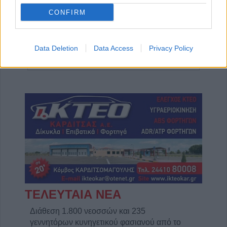
CONFIRM
Data Deletion
Data Access
Privacy Policy
Πωλείται μονοκατοικία τριών επιπέδων στο καταπράσινο Πευκόφυτο Καρδίτσας
Η Αποκατάσταση Α.Ε. αναζητά για εργασία Νοσηλευτές και Βοηθούς Νοσηλευτές
ΤΕΛΕΥΤΑΙΑ ΝΕΑ
Διάθεση 1.800 νεοσσών και 235
γεννητόρων κυνηγετικού φασιανού από το