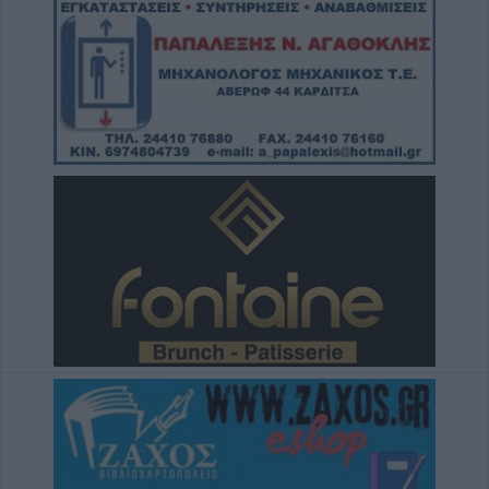
υποδομών κεντρικής δομής του Μουσείου
Πόλης»
8 Αυγούστου 2026, 19:33
Την Κυριακή 9 Αυγούστου η κηδεία του
Κωνσταντίνου Βογιατζή
8 Αυγούστου 2026, 19:28
Την Δευτέρα 10 Αυγούστου η κηδεία του
Κωνσταντίνου Πλεξίδα
8 Αυγούστου 2026, 19:13
Την Κυριακή 9 Αυγούστου η κηδεία της
Θωμαΐτσας Τσιούκα
8 Αυγούστου 2026, 17:42
Μετώπη: Χωρίς τις αισθήσεις του
ανασύρθηκε από την θάλασσα 43χρονος
8 Αυγούστου 2026, 17:14
Σε αναζήτηση λύσης για το χρόνιο
πρόβλημα των ανεπιτήρητων βοοειδών σε