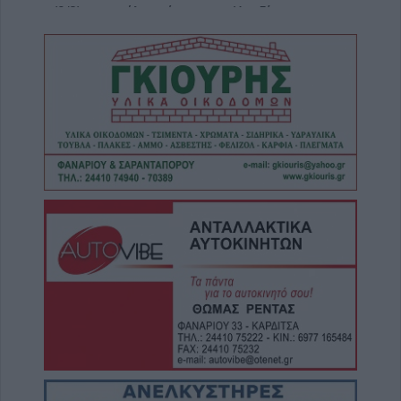
(9/8) σε μεγάλο τμήμα του ν. Καρδίτσας και
της υπόλοιπης Θεσσαλίας
8 Αυγούστου 2026, 22:58
Ανασύρθηκε χωρίς τις αισθήσεις του
ηλικιωμένος από πηγάδι σε οικισμό της
Αλεξανδρούπολης
8 Αυγούστου 2026, 21:54
Χ. Παπαδημήτριου (Πρόεδρος ΔΕΥΑΚ): Στην
παρούσα φάση δεν θα υπάρξουν αυξήσεις
στους λογαριασμούς των καταναλωτών
8 Αυγούστου 2026, 21:15
Σίσκος Α. Βασίλειος: "Οι ηλίθιοι"
8 Αυγούστου 2026, 20:55
Πάρος: Νεκρό 4χρονο παιδί σε πισίνα beach
bar
8 Αυγούστου 2026, 19:35
Υπεγράφη η σύμβαση για την «Αναβάθμιση