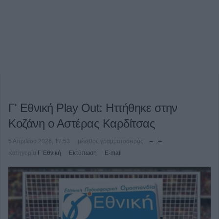
Γ' Εθνική Play Out: Ηττήθηκε στην
Κοζάνη ο Αστέρας Καρδίτσας
5 Απριλίου 2026, 17:53
μέγεθος γραμματοσειράς
Κατηγορία
Γ΄Εθνική
Εκτύπωση
E-mail