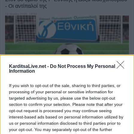
- Οι αντίπαλοί της
16 Ιουλίου 2026, 18:04
KarditsaLive.net -
Do Not Process My Personal
Γ' Εθνική Play Out: Αντίο με νίκη στην κατηγορία για
Information
τον Αστέρα Καρδίτσας
8 Απριλίου 2026, 16:58
If you wish to opt-out of the sale, sharing to third parties, or
processing of your personal or sensitive information for
targeted advertising by us, please use the below opt-out
επιστροφή στην κορυφή
section to confirm your selection. Please note that after your
opt-out request is processed you may continue seeing
interest-based ads based on personal information utilized by
ΕΠΑΓΓΕΛΜΑΤΙΕΣ ΥΓΕΙΑΣ
us or personal information disclosed to third parties prior to
your opt-out. You may separately opt-out of the further