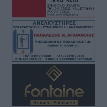
για τους ισχυρούς ανέμους και ριπές έως 9
μποφόρ τη Δευτέρα (10/8)
9 Αυγούστου 2026, 14:33
Με αργούς ρυθμούς οι εξελίξεις
μετεγκατάστασης του Λαμπερού - Τι
προβλέπει μελέτη υποστηρικτικών
διαδικασιών
9 Αυγούστου 2026, 12:42
Την Κυριακή 9 Αυγούστου κηδεία του
Κωνσταντίνου Θέου
9 Αυγούστου 2026, 11:13
Συλλήψεις σε Λάρισα, Μαγνησία και Τρίκαλα
για διατάραξη κοινής ησυχίας, παραβάσεις
στον αιγιαλό, ναρκωτικά και οδήγηση υπό
μέθη
9 Αυγούστου 2026, 10:27
Διάθεση 1.800 νεοσσών και 235