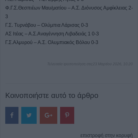
Φ.Γ.Σ.Θεσπιέων Μαυ/ματίου – Α.Σ. Διόνυσος Αμφίκλειας 2-
3
Γ.Σ. Τυρνάβου – Ολύμπια Λάρισας 0-3
ΑΣ Ιτέας – Α.Σ.Αναγέννηση Λιβαδειάς 1 0-3
Γ.Σ.Αλμυρού – Α.Σ. Ολυμπιακός Βόλου 0-3
Τελευταία τροποποίηση στις23 Μαρτίου 2026, 10:20
Κοινοποιήστε αυτό το άρθρο
επιστροφή στην κορυφή