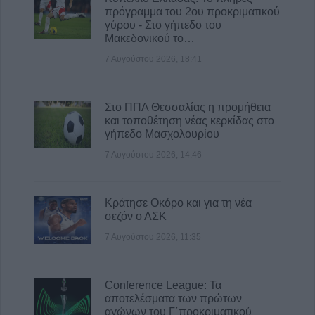
Υψηλός κίνδυνος πυρκαγιάς την Κυριακή
πρόγραμμα του 2ου προκριματικού
(9/8) σε μεγάλο τμήμα του ν. Καρδίτσας και
γύρου - Στο γήπεδο του
της υπόλοιπης Θεσσαλίας
Μακεδονικού το…
8 Αυγούστου 2026, 22:58
7 Αυγούστου 2026, 18:41
Ανασύρθηκε χωρίς τις αισθήσεις του
ηλικιωμένος από πηγάδι σε οικισμό της
Στο ΠΠΑ Θεσσαλίας η προμήθεια
Αλεξανδρούπολης
και τοποθέτηση νέας κερκίδας στο
8 Αυγούστου 2026, 21:54
γήπεδο Μασχολουρίου
7 Αυγούστου 2026, 14:46
Κράτησε Οκόρο και για τη νέα
σεζόν ο ΑΣΚ
7 Αυγούστου 2026, 11:35
Conference League: Τα
αποτελέσματα των πρώτων
αγώνων του Γ΄προκριματικού