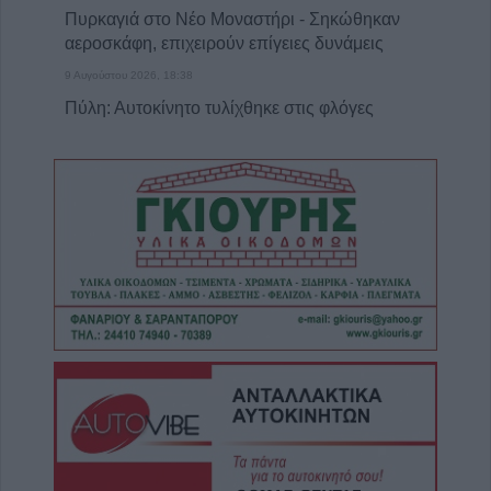
Πυρκαγιά στο Νέο Μοναστήρι - Σηκώθηκαν
αεροσκάφη, επιχειρούν επίγειες δυνάμεις
9 Αυγούστου 2026, 18:38
Πύλη: Αυτοκίνητο τυλίχθηκε στις φλόγες
9 Αυγούστου 2026, 18:08
Θύμα των γκράφιτι το άγαλμα της
αγρότισσας μάνας στην πλατεία Πλαστήρα
(+Φωτο)
9 Αυγούστου 2026, 17:49
Ιερά Μητρόπολη: Πρόγραμμα Μητροπολίτη
κ. Τιμόθεου το διήμερο 10-11 Αυγούστου
9 Αυγούστου 2026, 16:14
Παράταση έως τις 9 Νοεμβρίου για το έργο
επέκτασης του δικτύου ύδρευσης στην Τ.Κ.
Αργυρίου
9 Αυγούστου 2026, 15:38
Συνεδρίαση Επιτροπής Εκτίμησης Κινδύνου