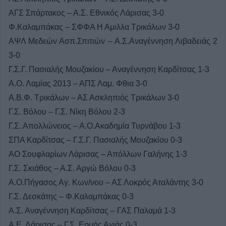
ΑΓΣ Σπάρτακος – Α.Σ. Εθνικός Λάρισας 3-0
Φ.Καλαμπάκας – ΣΦΦΑ Η Αμιλλα Τρικάλων 3-0
ΑΨΛ Μεδεών Ασπ.Σπιτιών – Α.Σ.Αναγέννηση Λιβαδειάς 2
3-0
Γ.Σ.Γ. Πασιαλής Μουζακίου – Αναγέννηση Καρδίτσας 1-3
Α.Ο. Λαμίας 2013 – ΑΠΣ Λαμ. Φθια 3-0
Α.Β.Φ. Τρικάλων – ΑΣ Ασκληπιός Τρικάλων 3-0
Γ.Σ. Βόλου – Γ.Σ. Νίκη Βόλου 2-3
Γ.Σ. Απολλώνειος – Α.Ο.Ακαδημία Τυρνάβου 1-3
ΣΠΑ Καρδίτσας – Γ.Σ.Γ. Πασιαλής Μουζακίου 0-3
ΑΟ Σουφλαρίων Λάρισας – Απόλλων Γαλήνης 1-3
Γ.Σ. Σκιάθος – Α.Σ. Αργώ Βόλου 0-3
Α.Ο.Πήγασος Αγ. Κων/νου – ΑΣ Λοκρός Αταλάντης 3-0
Γ.Σ. Δεσκάτης – Φ.Καλαμπάκας 0-3
Α.Σ. Αναγέννηση Καρδίτσας – ΓΑΣ Παλαμά 1-3
Α.Ε. Λάρισας – Γ.Σ. Ερμής Αγιάς 0-3