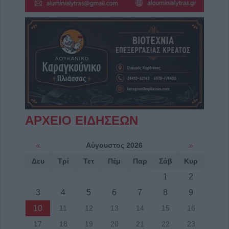
ΑΡΧΕΙΟ ΕΙΔΗΣΕΩΝ
«
Αύγουστος 2026
»
Δευ
Τρί
Τετ
Πέμ
Παρ
Σάβ
Κυρ
1
2
3
4
5
6
7
8
9
10
11
12
13
14
15
16
17
18
19
20
21
22
23