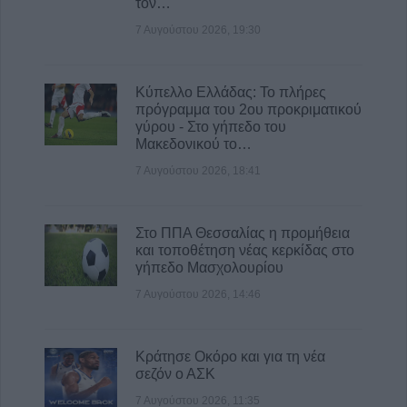
τον…
λόγω βλάβης στο κέντρο της Καρδίτσας
7 Αυγούστου 2026, 19:30
8 Αυγούστου 2026, 11:27
Τρίκαλα: Στα 1.352 μέτρα, δημιουργήθηκε
Κύπελλο Ελλάδας: Το πλήρες
ένας μοναδικός χώρος αναψυχής στο
πρόγραμμα του 2ου προκριματικού
υψηλότερο χωριό της Θεσσαλίας, το Στεφάνι
γύρου - Στο γήπεδο του
8 Αυγούστου 2026, 10:34
Μακεδονικού το…
7 Αυγούστου 2026, 18:41
Στο ΠΠΑ Θεσσαλίας η προμήθεια
και τοποθέτηση νέας κερκίδας στο
γήπεδο Μασχολουρίου
7 Αυγούστου 2026, 14:46
Κράτησε Οκόρο και για τη νέα
σεζόν ο ΑΣΚ
7 Αυγούστου 2026, 11:35