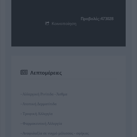
Προβολές:473028
Κοινοποίηση
Λεπτομέρειες
- Αλλεργική Ρινίτιδα - Άσθμα
- Ατοπική Δερματίτιδα
- Τροφική Αλλεργία
- Φαρμακευτική Αλλεργία
- Αναφυλαξία σε νυγμό μέλισσας - σφήκας