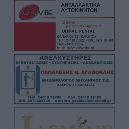
8 Αυγούστου 2026, 14:49
Ακυρώθηκε απόφαση του Περιφερειάρχη
Θεσσαλίας Δημ. Κουρέτα για το θαλάσσιο
σκι στη λίμνη Σμοκόβου
8 Αυγούστου 2026, 13:44
Συνεδρίαση Επιτροπής Εκτίμησης Κινδύνου
για τους ισχυρούς ανέμους και τις υψηλές
θερμοκρασίες
8 Αυγούστου 2026, 13:30
Την Κυριακή 9 Αυγούστου η κηδεία του
Αντώνιου Ηλ. Αντωνίου
8 Αυγούστου 2026, 13:02
Βλάβη στο δίκτυο υδροδότησης του Παλαμά
το μεσημέρι του Σαββάτου (8/8)
8 Αυγούστου 2026, 12:34
Λυκαβηττός: Πτώμα γυναίκας σε
προχωρημένη σήψη εντοπίστηκε κοντά