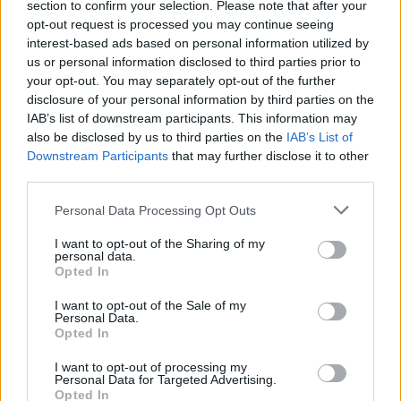
section to confirm your selection. Please note that after your
opt-out request is processed you may continue seeing
interest-based ads based on personal information utilized by
us or personal information disclosed to third parties prior to
your opt-out. You may separately opt-out of the further
disclosure of your personal information by third parties on the
IAB’s list of downstream participants. This information may
ΤΕΛΕΥΤΑΙΑ ΝΕΑ
also be disclosed by us to third parties on the
IAB’s List of
Downstream Participants
that may further disclose it to other
Χ. Παπαδημήτριου (Πρόεδρος ΔΕΥΑΚ): Στην
third parties.
παρούσα φάση δεν θα υπάρξουν αυξήσεις
στους λογαριασμούς των καταναλωτών
Personal Data Processing Opt Outs
8 Αυγούστου 2026, 21:15
I want to opt-out of the Sharing of my
Σίσκος Α. Βασίλειος: "Οι ηλίθιοι"
personal data.
Opted In
8 Αυγούστου 2026, 20:55
I want to opt-out of the Sale of my
Πάρος: Νεκρό 4χρονο παιδί σε πισίνα beach
Personal Data.
bar
Opted In
8 Αυγούστου 2026, 19:35
I want to opt-out of processing my
Υπεγράφη η σύμβαση για την «Αναβάθμιση
Personal Data for Targeted Advertising.
Opted In
υποδομών κεντρικής δομής του Μουσείου