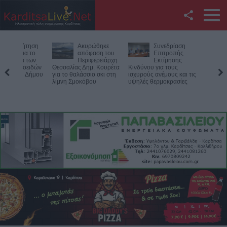
Facebook
Ακυρώθηκε
Συνεδρίαση
Βλάβη στ
Twitter
απόφαση του
Επιτροπής
δίκτυο
Περιφερειάρχη
Εκτίμησης
υδροδότ
Θεσσαλίας Δημ. Κουρέτα
Κινδύνου για τους
του Παλαμά το μεσ
YouTube
για το θαλάσσιο σκι στη
ισχυρούς ανέμους και τις
του Σαββάτου (8/8
λίμνη Σμοκόβου
υψηλές θερμοκρασίες
Αναζήτηση
RSS
Επικοινωνία με το
KarditsaLive.Net