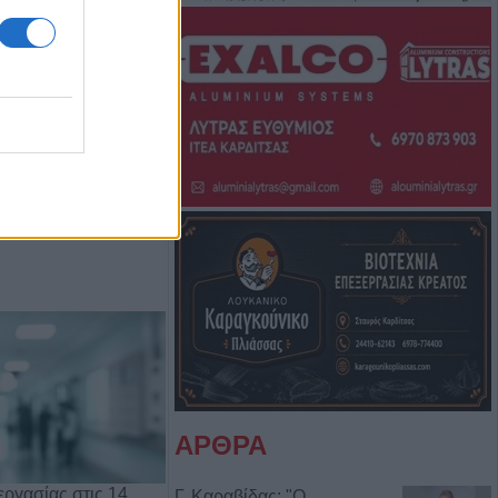
Μπάμπη Πούλιου
Αντιδημάρχου
ΑΡΘΡΑ
ργασίας στις 14
Γ. Καραβίδας: "Ο