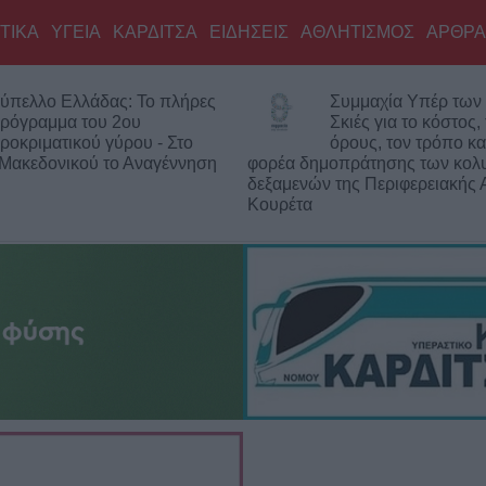
ΤΙΚΑ
ΥΓΕΙΑ
ΚΑΡΔΙΤΣΑ
ΕΙΔΗΣΕΙΣ
ΑΘΛΗΤΙΣΜΟΣ
ΑΡΘΡΑ
υμμαχία Υπέρ των Πολιτών:
Υπό έλεγχο η φωτιά
κιές για το κόστος, τους
δύσβατο σημείο στ
ρους, τον τρόπο και τον
– Παραμένουν οι δυνάμεις στο
πράτησης των κολυμβητικών
ης Περιφερειακής Αρχής