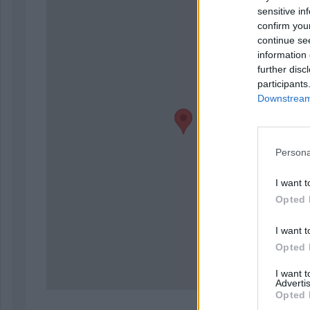
sensitive in
confirm you
continue se
information 
further disc
participants
Downstream 
Persona
I want t
Opted 
I want t
Opted 
I want 
Advertis
Opted 