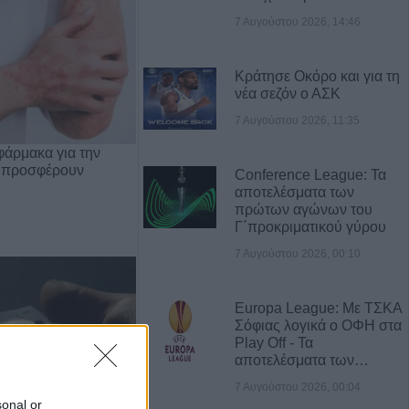
7 Αυγούστου 2026, 14:46
Κράτησε Οκόρο και για τη
νέα σεζόν ο ΑΣΚ
7 Αυγούστου 2026, 11:35
φάρμακα για την
 προσφέρουν
Conference League: Τα
αποτελέσματα των
πρώτων αγώνων του
Γ΄προκριματικού γύρου
7 Αυγούστου 2026, 00:10
Europa League: Με ΤΣΚΑ
Σόφιας λογικά ο ΟΦΗ στα
Play Off - Τα
αποτελέσματα των…
7 Αυγούστου 2026, 00:04
sonal or