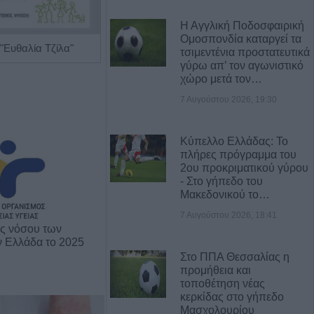
Η Αγγλική Ποδοσφαιρική
Ομοσπονδία καταργεί τα
"Ευθαλία Τζίλα"
Ειδικός Αλλεργιολόγος "Ηλίας Χρ. Καραμαγκιόλας"
τσιμεντένια προστατευτικά
γύρω απ’ τον αγωνιστικό
χώρο μετά τον…
7 Αυγούστου 2026, 19:30
Κύπελλο Ελλάδας: Το
πλήρες πρόγραμμα του
2ου προκριματικού γύρου
- Στο γήπεδο του
Μακεδονικού το…
7 Αυγούστου 2026, 18:41
ης νόσου των
ν Ελλάδα το 2025
Στο ΠΠΑ Θεσσαλίας η
προμήθεια και
τοποθέτηση νέας
κερκίδας στο γήπεδο
Μασχολουρίου