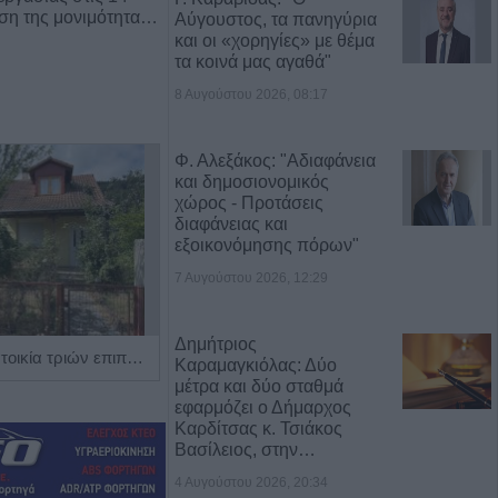
ρση της μονιμότητα…
Αύγουστος, τα πανηγύρια
και οι «χορηγίες» με θέμα
τα κοινά μας αγαθά"
8 Αυγούστου 2026, 08:17
Φ. Αλεξάκος: "Αδιαφάνεια
και δημοσιονομικός
χώρος - Προτάσεις
διαφάνειας και
εξοικονόμησης πόρων"
7 Αυγούστου 2026, 12:29
Δημήτριος
Πωλείται μονοκατοικία τριών επιπέδων στο καταπράσινο Πευκόφυτο Καρδίτσας
Η Αποκατάσταση Α.Ε. αναζητά για εργασία Νοσηλευτές και Βοηθούς Νοσηλευτές
Καραμαγκιόλας: Δύο
μέτρα και δύο σταθμά
εφαρμόζει ο Δήμαρχος
Καρδίτσας κ. Τσιάκος
Βασίλειος, στην…
4 Αυγούστου 2026, 20:34