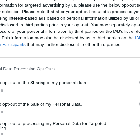
Επιστήμη- Υγεία: 
formation for targeted advertising by us, please use the below opt-out s
δυσκολίες επιταχ
r selection. Please note that after your opt-out request is processed y
eing interest-based ads based on personal information utilized by us or
24 Ιουλίου 2026, 10:19
disclosed to third parties prior to your opt-out. You may separately opt-
losure of your personal information by third parties on the IAB’s list of
. This information may also be disclosed by us to third parties on the
IA
Participants
that may further disclose it to other third parties.
l Data Processing Opt Outs
o opt-out of the Sharing of my personal data.
In
Υγεία: Ο θόρυβος
τον κίνδυνο εμφ
o opt-out of the Sale of my Personal Data.
21 Ιουλίου 2026, 10:18
In
to opt-out of processing my Personal Data for Targeted
ing.
In