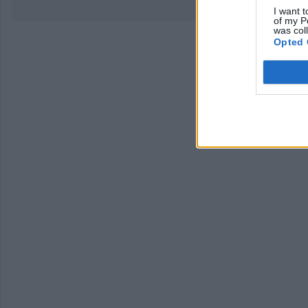
I want t
of my P
was col
Opted 