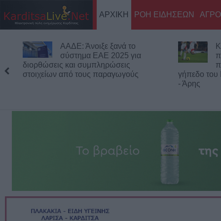
ΑΡΧΙΚΗ
ΡΟΗ ΕΙΔΗΣΕΩΝ
ΑΓΡΟ
Κύπελλο Ελλάδας: Το πλήρες
Σ
πρόγραμμα του 2ου
Σ
προκριματικού γύρου - Στο
ό
γήπεδο του Μακεδονικού το Αναγέννηση
φορέα δημο
- Άρης
δεξαμενών τ
Κουρέτα