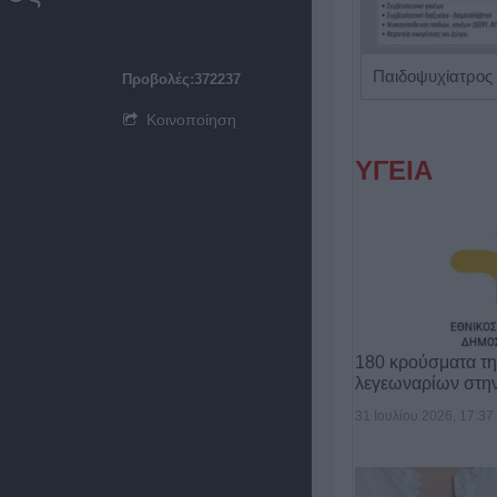
Ειδικός Ενδοκρινολόγος - Διαβητολόγος 'Χριστίνα Γ. Σακκά'
Παιδοψυχίατρος 
Προβολές:372237
Κοινοποίηση
ΥΓΕΙΑ
180 κρούσματα τ
λεγεωναρίων στη
31 Ιουλίου 2026, 17:37