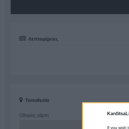
Λεπτομέρειες
Τοποθεσία
KarditsaL
Οδηγίες χάρτη
If you wish 