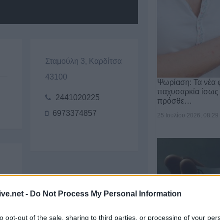
Σταμούλη 3, Καρδίτσα
43100
Ψωρίαση: Τα νέα 
παχυσαρκία ίσως
2441020225
πρόσθε…
6973374857
25 Ιουλίου 2026, 08:29
ive.net -
Do Not Process My Personal Information
to opt-out of the sale, sharing to third parties, or processing of your per