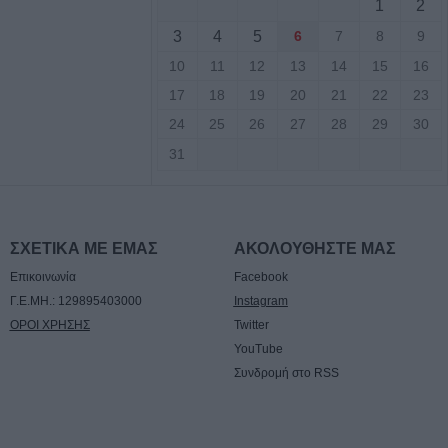
7
1
2
3
4
5
6
7
8
9
ύο άτομα για
10
11
12
13
14
15
16
τιστή του
17
18
19
20
21
22
23
ριοχή του
24
25
26
27
28
29
30
31
φθη 22χρονος για
 εις βάρος
τείται ο συνεργός
ΣΧΕΤΙΚΑ ΜΕ ΕΜΑΣ
ΑΚΟΛΟΥΘΗΣΤΕ ΜΑΣ
Επικοινωνία
Facebook
η της
Γ.Ε.ΜΗ.: 129895403000
Instagram
ο Παυσίλυπο για
ΟΡΟΙ ΧΡΗΣΗΣ
Twitter
η των
YouTube
ετικά τα πρώτα
Συνδρομή στο RSS
: "Συναινετικά οι