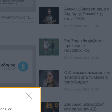
Ανακοινώθηκε επίσημα ο
Δημήτρης Γιαννούλης
Πνευμονολόγος - Φυματιολόγος "Σπυρίδων Λ. Λαδιάς"
Ειδική Παθολόγος 'Εξάρχου - Παπασπυροπούλου Ευαγγελία'
στον ΠΑΟΚ
6 Αυγούστου 2026, 13:45
Στη Σόφια θα ψάξει την
πρόκριση ο
Παναθηναϊκός
5 Αυγούστου 2026, 23:33
Ο Φονσέκα απέκλεισε τον
Τσιτσιπά από το Masters
του Μόντρεαλ
5 Αυγούστου 2026, 20:30
Η εταιρεία ΘΑΛΑΣΣΙΟΣ ΚΟΣΜΟΣ Α.Ε.Β.Ε. επιθυμεί να προσλάβει Αποθηκάριο
Πωλείται μονοκατοικία τριών επιπέδων στο καταπράσινο Πευκόφυτο Καρδίτσας
Σπουδαία μεταγραφική
sonal or
κίνηση για την Α.Ε.