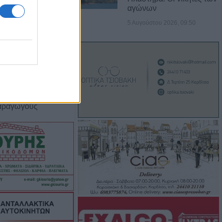
Φθιώτιδα
αγώνων
5 Αυγούστου 2026, 09:50
τραυματίες σε 20
α τον Ιούλιο στη
 πλατφόρμα για
inimis ύψους 24,6
παραγωγούς
7/8) η δεύτερη
εκνες και
ρες ή τρίτεκνους
 μονογονείς
γαριασμού
ς
πίσημα ο