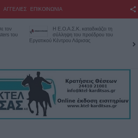
ΑΓΓΕΛΙΕΣ
ΕΠΙΚΟΙΝΩΝΙΑ
Facebook
ε τον
Η Ε.Ο.Α.Σ.Κ. καταδικάζει τη
Twitter
ters του
σύλληψη του προέδρου του
Εργατικού Κέντρου Λάρισας
YouTube
Αναζήτηση
RSS
Επικοινωνία με το
KarditsaLive.Net