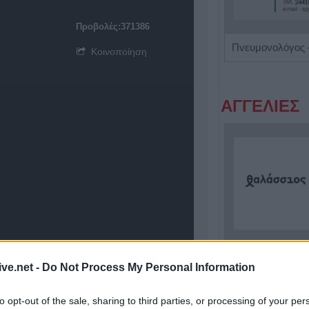
Προβολές:371386
Ενδοκρινολόγος - Διαβητολόγος "Γεώργιος Νικ. Κατσούλης"
Κοινοποίηση
ΑΓΓΕΛΙΕΣ
Η Αποκατάσταση Α.Ε. αναζητά για εργασία Νοσηλευτές και Βοηθούς Νοσηλευτές
ive.net -
Do Not Process My Personal Information
to opt-out of the sale, sharing to third parties, or processing of your per