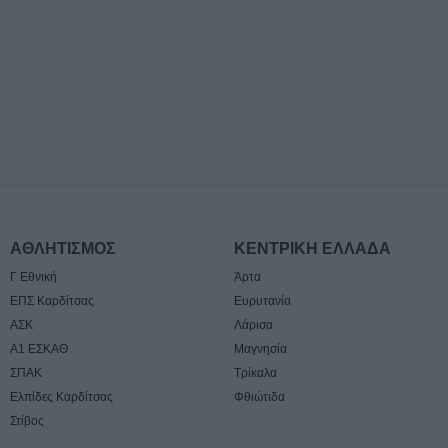
περίοδο 2026-2
6 Αυγούστου 2026, 11:27
Συνελήφθησαν δ
κλοπή μετασχημα
ΔΕΔΔΗΕ στην πε
Τυρνάβου
6 Αυγούστου 2026, 11:07
Λάρισα: Συνελή
απόπειρα απάτης
γυναίκας - Αναζη
ΑΘΛΗΤΙΣΜΟΣ
ΚΕΝΤΡΙΚΗ ΕΛΛΑΔΑ
6 Αυγούστου 2026, 11:00
Γ Εθνική
Άρτα
Ξεκίνησε η δράσ
ΕΠΣ Καρδίτσας
Ευρυτανία
ιερακοθηρίας στ
ΑΣΚ
Λάρισα
την απομάκρυνσ
Α1 ΕΣΚΑΘ
Μαγνησία
κορακοειδών - Θ
ΣΠΑΚ
Τρίκαλα
δείγματα
Ελπίδες Καρδίτσας
Φθιώτιδα
6 Αυγούστου 2026, 10:56
Στίβος
ΛΑ.ΣΥ. Θεσσαλίας