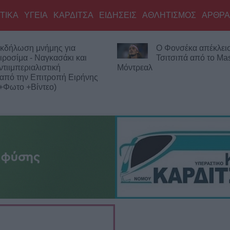
ΤΙΚΑ
ΥΓΕΙΑ
ΚΑΡΔΙΤΣΑ
ΕΙΔΗΣΕΙΣ
ΑΘΛΗΤΙΣΜΟΣ
ΑΡΘΡΑ
κδήλωση μνήμης για
Ο Φονσέκα απέκλεισ
ιροσίμα - Ναγκασάκι και
Τσιτσιπά από το Mas
ντιιμπεριαλιστική
Μόντρεαλ
από την Επιτροπή Ειρήνης
+Φωτο +Βίντεο)