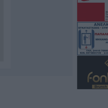
Δημήτρης Γιανν
6 Αυγούστου 2026, 13:45
Βανδαλισμοί στο
περίπτερο πληρ
διασταύρωση Κα
Καταφυγίου και
6 Αυγούστου 2026, 13:35
Κυκλοφοριακές ρ
Δ.Κ. Μορφοβουν
Αυγούστου
6 Αυγούστου 2026, 13:13
Την Πέμπτη 6 Αυ
της Μαρίας Μου
6 Αυγούστου 2026, 12:58
Εκδόθηκε από τ
Καρδίτσας η Δασ
Διάταξη Θήρας γ