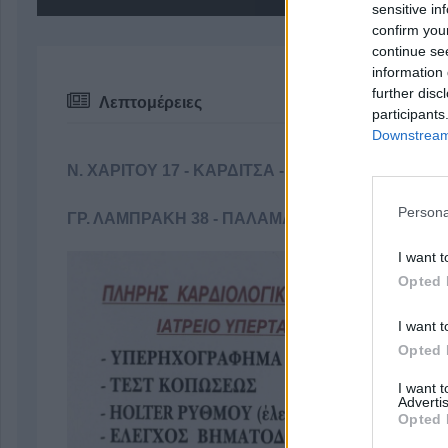
sensitive in
confirm you
continue se
information 
further disc
Λεπτομέρειες
participants
Downstream 
N. ΧΑΡΙΤΟΥ 17 - ΚΑΡΔΙΤΣΑ - ΤΗΛ: 24411-00045
Persona
ΓΡ. ΛΑΜΠΡΑΚΗ 38 - ΠΑΛΑΜΑΣ - ΤΗΛ: 24440-2422
I want t
Opted 
I want t
Opted 
I want 
Advertis
Opted 