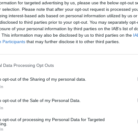
formation for targeted advertising by us, please use the below opt-out s
r selection. Please note that after your opt-out request is processed y
eing interest-based ads based on personal information utilized by us or
disclosed to third parties prior to your opt-out. You may separately opt-
Γρηγορίου Λαμπράκη
losure of your personal information by third parties on the IAB’s list of
. This information may also be disclosed by us to third parties on the
IA
38, Παλαμάς 43200
Participants
that may further disclose it to other third parties.
ΤΕΛΕΥΤΑΙ
244110045
ΥΠΑΑΤ: 38,1 εκα
2444024221
ενίσχυση κτηνο
l Data Processing Opt Outs
1
επλήγησαν από
6972055260
o opt-out of the Sharing of my personal data.
6 Αυγούστου 2026, 15:26
In
Προγραμματισμέ
ηλεκτροδότησης
o opt-out of the Sale of my Personal Data.
(7/8) σε Ιτέα, Άγ
In
Γεώργιο Καραϊσκ
Καππά, Φύλλο κ
to opt-out of processing my Personal Data for Targeted
ing.
6 Αυγούστου 2026, 15:00
In
Εντοπίστηκε νέα