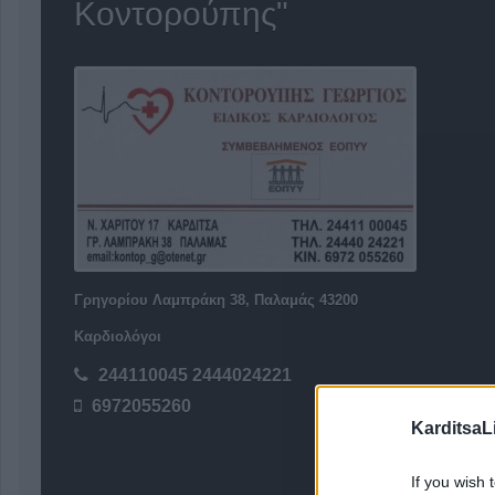
Κοντορούπης"
Γρηγορίου Λαμπράκη 38, Παλαμάς 43200
Καρδιολόγοι
244110045 2444024221
6972055260
KarditsaL
If you wish 