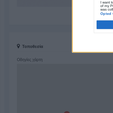
I want t
of my P
was col
Opted 
Τοποθεσία
Οδηγίες χάρτη