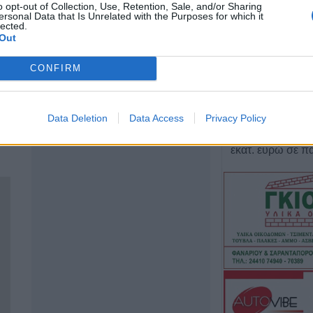
κάνναβης στην 
o opt-out of Collection, Use, Retention, Sale, and/or Sharing
ersonal Data that Is Unrelated with the Purposes for which it
lected.
6 Αυγούστου 2026, 14:36
Out
1 νεκρός και 22 
τροχαία ατυχήματ
CONFIRM
Θεσσαλία
6 Αυγούστου 2026, 14:32
Data Deletion
Data Access
Privacy Policy
ΥΠΑΑΤ: Άνοιξε η
ενισχύσεις de m
εκατ. ευρώ σε 
6 Αυγούστου 2026, 14:26
Την Παρασκευή (
πληρωμή σε τρίτ
πολύτεκνες μητέ
και πολύτεκνους
πατέρες του Λο
Αγροτικής Εστία
6 Αυγούστου 2026, 13:56
Ανακοινώθηκε ε