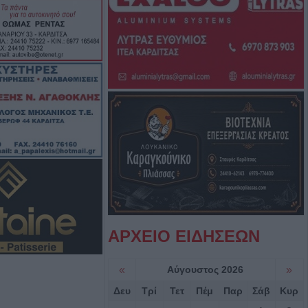
ούλης στον ΠΑΟΚ
 τουριστικό
οφοριών στη
στανιάς -
 Ραχούλας
υθμίσεις στην
ίου 10-20
γούστου η κηδεία
τσάνα
ΑΡΧΕΙΟ ΕΙΔΗΣΕΩΝ
ο Δασαρχείο
«
Αύγουστος 2026
»
ική Ρυθμιστική
Δευ
Τρί
Τετ
Πέμ
Παρ
Σάβ
Κυρ
ια την κυνηγετική