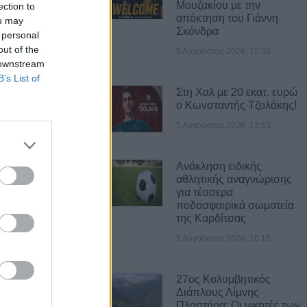
Μουζακίου με την
ection to
απόκτηση του Γιάννη
ou may
Σκόνδρα
 personal
out of the
5 Αυγούστου 2026, 19:38
 downstream
B’s List of
Στη Χαλ με 20 εκατ. ευρώ
Α ΝΕΑ
ο Κωνσταντής Τζολάκης!
5 Αυγούστου 2026, 12:53
τ. ευρώ για την
τρόφων που
 ζωονόσους
Ανάκληση ειδικής
αθλητικής αναγνώρισης
για τέσσερα
νες διακοπές
ποδοσφαιρικά σωματεία
 την Παρασκευή
της Καρδίτσας
ιο Γεώργιο,
5 Αυγούστου 2026, 10:15
άκη, Κρανιά,
αι Αμπελώνα
27ος Κολυμβητικός
Διάπλους Λίμνης
 μεγάλη φυτεία
Πλαστήρα: Οι νικητές των