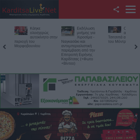
Facebook
Εκδήλωση
Ο Φονσέκα
Η Ε.Ο.Α.Σ
Twitter
μνήμης για
απέκλεισε τον
καταδικάζ
Χιροσίμα -
Τσιτσιπά από το Masters
σύλληψη 
Ναγκασάκι και
του Μόντρεαλ
προέδρου του Εργ
YouTube
αντιιμπεριαλιστική
Κέντρου Λάρισας
παρέμβαση από την
Επιτροπή Ειρήνης
Αναζήτηση
Καρδίτσας (+Φωτο
+Βίντεο)
RSS
Επικοινωνία με το
KarditsaLive.Net