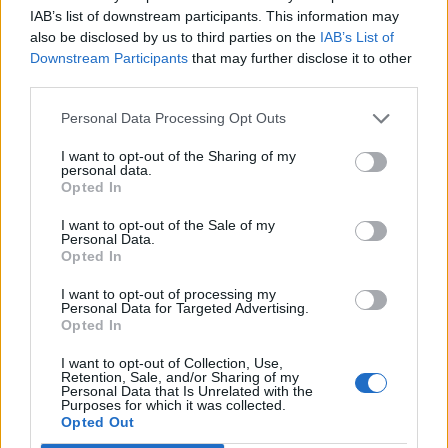
ΤΕΛΕΥΤΑΙΑ ΝΕΑ
IAB’s list of downstream participants. This information may
also be disclosed by us to third parties on the
IAB’s List of
Σύγκρουση δύο τραμ στη Γερμανία – Πάνω
Downstream Participants
that may further disclose it to other
από 20 τραυματίες
third parties.
6 Αυγούστου 2026, 21:11
Personal Data Processing Opt Outs
Συρία: Δύο νεκροί και 13 τραυματίες από
έκρηξη βόμβας σε λεωφορείο
I want to opt-out of the Sharing of my
personal data.
6 Αυγούστου 2026, 20:28
Opted In
Έκτακτος ψεκασμός και μέτρα προστασίας
I want to opt-out of the Sale of my
για τον Ιό του Δυτικού Νείλου στην Δ.Κ.
Personal Data.
Κυψέλης
Opted In
6 Αυγούστου 2026, 19:35
I want to opt-out of processing my
Χαλκίδα: Γυναίκα έπεσε από την Υψηλή
Personal Data for Targeted Advertising.
Opted In
Γέφυρα και σώθηκε στα νερά του Ευβοϊκού
6 Αυγούστου 2026, 19:32
I want to opt-out of Collection, Use,
Retention, Sale, and/or Sharing of my
Καλαμπάκα: Πυροσβέστες απεγκλώβισαν
Personal Data that Is Unrelated with the
Purposes for which it was collected.
ηλικιωμένο μετά από πτώση στη Νέα Ζωή
Opted Out
6 Αυγούστου 2026, 19:29