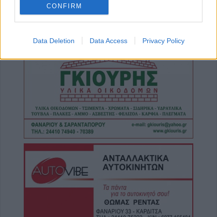
CONFIRM
Τροχαίο στην Αγιά: Μοτοσικλέτα
συγκρούστηκε με νταλίκα – Στο νοσοκομείο
ο οδηγός
Data Deletion
Data Access
Privacy Policy
6 Αυγούστου 2026, 19:15
Άνω Λιόσια: Συνελήφθησαν δύο άνδρες για
τον θάνατο 72χρονου που βρέθηκε σε
αυτοκίνητο
6 Αυγούστου 2026, 17:50
Την Παρασκευή 7 Αυγούστου η κηδεία του
Αθανάσιου Ταξιάρχη
6 Αυγούστου 2026, 17:46
Πυρκαγιά σε γεωργική έκταση στην Κρήνη
Φαρσάλων – Μεγάλη κινητοποίηση της
Πυροσβεστικής (+Βίντεο)
6 Αυγούστου 2026, 17:36
Δημόσιες Σ.Α.Ε.Κ.: 860 τμήματα και 95
ειδικότητες για το 2026-2027