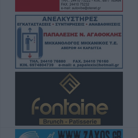
6 Αυγούστου 2026, 17:21
Την Παρασκευή (7/8) η δεύτερη καταβολή
του βοηθήματος του ΛΑΕ-ΟΠΕΚΑ
6 Αυγούστου 2026, 16:31
Νεκρός 75χρονος σε αγροτική περιοχή του
Δομενίκου – Πιθανό παθολογικό αίτιο
6 Αυγούστου 2026, 16:27
Απολογισμός ΕΛ.ΑΣ. Θεσσαλίας: 574
συλλήψεις και δεκάδες εξιχνιάσεις τον Ιούλιο
6 Αυγούστου 2026, 16:09
ΥΠΑΑΤ: 38,1 εκατ. ευρώ για την ενίσχυση
κτηνοτρόφων που επλήγησαν από
ζωονόσους
6 Αυγούστου 2026, 15:26
Προγραμματισμένες διακοπές
ηλεκτροδότησης την Παρασκευή (7/8) σε
Ιτέα, Άγιο Γεώργιο, Γεώργιο Καραϊσκάκη,