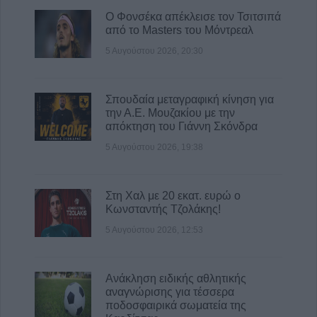
Ανακοινώθηκε επίσημα ο Δημήτρης
Ο Φονσέκα απέκλεισε τον Τσιτσιπά
Γιαννούλης στον ΠΑΟΚ
από το Masters του Μόντρεαλ
6 Αυγούστου 2026, 13:45
5 Αυγούστου 2026, 20:30
Σπουδαία μεταγραφική κίνηση για
την Α.Ε. Μουζακίου με την
απόκτηση του Γιάννη Σκόνδρα
5 Αυγούστου 2026, 19:38
Στη Χαλ με 20 εκατ. ευρώ ο
Κωνσταντής Τζολάκης!
5 Αυγούστου 2026, 12:53
Ανάκληση ειδικής αθλητικής
αναγνώρισης για τέσσερα
ποδοσφαιρικά σωματεία της