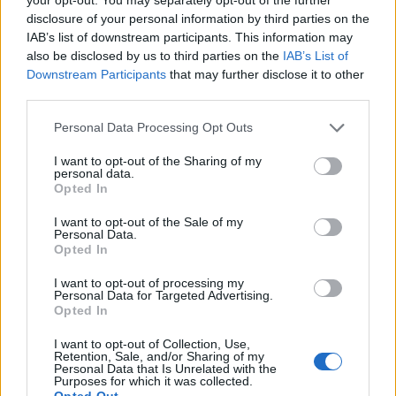
ΤΕΛΕΥΤΑΙΑ ΝΕΑ
disclosure of your personal information by third parties on the
IAB’s list of downstream participants. This information may
Την Κυριακή 9 Αυγούστου το ετήσιο
also be disclosed by us to third parties on the
IAB’s List of
μνημόσυνο της Αγορής Κλήμου
Downstream Participants
that may further disclose it to other
third parties.
6 Αυγούστου 2026, 07:42
“Calimera” με “spitiko” και συνταγές όπως
Personal Data Processing Opt Outs
παλιά…
I want to opt-out of the Sharing of my
5 Αυγούστου 2026, 23:58
personal data.
Opted In
Στη Σόφια θα ψάξει την πρόκριση ο
Παναθηναϊκός
I want to opt-out of the Sale of my
Personal Data.
5 Αυγούστου 2026, 23:33
Opted In
Σύγκρουση μηχανής με αυτοκίνητο στη
I want to opt-out of processing my
Λάρισα – Στο νοσοκομείο ο οδηγός του
Personal Data for Targeted Advertising.
δικύκλου
Opted In
5 Αυγούστου 2026, 22:45
I want to opt-out of Collection, Use,
Κεραυνός χτύπησε γήπεδο στην Ταϊλάνδη –
Retention, Sale, and/or Sharing of my
Personal Data that Is Unrelated with the
Νεκρός 24χρονος ποδοσφαιριστής
Purposes for which it was collected.
Opted Out