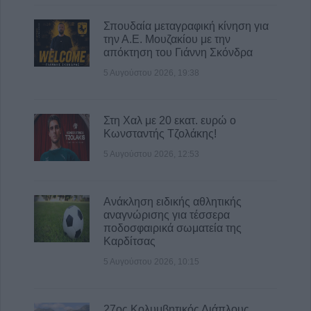
προσωπικού
Σπουδαία μεταγραφική κίνηση για
5 Αυγούστου 2026, 16:02
την Α.Ε. Μουζακίου με την
Ε.Φ.Ε.Τ.: Ανάκληση μη ασφαλών τροφίμων
απόκτηση του Γιάννη Σκόνδρα
τύπου καραμελών ζελέ και συναφών
5 Αυγούστου 2026, 19:38
γλυκισμάτων
5 Αυγούστου 2026, 15:48
Στη Χαλ με 20 εκατ. ευρώ ο
Κωνσταντής Τζολάκης!
5 Αυγούστου 2026, 12:53
Ανάκληση ειδικής αθλητικής
αναγνώρισης για τέσσερα
ποδοσφαιρικά σωματεία της
Καρδίτσας
5 Αυγούστου 2026, 10:15
27ος Κολυμβητικός Διάπλους