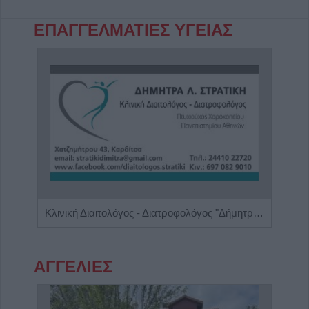
ΕΠΑΓΓΕΛΜΑΤΙΕΣ ΥΓΕΙΑΣ
Ειδικός Γαστρεντερολόγος - Ηπατολόγος "Γεώργιος Μάνθος"
Κλινική Διαιτολόγος - Διατροφολόγος "Δήμητρα Λ. Στρατίκη"
Ψυχο
ΑΓΓΕΛΙΕΣ