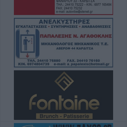
Masters του Μόντρεαλ
5 Αυγούστου 2026, 20:30
Το Σάββατο 8 Αυγούστου το 40ήμερο
μνημόσυνο της Κωνσταντίας Γεωρ.
Γιαννουσά - Τσιούκα
5 Αυγούστου 2026, 20:25
Το Σάββατο 8 Αυγούστου το 40ήμερο
μνημόσυνο του Δημήτριου Παππά
5 Αυγούστου 2026, 20:15
Η Ε.Ο.Α.Σ.Κ. καταδικάζει τη σύλληψη του
προέδρου του Εργατικού Κέντρου Λάρισας
5 Αυγούστου 2026, 19:42
Σπουδαία μεταγραφική κίνηση για την Α.Ε.
Μουζακίου με την απόκτηση του Γιάννη
Σκόνδρα
5 Αυγούστου 2026, 19:38
Τρεις συλλήψεις για εμπρησμούς από