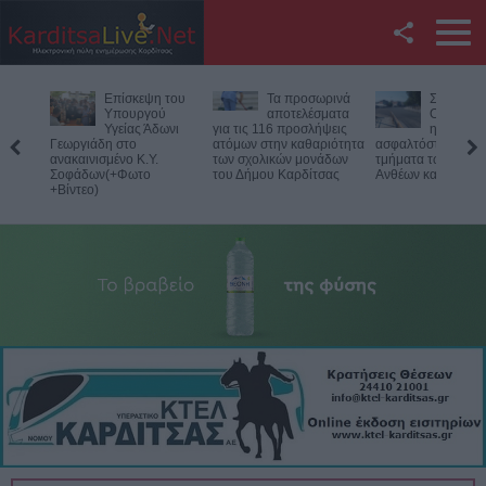
Facebook
Επίσκεψη του
Τα προσωρινά
Σοφάδες:
Twitter
Υπουργού
αποτελέσματα
Ολοκληρ
Υγείας Άδωνι
για τις 116 προσλήψεις
η
Γεωργιάδη στο
ατόμων στην καθαριότητα
ασφαλτόστρωση σ
YouTube
ανακαινισμένο Κ.Y.
των σχολικών μονάδων
τμήματα των οδών
Σοφάδων(+Φωτο
του Δήμου Καρδίτσας
Ανθέων και Κολοκ
+Βίντεο)
Αναζήτηση
RSS
Επικοινωνία με το
KarditsaLive.Net