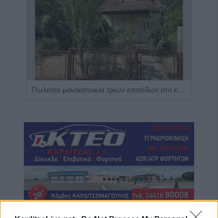
Η Αποκατάσταση Α.Ε. αναζητά για εργασία Νοσηλευτές και Βοηθούς Νοσηλευτές
Πωλείται μονοκατοικία τριών επιπέδων στο καταπράσινο Πευκόφυτο Καρδίτσας