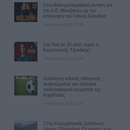
Σπουδαία μεταγραφική κίνηση για
Επίσκεψη του Υπουργού Υγείας Άδωνι
την Α.Ε. Μουζακίου με την
Γεωργιάδη στο ανακαινισμένο Κ.Y.
απόκτηση του Γιάννη Σκόνδρα
Σοφάδων(+Φωτο +Βίντεο)
5 Αυγούστου 2026, 19:38
5 Αυγούστου 2026, 16:58
Στη Χαλ με 20 εκατ. ευρώ ο
Κωνσταντής Τζολάκης!
5 Αυγούστου 2026, 12:53
Ανάκληση ειδικής αθλητικής
αναγνώρισης για τέσσερα
ποδοσφαιρικά σωματεία της
Καρδίτσας
5 Αυγούστου 2026, 10:15
27ος Κολυμβητικός Διάπλους
Λίμνης Πλαστήρα: Οι νικητές των