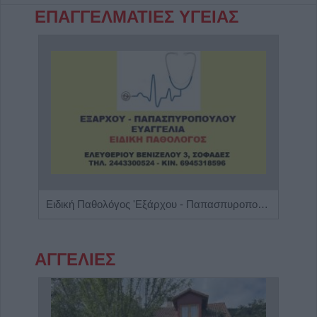
ΕΠΑΓΓΕΛΜΑΤΙΕΣ ΥΓΕΙΑΣ
Ψυχολόγος - Ψυχοθεραπεύτρια 'Στάμου Ειρήνη'
Ειδική Παθολόγος 'Εξάρχου - Παπασπυροπούλου Ευαγγελία'
Ειδι
ΑΓΓΕΛΙΕΣ