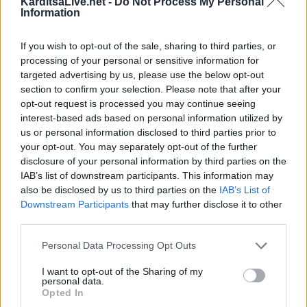
ΤΕΛΕΥΤΑΙΑ ΝΕΑ
KarditsaLive.net -
Do Not Process My Personal
Information
Ιός Δυτικού Νείλου: 23 νέα εγχώρια
κρούσματα και 2 θάνατοι την τελευταία
If you wish to opt-out of the sale, sharing to third parties, or
εβδομάδα
processing of your personal or sensitive information for
targeted advertising by us, please use the below opt-out
6 Αυγούστου 2026, 08:52
section to confirm your selection. Please note that after your
Διακοπές ρεύματος στην Άρτα και σε τμήμα
opt-out request is processed you may continue seeing
του Δήμου Αργιθέας: Έκρηξη και φωτιά σε
interest-based ads based on personal information utilized by
μετασχηματιστή (+Βίντεο)
us or personal information disclosed to third parties prior to
your opt-out. You may separately opt-out of the further
6 Αυγούστου 2026, 08:16
disclosure of your personal information by third parties on the
Την Κυριακή 9 Αυγούστου το ετήσιο
IAB’s list of downstream participants. This information may
μνημόσυνο της Αγορής Κλήμου
also be disclosed by us to third parties on the
IAB’s List of
6 Αυγούστου 2026, 07:42
Downstream Participants
that may further disclose it to other
third parties.
“Calimera” με “spitiko” και συνταγές όπως
παλιά…
Personal Data Processing Opt Outs
5 Αυγούστου 2026, 23:58
I want to opt-out of the Sharing of my
Στη Σόφια θα ψάξει την πρόκριση ο
personal data.
Παναθηναϊκός
Opted In