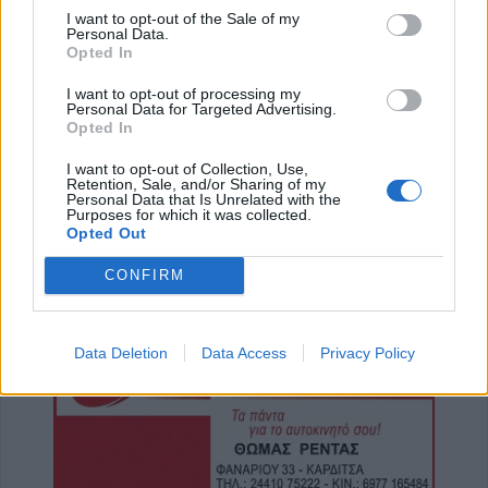
5 Αυγούστου 2026, 23:33
I want to opt-out of the Sale of my
Personal Data.
Σύγκρουση μηχανής με αυτοκίνητο στη
Opted In
Λάρισα – Στο νοσοκομείο ο οδηγός του
δικύκλου
I want to opt-out of processing my
Personal Data for Targeted Advertising.
5 Αυγούστου 2026, 22:45
Opted In
Κεραυνός χτύπησε γήπεδο στην Ταϊλάνδη –
I want to opt-out of Collection, Use,
Νεκρός 24χρονος ποδοσφαιριστής
Retention, Sale, and/or Sharing of my
Personal Data that Is Unrelated with the
5 Αυγούστου 2026, 22:35
Purposes for which it was collected.
Opted Out
Εγκρίθηκε η προγραμματική σύμβαση για
την εκπόνηση της μελέτης ανακατασκευής
CONFIRM
της ιστορικής Γέφυρας Κοράκου
5 Αυγούστου 2026, 20:54
Κάηκε ολοσχερώς αυτοκίνητο στην περιοχή
Data Deletion
Data Access
Privacy Policy
του Μορφοβουνίου
5 Αυγούστου 2026, 20:50
Το Σάββατο 8 Αυγούστου το 40ήμερο
μνημόσυνο του Κωνσταντίνου