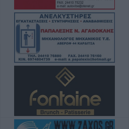
Αναγνωστόπουλου
5 Αυγούστου 2026, 20:49
Εκδήλωση μνήμης για Χιροσίμα -
Ναγκασάκι και αντιιμπεριαλιστική
παρέμβαση από την Επιτροπή Ειρήνης
Καρδίτσας (+Φωτο +Βίντεο)
5 Αυγούστου 2026, 20:42
Ο Φονσέκα απέκλεισε τον Τσιτσιπά από το
Masters του Μόντρεαλ
5 Αυγούστου 2026, 20:30
Το Σάββατο 8 Αυγούστου το 40ήμερο
μνημόσυνο της Κωνσταντίας Γεωρ.
Γιαννουσά - Τσιούκα
5 Αυγούστου 2026, 20:25
Το Σάββατο 8 Αυγούστου το 40ήμερο
μνημόσυνο του Δημήτριου Παππά
5 Αυγούστου 2026, 20:15