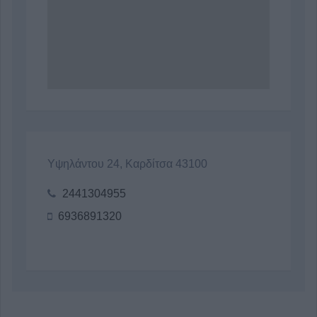
Υψηλάντου 24, Καρδίτσα 43100
2441304955
6936891320