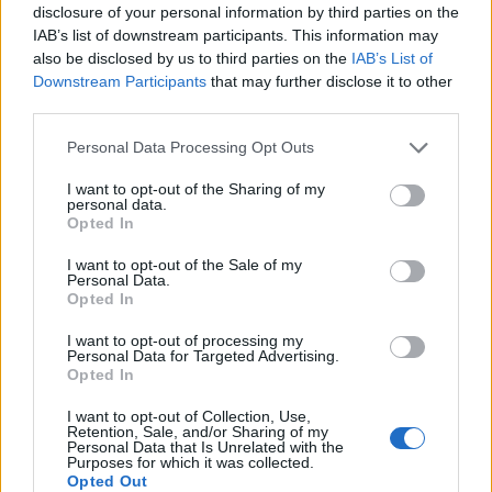
ΤΕΛΕΥΤΑΙΑ ΝΕΑ
disclosure of your personal information by third parties on the
IAB’s list of downstream participants. This information may
“Calimera” με “spitiko” και συνταγές όπως
also be disclosed by us to third parties on the
IAB’s List of
παλιά…
Downstream Participants
that may further disclose it to other
5 Αυγούστου 2026, 23:58
third parties.
Στη Σόφια θα ψάξει την πρόκριση ο
Personal Data Processing Opt Outs
Παναθηναϊκός
5 Αυγούστου 2026, 23:33
I want to opt-out of the Sharing of my
personal data.
Σύγκρουση μηχανής με αυτοκίνητο στη
Opted In
Λάρισα – Στο νοσοκομείο ο οδηγός του
δικύκλου
I want to opt-out of the Sale of my
Personal Data.
5 Αυγούστου 2026, 22:45
Opted In
Κεραυνός χτύπησε γήπεδο στην Ταϊλάνδη –
I want to opt-out of processing my
Νεκρός 24χρονος ποδοσφαιριστής
Personal Data for Targeted Advertising.
Opted In
5 Αυγούστου 2026, 22:35
I want to opt-out of Collection, Use,
Εγκρίθηκε η προγραμματική σύμβαση για
Retention, Sale, and/or Sharing of my
την εκπόνηση της μελέτης ανακατασκευής
Personal Data that Is Unrelated with the
Purposes for which it was collected.
της ιστορικής Γέφυρας Κοράκου
Opted Out