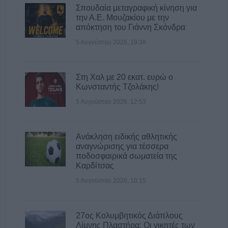
γλυκισμάτων
Σπουδαία μεταγραφική κίνηση για
την Α.Ε. Μουζακίου με την
5 Αυγούστου 2026, 15:48
απόκτηση του Γιάννη Σκόνδρα
Τάσος Τσιαπλές: Μεγάλες οι ευθύνες
5 Αυγούστου 2026, 19:38
κυβέρνησης και περιφέρειας Θεσσαλίας, για
την επανεμφάνιση της ευλογιάς
5 Αυγούστου 2026, 15:40
Στη Χαλ με 20 εκατ. ευρώ ο
Κωνσταντής Τζολάκης!
5 Αυγούστου 2026, 12:53
Ανάκληση ειδικής αθλητικής
αναγνώρισης για τέσσερα
ποδοσφαιρικά σωματεία της
Καρδίτσας
5 Αυγούστου 2026, 10:15
27ος Κολυμβητικός Διάπλους
Λίμνης Πλαστήρα: Οι νικητές των