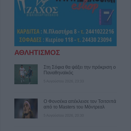
περιοχών που επλήγησαν από τις
πυρκαγιές
5 Αυγούστου 2026, 18:23
Μικροσκοπικές δίνες ανακαλύφθηκαν για
πρώτη φορά στην επιφάνεια του Ήλιου
5 Αυγούστου 2026, 18:15
ΑΘΛΗΤΙΣΜΟΣ
Επίσκεψη του Υπουργού Υγείας Άδωνι
Γεωργιάδη στο ανακαινισμένο Κ.Y.
Σοφάδων(+Φωτο +Βίντεο)
Στη Σόφια θα ψάξει την πρόκριση ο
Παναθηναϊκός
5 Αυγούστου 2026, 16:58
5 Αυγούστου 2026, 23:33
Επιτροπή Ανταγωνισμού: Αναρτήθηκαν τα
οριστικά αποτελέσματα της προκήρυξης για
51 θέσεις ειδικού επιστημονικού
Ο Φονσέκα απέκλεισε τον Τσιτσιπά
προσωπικού
από το Masters του Μόντρεαλ
5 Αυγούστου 2026, 16:02
5 Αυγούστου 2026, 20:30
Ε.Φ.Ε.Τ.: Ανάκληση μη ασφαλών τροφίμων
τύπου καραμελών ζελέ και συναφών