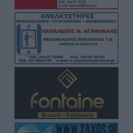
Γιαννουσά - Τσιούκα
5 Αυγούστου 2026, 20:25
Το Σάββατο 8 Αυγούστου το 40ήμερο
μνημόσυνο του Δημήτριου Παππά
5 Αυγούστου 2026, 20:15
Η Ε.Ο.Α.Σ.Κ. καταδικάζει τη σύλληψη του
προέδρου του Εργατικού Κέντρου Λάρισας
5 Αυγούστου 2026, 19:42
Σπουδαία μεταγραφική κίνηση για την Α.Ε.
Μουζακίου με την απόκτηση του Γιάννη
Σκόνδρα
5 Αυγούστου 2026, 19:38
Τρεις συλλήψεις για εμπρησμούς από
αμέλεια σε Τρίκαλα, Αττική και Πρέβεζα
5 Αυγούστου 2026, 19:24
Άμεση κρατική αρωγή και στήριξη των
πληγέντων - Το σχέδιο αποκατάστασης των