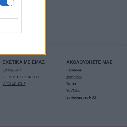
ρός 24χρονος
ογραμματική
 εκπόνηση της
σκευής της
ρας Κοράκου
ς αυτοκίνητο
ΣΧΕΤΙΚΑ ΜΕ ΕΜΑΣ
ΑΚΟΛΟΥΘΗΣΤΕ ΜΑΣ
ου Μορφοβουνίου
Επικοινωνία
Facebook
Γ.Ε.ΜΗ.: 129895403000
Instagram
υγούστου το
ΟΡΟΙ ΧΡΗΣΗΣ
Twitter
υνο του
YouTube
Αναγνωστόπουλου
Συνδρομή στο RSS
ς για Χιροσίμα -
τιιμπεριαλιστική
την Επιτροπή