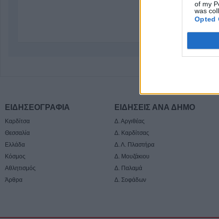
of my P
was col
Opted 
ΕΙΔΗΣΕΟΓΡΑΦΙΑ
ΕΙΔΗΣΕΙΣ ΑΝΑ ΔΗΜΟ
Καρδίτσα
Δ. Αργιθέας
Θεσσαλία
Δ. Καρδίτσας
Ελλάδα
Δ. Λ. Πλαστήρα
Κόσμος
Δ. Μουζάκιου
Αθλητισμός
Δ. Παλαμά
Άρθρα
Δ. Σοφάδων