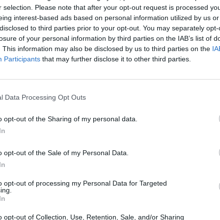
r selection. Please note that after your opt-out request is processed y
6 Αυγούστου 2026, 08:16
Κοινοποίηση
eing interest-based ads based on personal information utilized by us or
Την Κυριακή 9 Α
disclosed to third parties prior to your opt-out. You may separately opt-
ετήσιο μνημόσυ
losure of your personal information by third parties on the IAB’s list of
Κλήμου
. This information may also be disclosed by us to third parties on the
IA
Participants
that may further disclose it to other third parties.
6 Αυγούστου 2026, 07:42
“Calimera” με “sp
συνταγές όπως
l Data Processing Opt Outs
5 Αυγούστου 2026, 23:58
Στη Σόφια θα ψά
o opt-out of the Sharing of my personal data.
ο Παναθηναϊκός
In
5 Αυγούστου 2026, 23:33
Σύγκρουση μηχα
o opt-out of the Sale of my Personal Data.
αυτοκίνητο στη 
In
νοσοκομείο ο οδ
to opt-out of processing my Personal Data for Targeted
δικύκλου
ing.
In
5 Αυγούστου 2026, 22:45
Κεραυνός χτύπη
o opt-out of Collection, Use, Retention, Sale, and/or Sharing