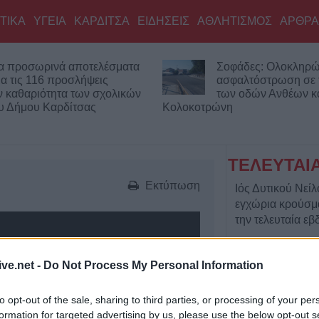
ΤΙΚΑ
ΥΓΕΙΑ
ΚΑΡΔΙΤΣΑ
ΕΙΔΗΣΕΙΣ
ΑΘΛΗΤΙΣΜΟΣ
ΑΡΘΡΑ
α προσωρινά αποτελέσματα
Σοφάδες: Ολοκληρώ
ια τις 116 προσλήψεις
ασφαλτόστρωση σε 
ν καθαριότητα των σχολικών
των οδών Ανθέων κ
υ Δήμου Καρδίτσας
Κολοκοτρώνη
ΤΕΛΕΥΤΑΙ
Εκτύπωση
Ιός Δυτικού Νείλ
εγχώρια κρούσμα
την τελευταία ε
6 Αυγούστου 2026, 08:52
Διακοπές ρεύματ
ive.net -
Do Not Process My Personal Information
σε τμήμα του Δή
Έκρηξη και φωτι
to opt-out of the sale, sharing to third parties, or processing of your per
μετασχηματιστή 
formation for targeted advertising by us, please use the below opt-out s
Προβολές: