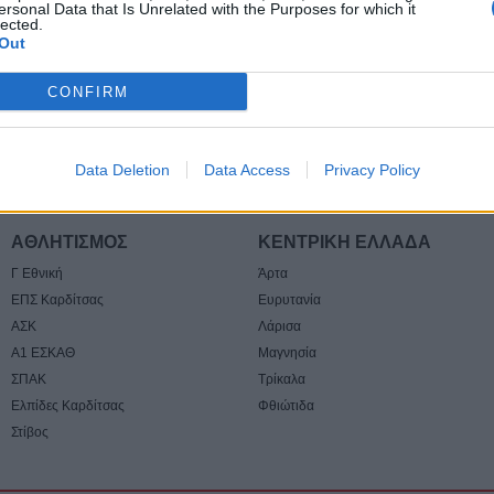
ersonal Data that Is Unrelated with the Purposes for which it
Ταϊλάνδη – Νεκ
lected.
ποδοσφαιριστής
Out
5 Αυγούστου 2026, 22:35
CONFIRM
Εγκρίθηκε η πρ
σύμβαση για την
μελέτης ανακατα
Data Deletion
Data Access
Privacy Policy
ιστορικής Γέφυ
5 Αυγούστου 2026, 20:54
Κάηκε ολοσχερώ
ΑΘΛΗΤΙΣΜΟΣ
ΚΕΝΤΡΙΚΗ ΕΛΛΑΔΑ
στην περιοχή τ
Γ Εθνική
Άρτα
5 Αυγούστου 2026, 20:50
ΕΠΣ Καρδίτσας
Ευρυτανία
Το Σάββατο 8 Α
ΑΣΚ
Λάρισα
40ήμερο μνημόσ
Α1 ΕΣΚΑΘ
Μαγνησία
Κωνσταντίνου 
ΣΠΑΚ
Τρίκαλα
Ελπίδες Καρδίτσας
Φθιώτιδα
5 Αυγούστου 2026, 20:49
Στίβος
Εκδήλωση μνήμη
Ναγκασάκι και αν
παρέμβαση από 