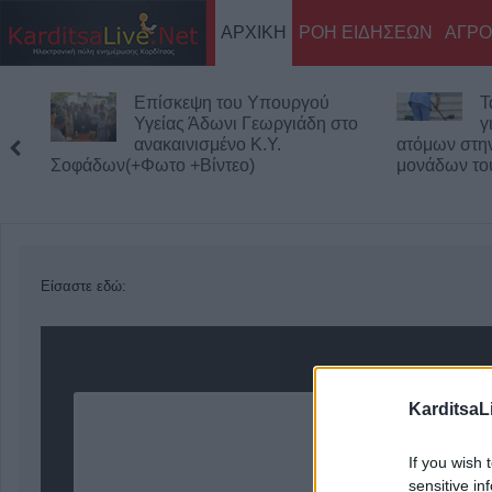
ΑΡΧΙΚΗ
ΡΟΗ ΕΙΔΗΣΕΩΝ
ΑΓΡΟ
Επίσκεψη του Υπουργού
Τ
Υγείας Άδωνι Γεωργιάδη στο
γ
ανακαινισμένο Κ.Y.
ατόμων στη
Σοφάδων(+Φωτο +Βίντεο)
μονάδων το
Είσαστε εδώ:
KarditsaL
If you wish 
sensitive in