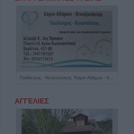
Ειδικός Γαστρεντερολόγος - Ηπατολόγος "Γεώργιος Μάνθος"
Παιδίατρος - Νεογνολόγος "Κάριν Αδάμου - Kraaijenbrink"
ΑΓΓΕΛΙΕΣ