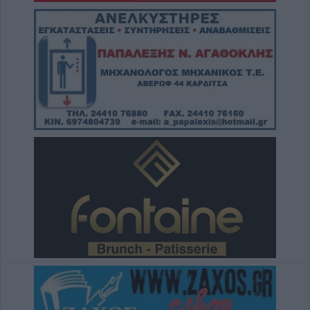
7 Αυγούστου 2026, 12:29
Μουσική βραδιά 80's και 90's στον Άγιο
Βησσάριο Σοφάδων
7 Αυγούστου 2026, 11:57
Συλλήψεις στην Καρδίτσα για ρευματοκλοπή
και παραβάσεις του ΚΟΚ
7 Αυγούστου 2026, 11:48
Προφυλακίστηκαν τρεις κατηγορούμενοι για
την μεγάλη πυρκαγιά στη Βοιωτία - Από
δίκτυο μεταφοράς ρεύματος από αιολικό
πάρκο η έναρξη της πυρκαγιάς
7 Αυγούστου 2026, 11:42
Κράτησε Οκόρο και για τη νέα σεζόν ο ΑΣΚ
7 Αυγούστου 2026, 11:35
Εργατικό Κέντρο Καρδίτσας: "Κάτω τα χέρια
από τον πρόεδρο του Εργατικού Κέντρου
Λάρισας"