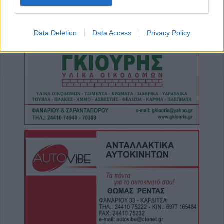
7 Αυγούστου 2026, 13:59
Το Σάββατο 8 Αυγούστου η κηδεία της Βάιας
Data Deletion
Data Access
Privacy Policy
Χασομέρη
7 Αυγούστου 2026, 13:14
Στο 3,4% ο πληθωρισμός τον Ιούλιο του
2026 σύμφωνα με την ΕΛΣΤΑΤ
7 Αυγούστου 2026, 13:03
Μαγνησία: Χωρίς τις αισθήσεις της
ανασύρθηκε 70χρονη στην Άφησσο
7 Αυγούστου 2026, 13:00
Συνελήφθη 31χρονος στη Γερμανία που
εκκρεμούσε Ευρωπαϊκό ένταλμα σύλληψης
για ανθρωποκτονίες στην Ελλάδα
7 Αυγούστου 2026, 12:50
Φ. Αλεξάκος: "Αδιαφάνεια και
δημοσιονομικός χώρος - Προτάσεις
διαφάνειας και εξοικονόμησης πόρων"