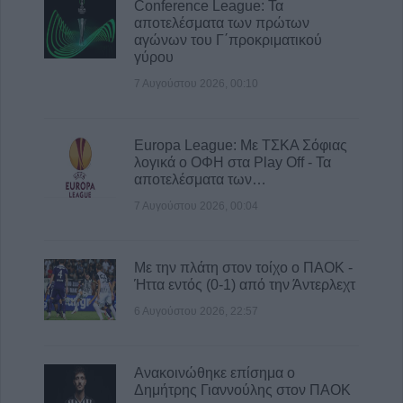
1ης Οκτωβρίου 2026
Conference League: Τα
αποτελέσματα των πρώτων
7 Αυγούστου 2026, 10:42
αγώνων του Γ΄προκριματικού
Ταϊλάνδη: Έφηβος σκότωσε παππού και
γύρου
γιαγιά και εν συνεχεία 5 άτομα στο σχολείο
7 Αυγούστου 2026, 00:10
του
7 Αυγούστου 2026, 10:37
Europa League: Με ΤΣΚΑ Σόφιας
λογικά ο ΟΦΗ στα Play Off - Τα
αποτελέσματα των…
7 Αυγούστου 2026, 00:04
Με την πλάτη στον τοίχο ο ΠΑΟΚ -
Ήττα εντός (0-1) από την Άντερλεχτ
6 Αυγούστου 2026, 22:57
Ανακοινώθηκε επίσημα ο
Δημήτρης Γιαννούλης στον ΠΑΟΚ