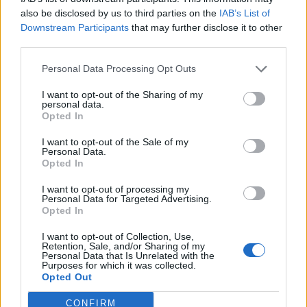
Στο ΠΠΑ Θεσσαλίας η προμήθεια και
also be disclosed by us to third parties on the
IAB’s List of
τοποθέτηση νέας κερκίδας στο γήπεδο
Downstream Participants
that may further disclose it to other
Μασχολουρίου
third parties.
7 Αυγούστου 2026, 14:46
Personal Data Processing Opt Outs
Απορρίφθηκαν από τον εισαγγελέα του
Αρείου Πάγου οι αιτήσεις για την ανάσυρση
I want to opt-out of the Sharing of my
personal data.
από το αρχείο της υπόθεσης των
Opted In
τηλεφωνικών υποκλοπών
7 Αυγούστου 2026, 14:26
I want to opt-out of the Sale of my
Personal Data.
Επιχορηγήσεις 15.000 ευρώ από το Υπ.
Opted In
Πολιτισμού για δύο πολιτιστικά φεστιβάλ
I want to opt-out of processing my
που πραγματοποιούνται στο ν. Καρδίτσας
Personal Data for Targeted Advertising.
Opted In
7 Αυγούστου 2026, 14:18
Συνεδριάζει την Τρίτη 11 Αυγούστου το
I want to opt-out of Collection, Use,
Δημοτικό Συμβούλιο Λίμνης Πλαστήρα
Retention, Sale, and/or Sharing of my
Personal Data that Is Unrelated with the
Purposes for which it was collected.
7 Αυγούστου 2026, 14:05
Opted Out
Την Κυριακή 9 Αυγούστου το 40ήμερο
μνημόσυνο του Βάιου Κουκουνή
CONFIRM