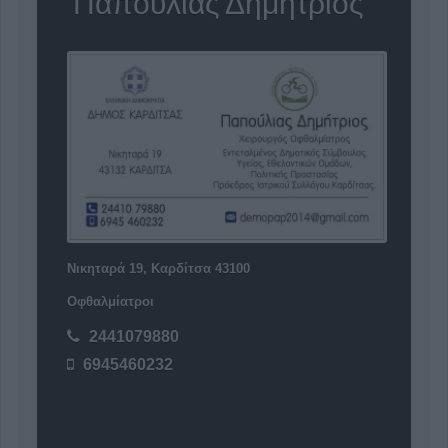
'Παπούλιας Δημήτριος'
Νικηταρά 19, Καρδίτσα 43100
Οφθαλμίατροι
2441079880
6945460232