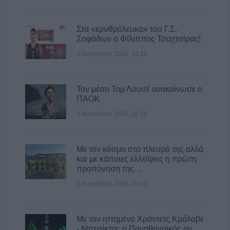
Δημαρχείο Καρδίτσας
4 Αυγούστου 2026, 15:31
Στα «ερυθρόλευκα» του Γ.Σ.
Εγκρίθηκε η δημοπράτηση του έργου
Σοφάδων ο Φίλιππος Τσαχτσίρας!
εκσυγχρονισμού των αρδευτικών
γεωτρήσεων του ΤΟΕΒ Σελλάνων με
4 Αυγούστου 2026, 13:10
προϋπολογισμό 27,46 εκατ. ευρώ
4 Αυγούστου 2026, 14:59
Τον μέσο Τομ Λουσέ ανακοίνωσε ο
ΠΑΟΚ
3 Αυγούστου 2026, 22:28
Με τον κόσμο στο πλευρό της αλλά
και με κάποιες ελλείψεις η πρώτη
προπόνηση της…
3 Αυγούστου 2026, 20:42
Με τον ηττημένο Χράντετς Κράλοβε
- Μπεσίκτας ο Παναθηναϊκός αν