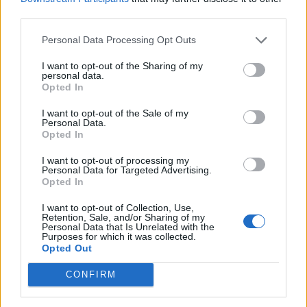
4 Αυγούστου 2026, 23:32
third parties.
Με το δεξί στο τουρνουά Masters 1000 του
Personal Data Processing Opt Outs
Μόντρεαλ ο Στ. Τσιτσιπάς
4 Αυγούστου 2026, 23:24
I want to opt-out of the Sharing of my
personal data.
Νέα απόφαση για επιχορηγήσεις πληγέντων
Opted In
στην Π.Ε. Καρδίτσας από τις πλημμύρες του
I want to opt-out of the Sale of my
Σεπτεμβρίου 2023
Personal Data.
Opted In
4 Αυγούστου 2026, 23:05
Κόλλησε στο μηδέν ο Ολυμπιακός με τη
I want to opt-out of processing my
Ναϊμέγκεν
Personal Data for Targeted Advertising.
Opted In
4 Αυγούστου 2026, 22:55
I want to opt-out of Collection, Use,
Πριν τις 15 Αυγούστου αναμένεται η
Retention, Sale, and/or Sharing of my
υπογραφή της σύμβασης για την
Personal Data that Is Unrelated with the
Purposes for which it was collected.
παράκαμψη της Συκεώνας - Προχώρησε ένα
Opted Out
στάδιο το "Δέλτα" - Σταυρός
CONFIRM
4 Αυγούστου 2026, 21:57
Μυστράς: 55χρονος διατηρούσε τη σορό του