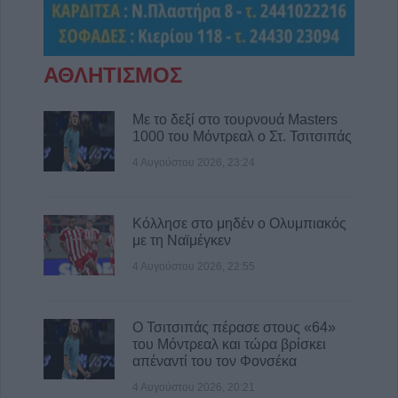
επικινδύνως ετοιμόρροπων κτιρίων στον
Δήμο Μουζακίου
4 Αυγούστου 2026, 16:41
ΑΘΛΗΤΙΣΜΟΣ
Υπ. Παιδείας: 5-10 Αυγούστου οι αιτήσεις
εκπαιδευτικών για μόνιμο διορισμό στην
Με το δεξί στο τουρνουά Masters
Πρωτοβάθμια και Δευτεροβάθμια
1000 του Μόντρεαλ ο Στ. Τσιτσιπάς
Εκπαίδευση
4 Αυγούστου 2026, 23:24
4 Αυγούστου 2026, 16:23
Σέρρες: Δολοφονία ο θάνατος 68χρονου
άνδρα
Κόλλησε στο μηδέν ο Ολυμπιακός
με τη Ναϊμέγκεν
4 Αυγούστου 2026, 16:18
4 Αυγούστου 2026, 22:55
Σε λειτουργία η πλατφόρμα myAGRO για τη
νέα Ενιαία Αίτηση Ενίσχυσης 2026
4 Αυγούστου 2026, 16:02
Ο Τσιτσιπάς πέρασε στους «64»
Προγραμματισμένες διακοπές
του Μόντρεαλ και τώρα βρίσκει
ηλεκτροδότησης την Τετάρτη (5/8) σε
απέναντί του τον Φονσέκα
Ματαράγκα, Φίλια και ολιγόλεπτες κοντά στο
4 Αυγούστου 2026, 20:21