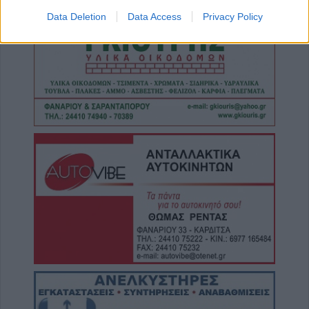
πατέρα του σε καταψύκτη επί 2,5 χρόνια
Data Deletion
Data Access
Privacy Policy
4 Αυγούστου 2026, 20:53
Δημήτριος Καραμαγκιόλας: Δύο μέτρα και
δύο σταθμά εφαρμόζει ο Δήμαρχος
Καρδίτσας κ. Τσιάκος Βασίλειος, στην
κατανομή των πολιτιστικών εκδηλώσεων
4 Αυγούστου 2026, 20:34
Ο Τσιτσιπάς πέρασε στους «64» του
Μόντρεαλ και τώρα βρίσκει απέναντί του τον
Φονσέκα
4 Αυγούστου 2026, 20:21
Τουρισμός για Όλους: Ανοίγει την Τετάρτη 5
Αυγούστου η πλατφόρμα
4 Αυγούστου 2026, 19:52
Συνάντηση της Περιφέρειας Θεσσαλίας με
την διοίκηση του ΕΛΓΑ για τους
χαλαζόπληκτους παραγωγούς της Π.Ε.
Λάρισας