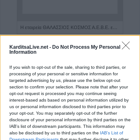
Πωλείται μονοκατοικία τριών επιπέδων στο καταπράσινο Πευκόφυτο Καρδίτσας
Η εταιρεία ΘΑΛΑΣΣΙΟΣ ΚΟΣΜΟΣ Α.Ε.Β.Ε. επιθυμεί να προσλάβει Αποθηκάριο
KarditsaLive.net -
Do Not Process My Personal
Information
If you wish to opt-out of the sale, sharing to third parties, or
processing of your personal or sensitive information for
targeted advertising by us, please use the below opt-out
section to confirm your selection. Please note that after your
opt-out request is processed you may continue seeing
interest-based ads based on personal information utilized by
us or personal information disclosed to third parties prior to
ΤΕΛΕΥΤΑΙΑ ΝΕΑ
your opt-out. You may separately opt-out of the further
disclosure of your personal information by third parties on the
Αρχιτεκτονικές μελέτες “VAIU”: Μια πιο
IAB’s list of downstream participants. This information may
μοντέρνα εκδοχή του χώρου σας, με άνεση,
also be disclosed by us to third parties on the
IAB’s List of
κομψότητα & στυλ!
Downstream Participants
that may further disclose it to other