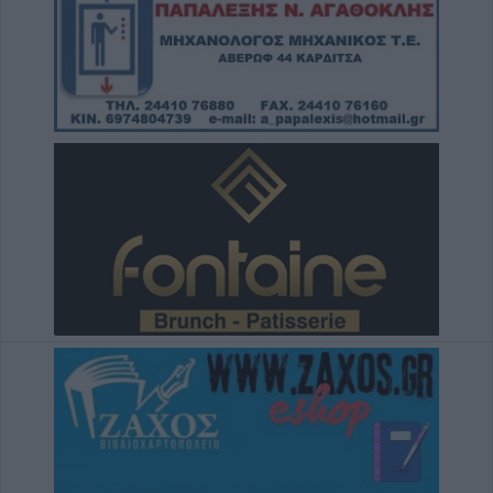
4 Αυγούστου 2026, 19:12
Ψήφισμα της "Πανθεσσαλικής Στέγης" για
τον αδόκητο θάνατο της Ευαγγελίας Τσιώρα
4 Αυγούστου 2026, 18:34
Πρόταση χρηματοδότησης ύψους 440.000
ευρώ για αποκαταστάσεις θα υποβάλει ο
Δήμος Λίμνης Πλαστήρα
4 Αυγούστου 2026, 18:14
Υπεγράφη η απόφαση με την
οριστικοποίηση λειτουργίας των τμημάτων
ΕΠΑΛ & ολιγομελών στη Θεσσαλία για την
σχολική χρονιά 2026-27
4 Αυγούστου 2026, 17:31
Την Τετάρτη 5 Αυγούστου η κηδεία της
Μαρίκας Πατούνη
4 Αυγούστου 2026, 17:17
Υπογράφηκε η σύμβαση για τις κατεδαφίσεις