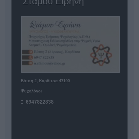
'Στάμου Ειρήνη'
Βότση 2, Καρδίτσα 43100
Ψυχολόγοι
6947822838