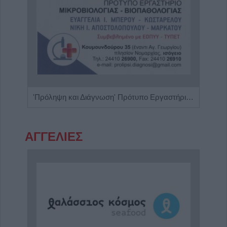
Κέντρο Ειδικών Θεραπειών 'Ο Κύβος του Ρούμπικ'
'Πρόληψη και Διάγνωση' Πρότυπο Εργαστήριο Μικροβιολογίας - Βιοπαθολογίας
ΑΓΓΕΛΙΕΣ