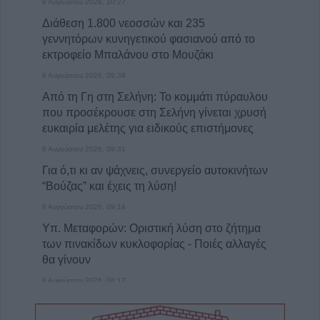
9 Αυγούστου 2026, 10:27
Διάθεση 1.800 νεοσσών και 235
γεννητόρων κυνηγετικού φασιανού από το
εκτροφείο Μπαλάνου στο Μουζάκι
9 Αυγούστου 2026, 09:38
Από τη Γη στη Σελήνη: Το κομμάτι πύραυλου
που προσέκρουσε στη Σελήνη γίνεται χρυσή
ευκαιρία μελέτης για ειδικούς επιστήμονες
9 Αυγούστου 2026, 09:31
Για ό,τι κι αν ψάχνεις, συνεργείο αυτοκινήτων
“Βούζας” και έχεις τη λύση!
9 Αυγούστου 2026, 09:14
Υπ. Μεταφορών: Οριστική λύση στο ζήτημα
των πινακίδων κυκλοφορίας - Ποιές αλλαγές
θα γίνουν
9 Αυγούστου 2026, 08:17
Την Κυριακή 9 Αυγούστου η κηδεία του
Αθανάσιου Λαζαρίδη