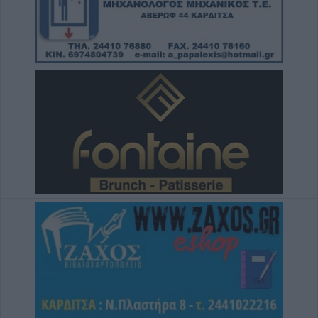
8 Αυγούστου 2026, 19:35
Υπεγράφη η σύμβαση για την «Αναβάθμιση
υποδομών κεντρικής δομής του Μουσείου
Πόλης»
8 Αυγούστου 2026, 19:33
Την Κυριακή 9 Αυγούστου η κηδεία του
Κωνσταντίνου Βογιατζή
8 Αυγούστου 2026, 19:28
Την Δευτέρα 10 Αυγούστου η κηδεία του
Κωνσταντίνου Πλεξίδα
8 Αυγούστου 2026, 19:13
Την Κυριακή 9 Αυγούστου η κηδεία της
Θωμαΐτσας Τσιούκα
8 Αυγούστου 2026, 17:42
Μετώπη: Χωρίς τις αισθήσεις του
ανασύρθηκε από την θάλασσα 43χρονος