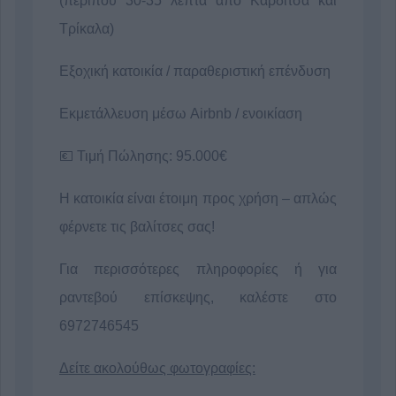
(περίπου 30-35 λεπτά από Καρδίτσα και
Τρίκαλα)
Εξοχική κατοικία / παραθεριστική επένδυση
Εκμετάλλευση μέσω Airbnb / ενοικίαση
💶 Τιμή Πώλησης: 95.000€
Η κατοικία είναι έτοιμη προς χρήση – απλώς
φέρνετε τις βαλίτσες σας!
Για περισσότερες πληροφορίες ή για
ραντεβού επίσκεψης, καλέστε στο
6972746545
Δείτε ακολούθως φωτογραφίες: