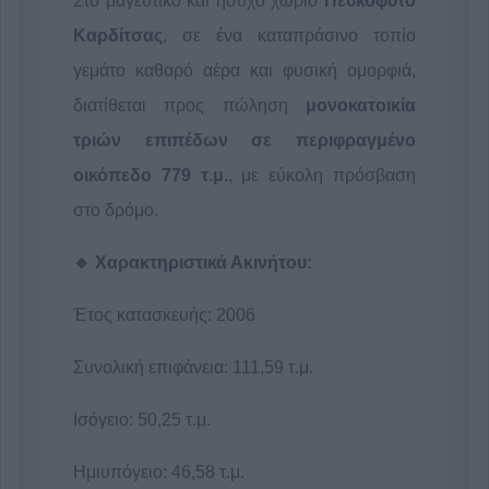
Στο μαγευτικό και ήσυχο χωριό
Πευκόφυτο
Καρδίτσας
, σε ένα καταπράσινο τοπίο
γεμάτο καθαρό αέρα και φυσική ομορφιά,
διατίθεται προς πώληση
μονοκατοικία
τριών επιπέδων σε περιφραγμένο
οικόπεδο 779 τ.μ.
, με εύκολη πρόσβαση
στο δρόμο.
🔹 Χαρακτηριστικά Ακινήτου:
Έτος κατασκευής: 2006
Συνολική επιφάνεια: 111,59 τ.μ.
Ισόγειο: 50,25 τ.μ.
Ημιυπόγειο: 46,58 τ.μ.