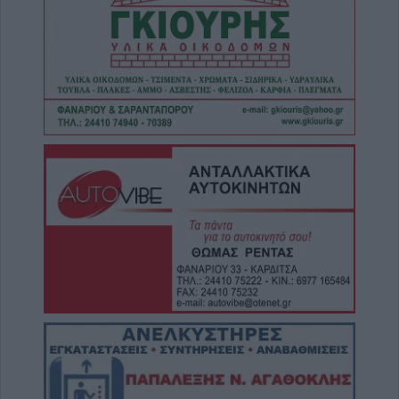
9 Αυγούστου 2026, 08:05
Υψηλός κίνδυνος πυρκαγιάς την Κυριακή
(9/8) σε μεγάλο τμήμα του ν. Καρδίτσας και
της υπόλοιπης Θεσσαλίας
8 Αυγούστου 2026, 22:58
Ανασύρθηκε χωρίς τις αισθήσεις του
ηλικιωμένος από πηγάδι σε οικισμό της
Αλεξανδρούπολης
8 Αυγούστου 2026, 21:54
Χ. Παπαδημήτριου (Πρόεδρος ΔΕΥΑΚ): Στην
παρούσα φάση δεν θα υπάρξουν αυξήσεις
στους λογαριασμούς των καταναλωτών
8 Αυγούστου 2026, 21:15
Σίσκος Α. Βασίλειος: "Οι ηλίθιοι"
8 Αυγούστου 2026, 20:55
Πάρος: Νεκρό 4χρονο παιδί σε πισίνα beach
bar