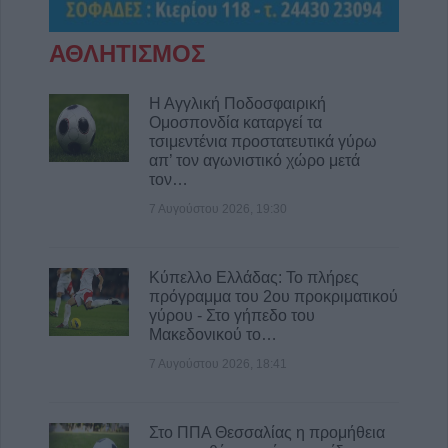
8 Αυγούστου 2026, 17:14
Σε αναζήτηση λύσης για το χρόνιο
ΑΘΛΗΤΙΣΜΟΣ
πρόβλημα των ανεπιτήρητων βοοειδών σε
κοινότητες του Δήμου Παλαμά
Η Αγγλική Ποδοσφαιρική
8 Αυγούστου 2026, 14:49
Ομοσπονδία καταργεί τα
Ακυρώθηκε απόφαση του Περιφερειάρχη
τσιμεντένια προστατευτικά γύρω
απ’ τον αγωνιστικό χώρο μετά
Θεσσαλίας Δημ. Κουρέτα για το θαλάσσιο
τον…
σκι στη λίμνη Σμοκόβου
7 Αυγούστου 2026, 19:30
8 Αυγούστου 2026, 13:44
Συνεδρίαση Επιτροπής Εκτίμησης Κινδύνου
για τους ισχυρούς ανέμους και τις υψηλές
Κύπελλο Ελλάδας: Το πλήρες
θερμοκρασίες
πρόγραμμα του 2ου προκριματικού
γύρου - Στο γήπεδο του
8 Αυγούστου 2026, 13:30
Μακεδονικού το…
Την Κυριακή 9 Αυγούστου η κηδεία του
7 Αυγούστου 2026, 18:41
Αντώνιου Ηλ. Αντωνίου
8 Αυγούστου 2026, 13:02
Στο ΠΠΑ Θεσσαλίας η προμήθεια