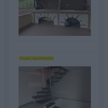
Χώρος ημιυπογείου