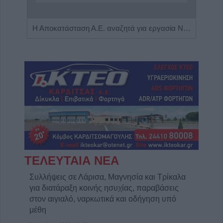
Πωλείται μονοκατοικία τριών επιπέδων στο καταπράσινο Πευκόφυτο Καρδίτσας
Η Αποκατάσταση Α.Ε. αναζητά για εργασία Νοσηλευτές και Βοηθούς Νοσηλευτές
ΤΕΛΕΥΤΑΙΑ ΝΕΑ
Συλλήψεις σε Λάρισα, Μαγνησία και Τρίκαλα
για διατάραξη κοινής ησυχίας, παραβάσεις
στον αιγιαλό, ναρκωτικά και οδήγηση υπό
μέθη