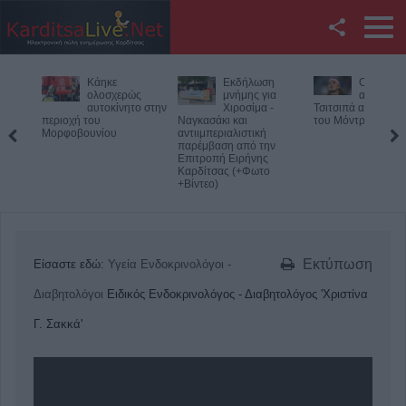
Facebook
Κάηκε
Εκδήλωση
Ο Φονσέ
Twitter
ολοσχερώς
μνήμης για
απέκλεισε
αυτοκίνητο στην
Χιροσίμα -
Τσιτσιπά από το M
περιοχή του
Ναγκασάκι και
του Μόντρεαλ
YouTube
Μορφοβουνίου
αντιιμπεριαλιστική
παρέμβαση από την
Επιτροπή Ειρήνης
Αναζήτηση
Καρδίτσας (+Φωτο
+Βίντεο)
RSS
Επικοινωνία με το
Εκτύπωση
Είσαστε εδώ:
Υγεία
Ενδοκρινολόγοι -
KarditsaLive.Net
Διαβητολόγοι
Ειδικός Ενδοκρινολόγος - Διαβητολόγος 'Χριστίνα
Γ. Σακκά'