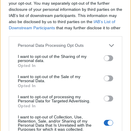
your opt-out. You may separately opt-out of the further
disclosure of your personal information by third parties on the
IAB’s list of downstream participants. This information may
Χαρίτου 11, Καρδίτσα 43100
also be disclosed by us to third parties on the
IAB’s List of
Downstream Participants
that may further disclose it to other
2441070101
third parties.
6988205454
Personal Data Processing Opt Outs
I want to opt-out of the Sharing of my
personal data.
Opted In
I want to opt-out of the Sale of my
Personal Data.
Opted In
ΤΕΛΕΥΤΑΙΑ ΝΕΑ
I want to opt-out of processing my
Άνω Λιόσια: Συνελήφθησαν δύο άνδρες για
Personal Data for Targeted Advertising.
Opted In
τον θάνατο 72χρονου που βρέθηκε σε
αυτοκίνητο
I want to opt-out of Collection, Use,
Retention, Sale, and/or Sharing of my
6 Αυγούστου 2026, 17:50
Personal Data that Is Unrelated with the
Purposes for which it was collected.
Την Παρασκευή 7 Αυγούστου η κηδεία του