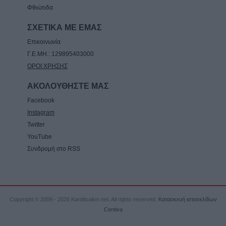
Φθιώτιδα
ΣΧΕΤΙΚΑ ΜΕ ΕΜΑΣ
Επικοινωνία
Γ.Ε.ΜΗ.: 129895403000
ΟΡΟΙ ΧΡΗΣΗΣ
ΑΚΟΛΟΥΘΗΣΤΕ ΜΑΣ
Facebook
Instagram
Twitter
YouTube
Συνδρομή στο RSS
Copyright © 2009 - 2026 Karditsalive.net. All rights reserved.
Κατασκευή ιστοσελίδων
Centiva