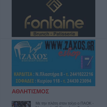
6 Αυγούστου 2026, 16:31
Νεκρός 75χρονος σε αγροτική περιοχή του
Δομενίκου – Πιθανό παθολογικό αίτιο
6 Αυγούστου 2026, 16:27
Απολογισμός ΕΛ.ΑΣ. Θεσσαλίας: 574
συλλήψεις και δεκάδες εξιχνιάσεις τον Ιούλιο
6 Αυγούστου 2026, 16:09
ΥΠΑΑΤ: 38,1 εκατ. ευρώ για την ενίσχυση
κτηνοτρόφων που επλήγησαν από
ζωονόσους
6 Αυγούστου 2026, 15:26
Προγραμματισμένες διακοπές
ηλεκτροδότησης την Παρασκευή (7/8) σε
Ιτέα, Άγιο Γεώργιο, Γεώργιο Καραϊσκάκη,
ΑΘΛΗΤΙΣΜΟΣ
Κρανιά, Καππά, Φύλλο και Αμπελώνα
6 Αυγούστου 2026, 15:00
Με την πλάτη στον τοίχο ο ΠΑΟΚ -
Εντοπίστηκε νέα μεγάλη φυτεία κάνναβης