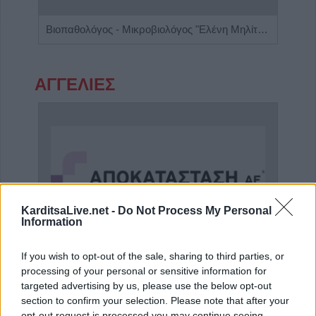
Ψυχίατρος - Ψυχοθεραπευτής 'Αποστολίκας Απόστολος'
Βιοπαθολόγος - Μικροβιολόγος "Ελένη Μηλίτση"
ΑΓΓΕΛΙΕΣ
KarditsaLive.net -
Do Not Process My Personal
Information
If you wish to opt-out of the sale, sharing to third parties, or
processing of your personal or sensitive information for
Η εταιρεία ΘΑΛΑΣΣΙΟΣ ΚΟΣΜΟΣ Α.Ε.Β.Ε. επιθυμεί να προσλάβει Αποθηκάριο
Η Αποκατάσταση Α.Ε. αναζητά για εργασία Νοσηλευτές και Βοηθούς Νοσηλευτές
targeted advertising by us, please use the below opt-out
section to confirm your selection. Please note that after your
opt-out request is processed you may continue seeing