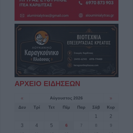
ΑΡΧΕΙΟ ΕΙΔΗΣΕΩΝ
«
Αύγουστος 2026
»
Δευ
Τρί
Τετ
Πέμ
Παρ
Σάβ
Κυρ
1
2
3
4
5
6
7
8
9