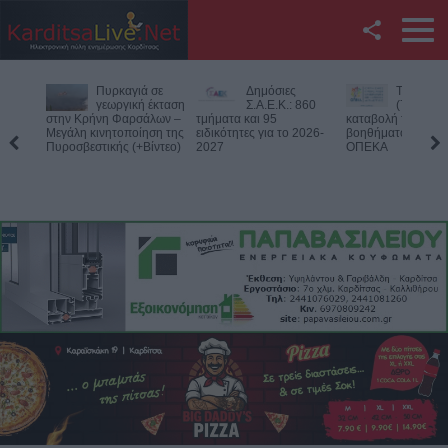
Facebook
Δημόσιες
Την Παρασκευή
Νεκρός
Twitter
Σ.Α.Ε.Κ.: 860
(7/8) η δεύτερη
75χρονος
τμήματα και 95
καταβολή του
αγροτική
ειδικότητες για το 2026-
βοηθήματος του ΛΑΕ-
περιοχή του Δομεν
YouTube
2027
ΟΠΕΚΑ
Πιθανό παθολογικό
Αναζήτηση
RSS
Επικοινωνία με το
KarditsaLive.Net