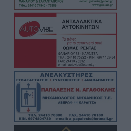
6 Αυγούστου 2026, 19:15
Άνω Λιόσια: Συνελήφθησαν δύο άνδρες για
τον θάνατο 72χρονου που βρέθηκε σε
αυτοκίνητο
6 Αυγούστου 2026, 17:50
Την Παρασκευή 7 Αυγούστου η κηδεία του
Αθανάσιου Ταξιάρχη
6 Αυγούστου 2026, 17:46
Πυρκαγιά σε γεωργική έκταση στην Κρήνη
Φαρσάλων – Μεγάλη κινητοποίηση της
Πυροσβεστικής (+Βίντεο)
6 Αυγούστου 2026, 17:36
Δημόσιες Σ.Α.Ε.Κ.: 860 τμήματα και 95
ειδικότητες για το 2026-2027
6 Αυγούστου 2026, 17:21
Την Παρασκευή (7/8) η δεύτερη καταβολή
του βοηθήματος του ΛΑΕ-ΟΠΕΚΑ