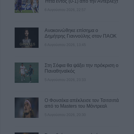
Ήττα εντός (0-1) από την Άντερλεχτ
στην Φθιώτιδα
6 Αυγούστου 2026, 22:57
6 Αυγούστου 2026, 14:36
1 νεκρός και 22 τραυματίες σε 20 τροχαία
ατυχήματα τον Ιούλιο στη Θεσσαλία
Ανακοινώθηκε επίσημα ο
Δημήτρης Γιαννούλης στον ΠΑΟΚ
6 Αυγούστου 2026, 14:32
6 Αυγούστου 2026, 13:45
ΥΠΑΑΤ: Άνοιξε η πλατφόρμα για ενισχύσεις
de minimis ύψους 24,6 εκατ. ευρώ σε
παραγωγούς
Στη Σόφια θα ψάξει την πρόκριση ο
6 Αυγούστου 2026, 14:26
Παναθηναϊκός
5 Αυγούστου 2026, 23:33
Ο Φονσέκα απέκλεισε τον Τσιτσιπά
από το Masters του Μόντρεαλ
5 Αυγούστου 2026, 20:30