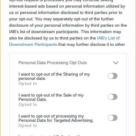
interest-based ads based on personal information utilized by
us or personal information disclosed to third parties prior to
your opt-out. You may separately opt-out of the further
disclosure of your personal information by third parties on the
IAB’s list of downstream participants. This information may
also be disclosed by us to third parties on the
IAB’s List of
Downstream Participants
that may further disclose it to other
third parties.
ΤΕΛΕΥΤΑΙΑ ΝΕΑ
Personal Data Processing Opt Outs
Με την πλάτη στον τοίχο ο ΠΑΟΚ - Ήττα
I want to opt-out of the Sharing of my
personal data.
εντός (0-1) από την Άντερλεχτ
Opted In
6 Αυγούστου 2026, 22:57
I want to opt-out of the Sale of my
Πλήρως επισκέψιμοι δύο αρχαιολογικοί
Personal Data.
χώροι στο ν. Καρδίτσας, δυνατότητα
Opted In
επίσκεψης και σε άλλους τέσσερις
I want to opt-out of processing my
6 Αυγούστου 2026, 22:48
Personal Data for Targeted Advertising.
Opted In
Σύγκρουση δύο τραμ στη Γερμανία – Πάνω
από 20 τραυματίες