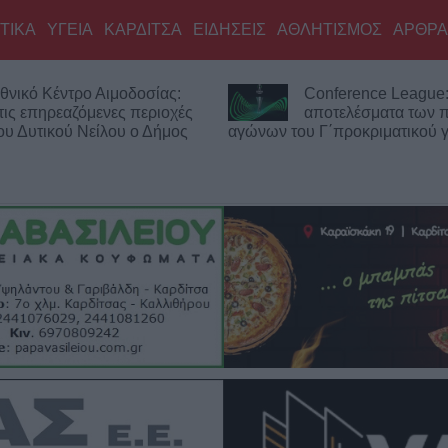
ΤΙΚΑ
ΥΓΕΙΑ
ΚΑΡΔΙΤΣΑ
ΕΙΔΗΣΕΙΣ
ΑΘΛΗΤΙΣΜΟΣ
ΑΡΘΡΑ
Conference League: Τα
Europa League:
αποτελέσματα των πρώτων
Σόφιας λογικά ο
του Γ΄προκριματικού γύρου
Play Off - Τα αποτελέσματ
αγώνων στον Γ' προκριματι