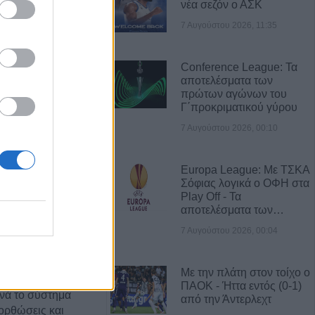
νέα σεζόν ο ΑΣΚ
7 Αυγούστου 2026, 11:35
Α ΝΕΑ
ες άρπαξαν
Conference League: Τα
κό ποσό από
αποτελέσματα των
πρώτων αγώνων του
Γ΄προκριματικού γύρου
7 Αυγούστου 2026, 00:10
 νέος
ο Δημοτικό
ου (+Φώτο)
Europa League: Με ΤΣΚΑ
Σόφιας λογικά ο ΟΦΗ στα
Play Off - Τα
δίτσας: Η no1
αποτελέσματα των…
ινίσεις
7 Αυγούστου 2026, 00:04
εξωτερικών
Με την πλάτη στον τοίχο ο
ΠΑΟΚ - Ήττα εντός (0-1)
νά το σύστημα
από την Άντερλεχτ
ορθώσεις και