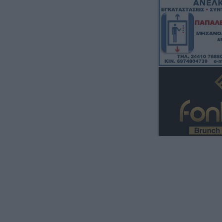
τσιμεντένια προ
απ’ τον αγωνιστ
θάνατο ποδοσφα
7 Αυγούστου 2026, 19:30
Το Σάββατο 8 Αυ
της Μάχης Νίκο
7 Αυγούστου 2026, 19:18
Κύπελλο Ελλάδα
πρόγραμμα του 
προκριματικού γ
γήπεδο του Μακ
Αναγέννηση - Ά
7 Αυγούστου 2026, 18:41
Το Σάββατο 8 Αυ
της Αθανασίας 
7 Αυγούστου 2026, 18:20
Συμμαχία Υπέρ 
Σκιές για το κόσ