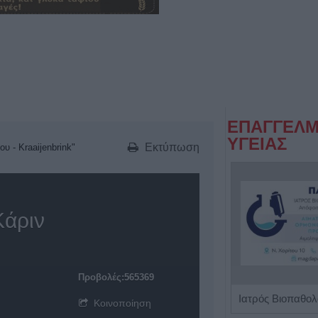
ΕΠΑΓΓΕΛΜ
ΥΓΕΙΑΣ
Εκτύπωση
υ - Kraaijenbrink"
Κάριν
Προβολές:565369
Ειδικός Παθολόγος - Διαβητολόγος 'Κωνσταντίνος Απ. Κουτσιανάς"
Κοινοποίηση