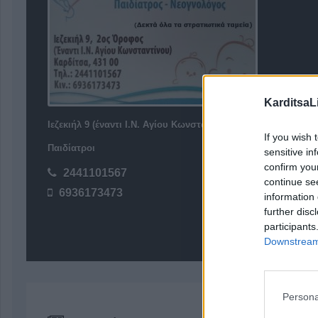
KarditsaL
Ιεζεκιήλ 9 (έναντι Ι.Ν. Αγίου Κωνσταντίνου), Καρδίτσα 43100
If you wish 
Παιδίατροι
sensitive in
confirm you
2441101567
continue se
6936173473
information 
further disc
participants
Downstream 
Persona