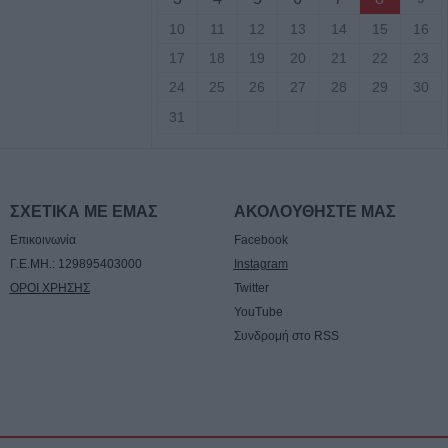
ον φορέα
10
11
12
13
14
15
16
ων κολυμβητικών
εριφερειακής
17
18
19
20
21
22
23
24
25
26
27
28
29
30
31
τιά σε δύσβατο
υμπο –
υνάμεις στο
ΣΧΕΤΙΚΑ ΜΕ ΕΜΑΣ
ΑΚΟΛΟΥΘΗΣΤΕ ΜΑΣ
Επικοινωνία
Facebook
 πυροσβεστικές
Γ.Ε.ΜΗ.: 129895403000
Instagram
υρκαγιά σε
ΟΡΟΙ ΧΡΗΣΗΣ
Twitter
ταση στο Στεφάνι
YouTube
Συνδρομή στο RSS
γούστου η κηδεία
ρβανίτη - Αδάμου