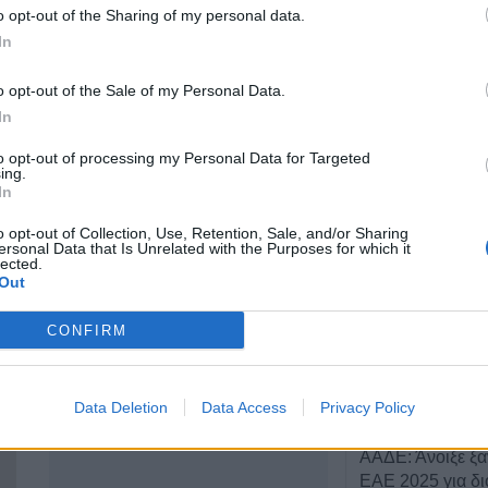
o opt-out of the Sharing of my personal data.
Αγίου Κωνσταντίνου),
In
ΤΕΛΕΥΤΑΙ
Καρδίτσα 43100
o opt-out of the Sale of my Personal Data.
Λαμία: Απατεών
2441101567
In
μεγάλο χρηματι
ηλικιωμένη
6936173473
to opt-out of processing my Personal Data for Targeted
ing.
7 Αυγούστου 2026, 21:19
In
Τοποθετήθηκε ο
χλοοτάπητας στ
o opt-out of Collection, Use, Retention, Sale, and/or Sharing
ersonal Data that Is Unrelated with the Purposes for which it
Γήπεδο Μουζακί
lected.
Out
7 Αυγούστου 2026, 20:56
Μονοτεχνική Καρ
CONFIRM
επιλογή σε ανακα
εσωτερικών και 
χώρων!
Data Deletion
Data Access
Privacy Policy
7 Αυγούστου 2026, 20:48
ΑΑΔΕ: Άνοιξε ξα
ΕΑΕ 2025 για δι