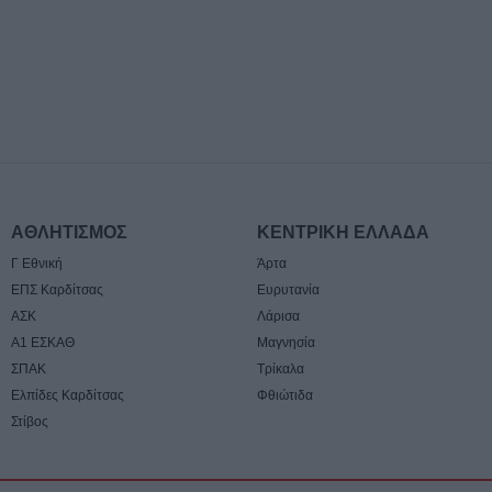
τον τρόπο και τ
δημοπράτησης τ
δεξαμενών της Π
Αρχής Κουρέτα
7 Αυγούστου 2026, 18:00
Υπό έλεγχο η φω
σημείο στον Όλ
Παραμένουν οι δ
σημείο
ΑΘΛΗΤΙΣΜΟΣ
ΚΕΝΤΡΙΚΗ ΕΛΛΑΔΑ
7 Αυγούστου 2026, 17:07
Γ Εθνική
Άρτα
Ενισχύθηκαν οι
ΕΠΣ Καρδίτσας
Ευρυτανία
δυνάμεις στην π
ΑΣΚ
Λάρισα
αγροτοδασική έκ
Α1 ΕΣΚΑΘ
Μαγνησία
Κορίνθου
ΣΠΑΚ
Τρίκαλα
7 Αυγούστου 2026, 16:58
Ελπίδες Καρδίτσας
Φθιώτιδα
Το Σάββατο 8 Αυ
Στίβος
του Δημήτριου Α
7 Αυγούστου 2026, 16:51