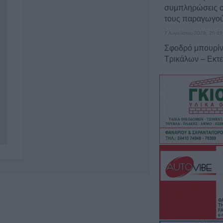
συμπληρώσεις σ
τους παραγωγο
7 Αυγούστου 2026, 20:45
Σφοδρό μπουρίν
Τρικάλων – Εκτε
καταστροφές (+
7 Αυγούστου 2026, 19:51
Σχέδια Βελτίωσης
δρόμος για επεν
εκατ. ευρώ
7 Αυγούστου 2026, 19:41
Καταβλήθηκαν 3
σε 67.746 δικαιο
αγορά λιπασμά
7 Αυγούστου 2026, 19:35
Η Αγγλική Ποδο
Ομοσπονδία κατ