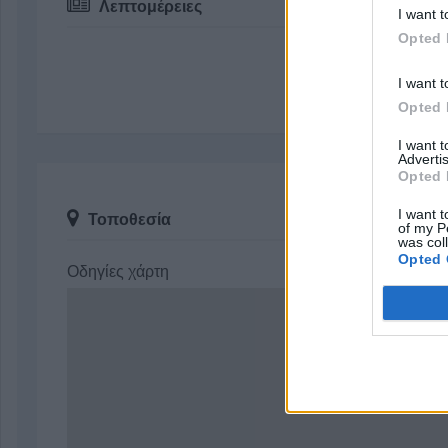
Λεπτομέρειες
I want t
Opted 
I want t
Opted 
I want 
Advertis
Opted 
I want t
Τοποθεσία
of my P
was col
Opted 
Οδηγίες χάρτη