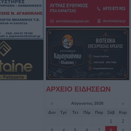
στατευτικά γύρω
ικό χώρο μετά τον
ιριστή
γούστου η κηδεία
υ
ς: Το πλήρες
2ου
ύρου - Στο
εδονικού το
ρης
ΑΡΧΕΙΟ ΕΙΔΗΣΕΩΝ
γούστου η κηδεία
«
Αύγουστος 2026
»
Βρέκου
Δευ
Τρί
Τετ
Πέμ
Παρ
Σάβ
Κυρ
των Πολιτών:
1
2
τος, τους όρους,
3
4
5
6
7
8
9