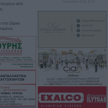
6 Αυγούστου 2026, 22:57
τοιχείων από
ύς
ι στο Ζάρκο
ταμένες
Φώτο)
: Ανοίγει ο
δύσεις 263,5
3,58 εκατ. ευρώ
ύχους για την
των
σφαιρική
αργεί τα