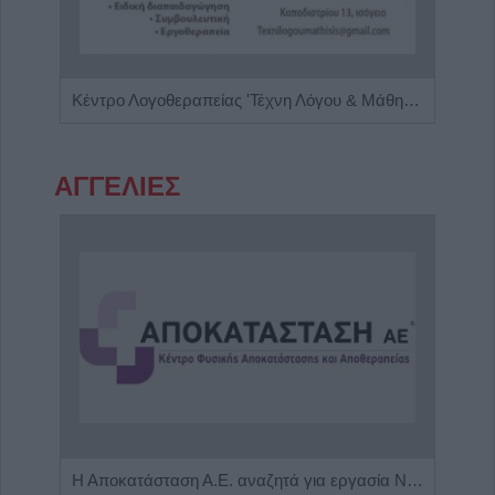
'Πρόληψη και Διάγνωση' Πρότυπο Εργαστήριο Μικροβιολογίας - Βιοπαθολογίας
Κέντρο Λογοθεραπείας 'Τέχνη Λόγου & Μάθησης'
ΑΓΓΕΛΙΕΣ
Η εταιρεία ΘΑΛΑΣΣΙΟΣ ΚΟΣΜΟΣ Α.Ε.Β.Ε. επιθυμεί να προσλάβει Αποθηκάριο
Η Αποκατάσταση Α.Ε. αναζητά για εργασία Νοσηλευτές και Βοηθούς Νοσηλευτές