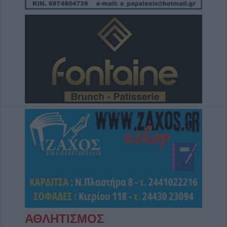
5 Αυγούστου 2026, 22:45
Κεραυνός χτύπησε γήπεδο στην Ταϊλάνδη –
Νεκρός 24χρονος ποδοσφαιριστής
5 Αυγούστου 2026, 22:35
Εγκρίθηκε η προγραμματική σύμβαση για
την εκπόνηση της μελέτης ανακατασκευής
της ιστορικής Γέφυρας Κοράκου
5 Αυγούστου 2026, 20:54
Κάηκε ολοσχερώς αυτοκίνητο στην περιοχή
του Μορφοβουνίου
5 Αυγούστου 2026, 20:50
Το Σάββατο 8 Αυγούστου το 40ήμερο
μνημόσυνο του Κωνσταντίνου
Αναγνωστόπουλου
5 Αυγούστου 2026, 20:49
Εκδήλωση μνήμης για Χιροσίμα -
ΑΘΛΗΤΙΣΜΟΣ
Ναγκασάκι και αντιιμπεριαλιστική