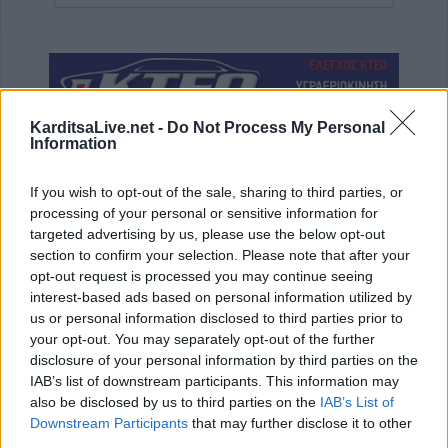
KarditsaLive.net -
Do Not Process My Personal
Information
If you wish to opt-out of the sale, sharing to third parties, or
processing of your personal or sensitive information for
targeted advertising by us, please use the below opt-out
ΤΕΛΕΥΤΑΙΑ ΝΕΑ
section to confirm your selection. Please note that after your
opt-out request is processed you may continue seeing
Εκδόθηκε από το Δασαρχείο Καρδίτσας η
interest-based ads based on personal information utilized by
Δασική Ρυθμιστική Διάταξη Θήρας για την
us or personal information disclosed to third parties prior to
κυνηγετική περίοδο 2026-27
your opt-out. You may separately opt-out of the further
disclosure of your personal information by third parties on the
6 Αυγούστου 2026, 11:27
IAB’s list of downstream participants. This information may
Συνελήφθησαν δύο άτομα για κλοπή
also be disclosed by us to third parties on the
IAB’s List of
μετασχηματιστή του ΔΕΔΔΗΕ στην περιοχή
Downstream Participants
that may further disclose it to other
του Τυρνάβου
third parties.