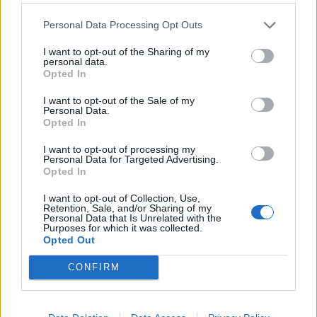
6 Αυγούστου 2026, 11:07
Personal Data Processing Opt Outs
Λάρισα: Συνελήφθη 22χρονος για απόπειρα
απάτης εις βάρος γυναίκας - Αναζητείται ο
I want to opt-out of the Sharing of my
personal data.
συνεργός
Opted In
6 Αυγούστου 2026, 11:00
I want to opt-out of the Sale of my
Ξεκίνησε η δράση της ιερακοθηρίας στο
Personal Data.
Παυσίλυπο για την απομάκρυνση των
Opted In
κορακοειδών - Θετικά τα πρώτα δείγματα
I want to opt-out of processing my
6 Αυγούστου 2026, 10:56
Personal Data for Targeted Advertising.
Opted In
ΛΑ.ΣΥ. Θεσσαλίας: "Συναινετικά οι
παρατάξεις Κουρέτα-Αγοραστού, που
I want to opt-out of Collection, Use,
αποτελούν την περιφερειακή επιτροπή
Retention, Sale, and/or Sharing of my
Personal Data that Is Unrelated with the
Θεσσαλίας, ξεπέταξαν 102 θέματα, σε 12
Purposes for which it was collected.
λεπτά!"
Opted Out
6 Αυγούστου 2026, 09:57
CONFIRM
Ιός Δυτικού Νείλου: 23 νέα εγχώρια
κρούσματα και 2 θάνατοι την τελευταία
εβδομάδα