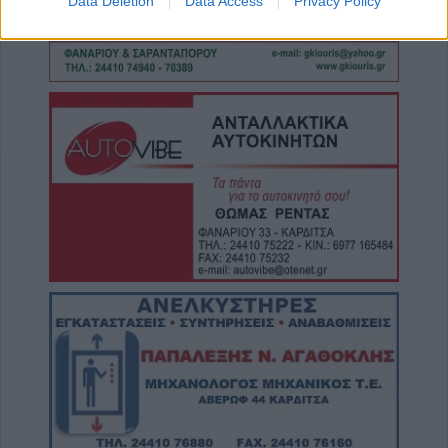
Data Deletion
Data Access
Privacy Policy
6 Αυγούστου 2026, 08:52
Διακοπές ρεύματος στην Άρτα και σε τμήμα
του Δήμου Αργιθέας: Έκρηξη και φωτιά σε
μετασχηματιστή (+Βίντεο)
6 Αυγούστου 2026, 08:16
Την Κυριακή 9 Αυγούστου το ετήσιο
μνημόσυνο της Αγορής Κλήμου
6 Αυγούστου 2026, 07:42
“Calimera” με “spitiko” και συνταγές όπως
παλιά…
5 Αυγούστου 2026, 23:58
Στη Σόφια θα ψάξει την πρόκριση ο
Παναθηναϊκός
5 Αυγούστου 2026, 23:33
Σύγκρουση μηχανής με αυτοκίνητο στη
Λάρισα – Στο νοσοκομείο ο οδηγός του
δικύκλου