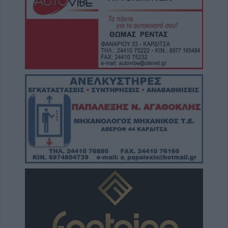
Χρήστου Αρχ. Παπαλέξη
7 Αυγούστου 2026, 11:17
Δίκτυο Αλληλεγγύης: "Λευτεριά στην
Παλαιστίνη - 9 Αυγούστου 2026:
Πανελλαδική ημέρα δράσης σε νησιά, βουνά
και πόλεις ενάντια στη γενοκτονία στην
Παλαιστίνη"
7 Αυγούστου 2026, 11:06
ΛΑ.ΣΥ. Θεσσαλίας: "Η περιφερειακή αρχή
Θεσσαλίας κάνει πως δεν βλέπει την
συνεχιζόμενη εδώ και χρόνια ρύπανση του
Γκουσμπασανιώτη ποταμού"
7 Αυγούστου 2026, 10:59
Άκυρες οι εγκύκλιοι που δεν αναρτώνται στις
ιστοσελίδες των φορέων του δημοσίου από
1ης Οκτωβρίου 2026
7 Αυγούστου 2026, 10:42
Ταϊλάνδη: Έφηβος σκότωσε παππού και