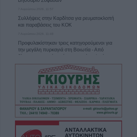
Βησσάριο Σοφάδων
7 Αυγούστου 2026, 11:57
Συλλήψεις στην Καρδίτσα για ρευματοκλοπή
και παραβάσεις του ΚΟΚ
7 Αυγούστου 2026, 11:48
Προφυλακίστηκαν τρεις κατηγορούμενοι για
την μεγάλη πυρκαγιά στη Βοιωτία - Από
δίκτυο μεταφοράς ρεύματος από αιολικό
πάρκο η έναρξη της πυρκαγιάς
7 Αυγούστου 2026, 11:42
Κράτησε Οκόρο και για τη νέα σεζόν ο ΑΣΚ
7 Αυγούστου 2026, 11:35
Εργατικό Κέντρο Καρδίτσας: "Κάτω τα χέρια
από τον πρόεδρο του Εργατικού Κέντρου
Λάρισας"
7 Αυγούστου 2026, 11:20
Το Σάββατο 8 Αυγούστου η κηδεία του