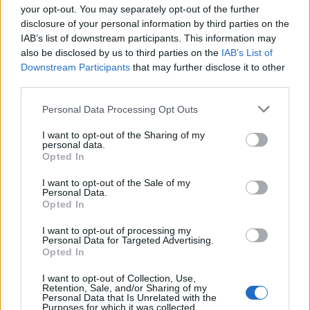
Έναρξη
Προηγούμενο
…
Επόμενο
Τέλος
your opt-out. You may separately opt-out of the further
disclosure of your personal information by third parties on the
Σελίδα 58 από 60
IAB’s list of downstream participants. This information may
also be disclosed by us to third parties on the
IAB’s List of
Downstream Participants
that may further disclose it to other
third parties.
ΕΠΑΓΓΕΛΜΑΤΙΕΣ ΥΓΕΙΑΣ
Personal Data Processing Opt Outs
I want to opt-out of the Sharing of my
personal data.
Opted In
I want to opt-out of the Sale of my
Personal Data.
Opted In
I want to opt-out of processing my
Personal Data for Targeted Advertising.
Opted In
Ψυχολόγος - Ψυχοθεραπεύτρια 'Στάμου Ειρήνη'
Ειδικός Αλλεργιολόγος 'Δημήτρης Ηλ. Κίτσος'
I want to opt-out of Collection, Use,
Retention, Sale, and/or Sharing of my
Personal Data that Is Unrelated with the
Purposes for which it was collected.