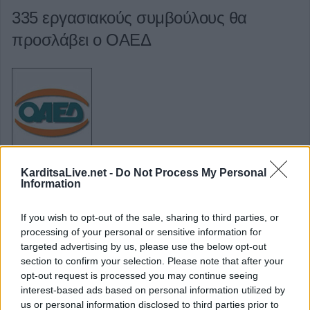
335 εργασιακούς συμβούλους θα
προσλάβει ο ΟΑΕΔ
335 εργασιακούς συμβούλους Πανεπιστημιακής και
KarditsaLive.net -
Do Not Process My Personal
Τεχνολογικής Εκπαίδευσης ανακοίνωσε ότι θα προσλάβει ο ΟΑΕΔ μέσω
Information
ΑΣΕΠ.
If you wish to opt-out of the sale, sharing to third parties, or
Κατηγορία
Εργασία - Ελλάδα
30 Οκτωβρίου 2017, 17:05
processing of your personal or sensitive information for
targeted advertising by us, please use the below opt-out
section to confirm your selection. Please note that after your
Συνδρομή σε αυτήν την τροφοδοσία RSS
opt-out request is processed you may continue seeing
interest-based ads based on personal information utilized by
us or personal information disclosed to third parties prior to