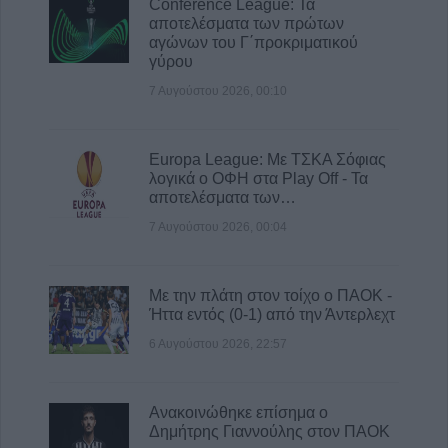
Conference League: Τα
Μία προσφορά και έκπτωση 1% για τον
αποτελέσματα των πρώτων
ανάδοχο του έργου εργασίες
αγώνων του Γ΄προκριματικού
αποκατάστασης κοινόχρηστων χώρων μετά
γύρου
τον «Daniel» στο Δήμο Καρδίτσας
7 Αυγούστου 2026, 00:10
7 Αυγούστου 2026, 08:56
Το Σάββατο 8 Αυγούστου η κηδεία του
Χρήστου Φραγγίδη
Europa League: Με ΤΣΚΑ Σόφιας
λογικά ο ΟΦΗ στα Play Off - Τα
7 Αυγούστου 2026, 08:42
αποτελέσματα των…
Εθνικό Κέντρο Αιμοδοσίας: Στις
7 Αυγούστου 2026, 00:04
επηρεαζόμενες περιοχές από τον ιό του
Δυτικού Νείλου ο Δήμος Σοφάδων
7 Αυγούστου 2026, 08:24
Με την πλάτη στον τοίχο ο ΠΑΟΚ -
Ήττα εντός (0-1) από την Άντερλεχτ
6 Αυγούστου 2026, 22:57
Ανακοινώθηκε επίσημα ο
Δημήτρης Γιαννούλης στον ΠΑΟΚ