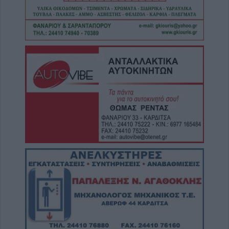
Έκτακτος ψεκασμός και μέτρα προστασίας
για τον Ιό του Δυτικού Νείλου στην Δ.Κ.
Κυψέλης
6 Αυγούστου 2026, 19:35
Χαλκίδα: Γυναίκα έπεσε από την Υψηλή
Γέφυρα και σώθηκε στα νερά του Ευβοϊκού
6 Αυγούστου 2026, 19:32
Καλαμπάκα: Πυροσβέστες απεγκλώβισαν
ηλικιωμένο μετά από πτώση στη Νέα Ζωή
6 Αυγούστου 2026, 19:29
Τροχαίο στην Αγιά: Μοτοσικλέτα
συγκρούστηκε με νταλίκα – Στο νοσοκομείο
ο οδηγός
6 Αυγούστου 2026, 19:15
Άνω Λιόσια: Συνελήφθησαν δύο άνδρες για
τον θάνατο 72χρονου που βρέθηκε σε
αυτοκίνητο