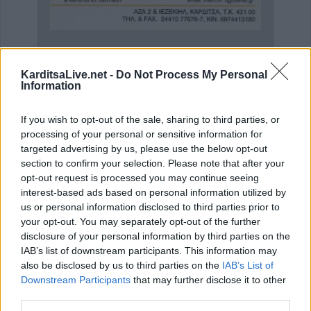
Ειδική Παθολόγος 'Εξάρχου - Παπασπυροπούλου Ευαγγελία'
Ειδικός Γαστρεντερολόγος - Ηπατολόγος "Γεώργιος Μάνθος"
Παιδ
KarditsaLive.net -
Do Not Process My Personal
Information
ΑΓΓΕΛΙΕΣ
If you wish to opt-out of the sale, sharing to third parties, or
processing of your personal or sensitive information for
targeted advertising by us, please use the below opt-out
section to confirm your selection. Please note that after your
opt-out request is processed you may continue seeing
interest-based ads based on personal information utilized by
us or personal information disclosed to third parties prior to
your opt-out. You may separately opt-out of the further
disclosure of your personal information by third parties on the
IAB’s list of downstream participants. This information may
also be disclosed by us to third parties on the
IAB’s List of
Downstream Participants
that may further disclose it to other
third parties.
Πωλείται μονοκατοικία τριών επιπέδων στο καταπράσινο Πευκόφυτο Καρδίτσας
Η εταιρεία ΘΑΛΑΣΣΙΟΣ ΚΟΣΜΟΣ Α.Ε.Β.Ε. επιθυμεί να προσλάβει Αποθηκάριο