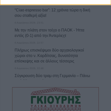
7 Αυγούστου 2026, 00:04
“Ciao espresso bar”: 12 χρόνια τώρα η δική
σου σταθερή αξία!
6 Αυγούστου 2026, 23:51
Με την πλάτη στον τοίχο ο ΠΑΟΚ - Ήττα
εντός (0-1) από την Άντερλεχτ
6 Αυγούστου 2026, 22:57
Πλήρως επισκέψιμοι δύο αρχαιολογικοί
χώροι στο ν. Καρδίτσας, δυνατότητα
επίσκεψης και σε άλλους τέσσερις
6 Αυγούστου 2026, 22:48
Σύγκρουση δύο τραμ στη Γερμανία – Πάνω
από 20 τραυματίες
6 Αυγούστου 2026, 21:11
Συρία: Δύο νεκροί και 13 τραυματίες από
έκρηξη βόμβας σε λεωφορείο
6 Αυγούστου 2026, 20:28