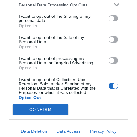
Personal Data Processing Opt Outs
I want to opt-out of the Sharing of my
personal data.
Opted In
I want to opt-out of the Sale of my
Personal Data.
Opted In
I want to opt-out of processing my
Personal Data for Targeted Advertising.
Opted In
ΤΕΛΕΥΤΑΙΑ ΝΕΑ
I want to opt-out of Collection, Use,
Retention, Sale, and/or Sharing of my
Conference League: Τα αποτελέσματα των
Personal Data that Is Unrelated with the
Purposes for which it was collected.
πρώτων αγώνων του Γ΄προκριματικού
Opted Out
γύρου
7 Αυγούστου 2026, 00:10
CONFIRM
Europa League: Με ΤΣΚΑ Σόφιας λογικά ο
ΟΦΗ στα Play Off - Τα αποτελέσματα των
Data Deletion
Data Access
Privacy Policy
πρώτων αγώνων στον Γ' προκριματικό