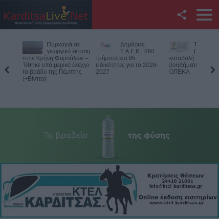
Facebook
Δημόσιες
Την Παρασκευή
Νεκρός
Twitter
Σ.Α.Ε.Κ.: 860
(7/8) η δεύτερη
75χρονος
τμήματα και 95
καταβολή του
αγροτική
ειδικότητες για το 2026-
βοηθήματος του ΛΑΕ-
περιοχή του Δομεν
YouTube
2027
ΟΠΕΚΑ
Πιθανό παθολογικό
Αναζήτηση
RSS
Επικοινωνία με το
KarditsaLive.Net