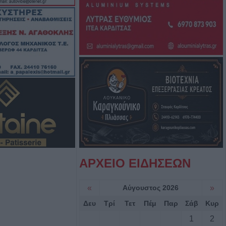
δίτσας: Η no1
ινίσεις
εξωτερικών
νά το σύστημα
ορθώσεις και
τοιχείων από
ύς
ι στο Ζάρκο
ταμένες
Φώτο)
ΑΡΧΕΙΟ ΕΙΔΗΣΕΩΝ
: Ανοίγει ο
«
Αύγουστος 2026
»
δύσεις 263,5
Δευ
Τρί
Τετ
Πέμ
Παρ
Σάβ
Κυρ
1
2