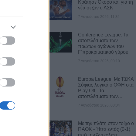
Κράτησε Οκόρο και για τη
νέα σεζόν ο ΑΣΚ
7 Αυγούστου 2026, 11:35
Α ΝΕΑ
όρευση θήρας σε
Conference League: Τα
κτάσεις του Δήμου
αποτελέσματα των
πρώτων αγώνων του
Γ΄προκριματικού γύρου
7 Αυγούστου 2026, 00:10
γούστου η κηδεία
τρίτσα
Europa League: Με ΤΣΚΑ
Σόφιας λογικά ο ΟΦΗ στα
: 56,7 εκατ.
Play Off - Τα
δικαιούχους από
αποτελέσματα των…
ύστου
7 Αυγούστου 2026, 00:04
ν παρουσιάζει
Με την πλάτη στον τοίχο ο
αλάφα στη
ΠΑΟΚ - Ήττα εντός (0-1)
από την Άντερλεχτ