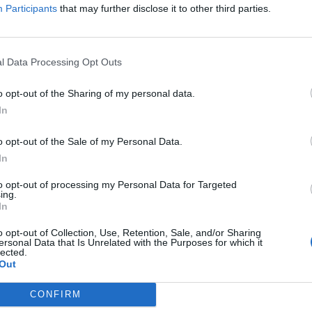
Participants
that may further disclose it to other third parties.
ΤΕΛΕΥΤΑΙ
l Data Processing Opt Outs
Παράταση απαγ
συγκεκριμένες ε
o opt-out of the Sharing of my personal data.
Μουζακίου
In
8 Αυγούστου 2026, 09:29
o opt-out of the Sale of my Personal Data.
Το Σάββατο 8 Αυ
In
του Λεωνίδα Μη
8 Αυγούστου 2026, 09:21
to opt-out of processing my Personal Data for Targeted
ing.
e-ΕΦΚΑ και ΔΥΠΑ
In
ευρώ σε 58.370 
o opt-out of Collection, Use, Retention, Sale, and/or Sharing
10 έως 14 Αυγο
ersonal Data that Is Unrelated with the Purposes for which it
lected.
8 Αυγούστου 2026, 09:12
Out
Ο Δήμος Σοφάδω
τον Λεωνίδα Μπ
CONFIRM
Λουτροπηγή