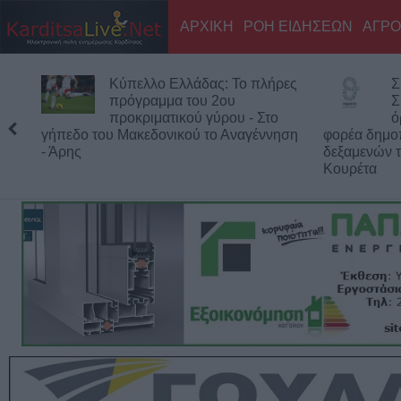
ΑΡΧΙΚΗ
ΡΟΗ ΕΙΔΗΣΕΩΝ
ΑΓΡΟ
ρες
Συμμαχία Υπέρ των Πολιτών:
Υ
Σκιές για το κόστος, τους
δ
όρους, τον τρόπο και τον
– Παραμένου
ηση
φορέα δημοπράτησης των κολυμβητικών
δεξαμενών της Περιφερειακής Αρχής
Κουρέτα