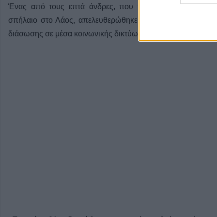
Ένας από τους επτά άνδρες, που παραμένουν για πάνω
σπήλαιο στο Λάος, απελευθερώθηκε σήμερα (29/5) το βρ
διάσωσης σε μέσα κοινωνικής δικτύωσης.