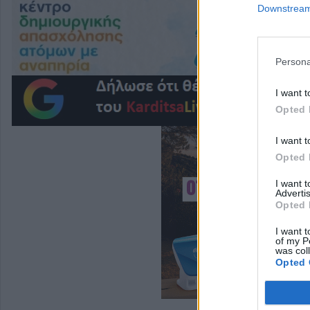
Downstream 
Persona
I want t
Opted 
I want t
Opted 
I want 
Advertis
Opted 
I want t
of my P
was col
Opted 