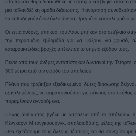
«Το πρώτο θύμα διασώθηκε με επιτυχία και βγήκε από το σ
μια ταϊλανδέζικη ομάδα διάσωσης. Η ανάρτηση συνοδευόταν
να καθοδηγούν έναν άλλο άνδρα, βρεγμένο και καλυμμένο με
Οι επτά άνδρες, υπήκοοι του Λάος μπήκαν στο σπήλαιο στη
την περασμένη εβδομάδα για να ψάξουν για χρυσό, 
καταρρακτώδεις βροχές απέκλεισε το σημείο εξόδου τους.
Πέντε από τους άνδρες εντοπίστηκαν ζωντανοί την Τετάρτη, 
300 μέτρα από την είσοδο του σπηλαίου.
Πλάνα που τράβηξαν εξειδικευμένοι δύτες διάσωσης δείχνο
εξαντλημένους, να παραπονιούνται για πόνους στο στήθος κα
παραμένουν αγνοούμενα.
«Ένας άνθρωπος βγήκε με ασφάλεια από το σπήλαιο», δ
Κένγκαρντ Μπονγκαουόνγκ, σπηλαιοδύτης, μέλος της ταϊλα
«Θα εξετάσουμε τους άλλους τέσσερις και θα συνεχίσουμε 