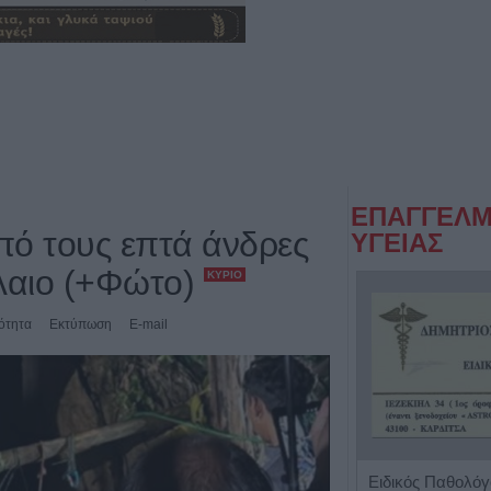
ΕΠΑΓΓΕΛΜ
πό τους επτά άνδρες
ΥΓΕΙΑΣ
ήλαιο (+Φώτο)
ΚΎΡΙΟ
ότητα
Εκτύπωση
E-mail
Κέντρο Ειδικών Θεραπειών Παιδιού 'Ανάπτυξη 'Λόγου'