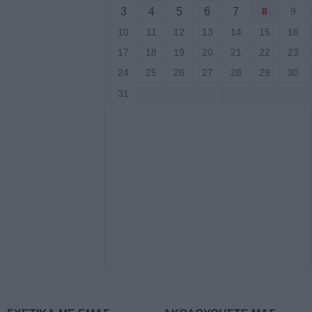
3
4
5
6
7
8
9
3,58 εκατ. ευρώ
ύχους για την
10
11
12
13
14
15
16
των
17
18
19
20
21
22
23
24
25
26
27
28
29
30
σφαιρική
31
αργεί τα
στατευτικά γύρω
ικό χώρο μετά τον
ιριστή
γούστου η κηδεία
υ
ς: Το πλήρες
2ου
ύρου - Στο
εδονικού το
ρης