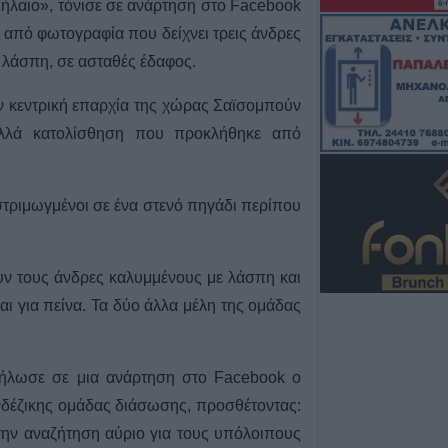
πήλαιο», τόνισε σε ανάρτηση στο Facebook
Μονοτεχνική Καρ
 από φωτογραφία που δείχνει τρεις άνδρες
επιλογή σε ανακα
εσωτερικών και 
 λάσπη, σε ασταθές έδαφος.
χώρων!
ν κεντρική επαρχία της χώρας Σαϊσομπούν
7 Αυγούστου 2026, 20:48
αλλά κατολίσθηση που προκλήθηκε από
ΑΑΔΕ: Άνοιξε ξα
ΕΑΕ 2025 για δι
συμπληρώσεις σ
τους παραγωγο
στριμωγμένοι σε ένα στενό πηγάδι περίπου
7 Αυγούστου 2026, 20:45
Σφοδρό μπουρίν
υν τους άνδρες καλυμμένους με λάσπη και
Τρικάλων – Εκτε
ι για πείνα. Τα δύο άλλα μέλη της ομάδας
καταστροφές (+
7 Αυγούστου 2026, 19:51
Σχέδια Βελτίωσης
ήλωσε σε μια ανάρτηση στο Facebook ο
δρόμος για επεν
νδέζικης ομάδας διάσωσης, προσθέτοντας:
εκατ. ευρώ
την αναζήτηση αύριο για τους υπόλοιπους
7 Αυγούστου 2026, 19:41