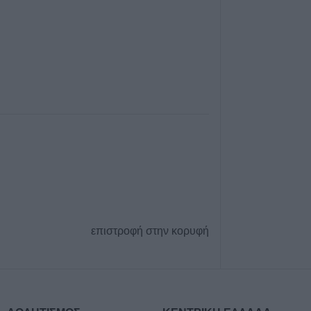
Καταβλήθηκαν 3
σε 67.746 δικαιο
αγορά λιπασμά
7 Αυγούστου 2026, 19:35
Η Αγγλική Ποδο
Ομοσπονδία κατ
τσιμεντένια προ
απ’ τον αγωνιστ
θάνατο ποδοσφα
7 Αυγούστου 2026, 19:30
Το Σάββατο 8 Αυ
της Μάχης Νίκο
7 Αυγούστου 2026, 19:18
επιστροφή στην κορυφή
Κύπελλο Ελλάδα
πρόγραμμα του 
προκριματικού γ
γήπεδο του Μακ
Αναγέννηση - Ά