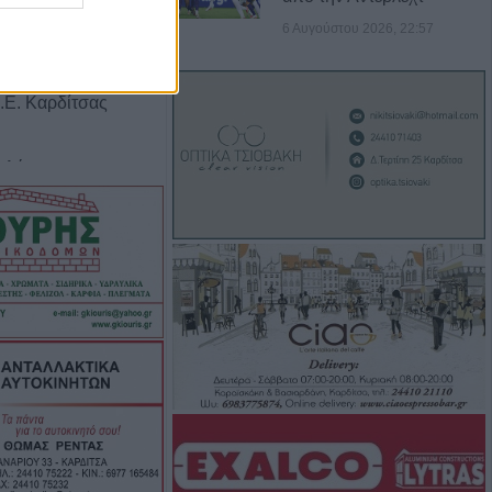
6 Αυγούστου 2026, 22:57
πρόγραμμα (10-
ής Αστυνομικής
.Ε. Καρδίτσας
Ο Αύγουστος, τα
ι «χορηγίες» με
ας αγαθά"
ες άρπαξαν
κό ποσό από
 νέος
ο Δημοτικό
ου (+Φώτο)