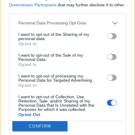
Downstream Participants
that may further disclose it to other
third parties.
Personal Data Processing Opt Outs
Η Αποκατάσταση Α.Ε. αναζητά για εργασία Νοσηλευτές και Βοηθούς Νοσηλευτές
Η εταιρεία ΘΑΛΑΣΣΙΟΣ ΚΟΣΜΟΣ Α.Ε.Β.Ε. επιθυμεί να προσλάβει Αποθηκάριο
I want to opt-out of the Sharing of my
personal data.
Opted In
I want to opt-out of the Sale of my
Personal Data.
Opted In
I want to opt-out of processing my
Personal Data for Targeted Advertising.
Opted In
I want to opt-out of Collection, Use,
Retention, Sale, and/or Sharing of my
Personal Data that Is Unrelated with the
Purposes for which it was collected.
ΤΕΛΕΥΤΑΙΑ ΝΕΑ
Opted Out
Σύγκρουση δύο τραμ στη Γερμανία – Πάνω
CONFIRM
από 20 τραυματίες