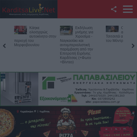
Facebook
Εκδήλωση
Ο Φονσέκα
Η Ε.Ο.Α.Σ
Twitter
μνήμης για
απέκλεισε τον
καταδικάζ
Χιροσίμα -
Τσιτσιπά από το Masters
σύλληψη 
Ναγκασάκι και
του Μόντρεαλ
προέδρου του Εργ
YouTube
αντιιμπεριαλιστική
Κέντρου Λάρισας
παρέμβαση από την
Επιτροπή Ειρήνης
Αναζήτηση
Καρδίτσας (+Φωτο
+Βίντεο)
RSS
Επικοινωνία με το
KarditsaLive.Net