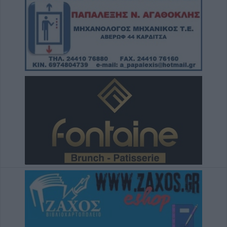
6 Αυγούστου 2026, 16:31
Νεκρός 75χρονος σε αγροτική περιοχή του
Δομενίκου – Πιθανό παθολογικό αίτιο
6 Αυγούστου 2026, 16:27
Απολογισμός ΕΛ.ΑΣ. Θεσσαλίας: 574
συλλήψεις και δεκάδες εξιχνιάσεις τον Ιούλιο
6 Αυγούστου 2026, 16:09
ΥΠΑΑΤ: 38,1 εκατ. ευρώ για την ενίσχυση
κτηνοτρόφων που επλήγησαν από
ζωονόσους
6 Αυγούστου 2026, 15:26
Προγραμματισμένες διακοπές
ηλεκτροδότησης την Παρασκευή (7/8) σε
Ιτέα, Άγιο Γεώργιο, Γεώργιο Καραϊσκάκη,
Κρανιά, Καππά, Φύλλο και Αμπελώνα
6 Αυγούστου 2026, 15:00
Εντοπίστηκε νέα μεγάλη φυτεία κάνναβης