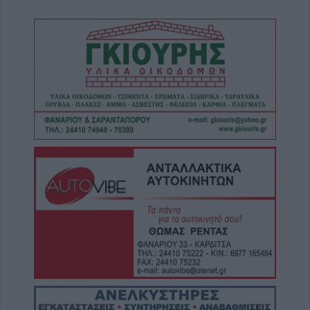
6 Αυγούστου 2026, 19:15
Άνω Λιόσια: Συνελήφθησαν δύο άνδρες για
τον θάνατο 72χρονου που βρέθηκε σε
αυτοκίνητο
6 Αυγούστου 2026, 17:50
Την Παρασκευή 7 Αυγούστου η κηδεία του
Αθανάσιου Ταξιάρχη
6 Αυγούστου 2026, 17:46
Πυρκαγιά σε γεωργική έκταση στην Κρήνη
Φαρσάλων – Μεγάλη κινητοποίηση της
Πυροσβεστικής (+Βίντεο)
6 Αυγούστου 2026, 17:36
Δημόσιες Σ.Α.Ε.Κ.: 860 τμήματα και 95
ειδικότητες για το 2026-2027
6 Αυγούστου 2026, 17:21
Την Παρασκευή (7/8) η δεύτερη καταβολή
του βοηθήματος του ΛΑΕ-ΟΠΕΚΑ