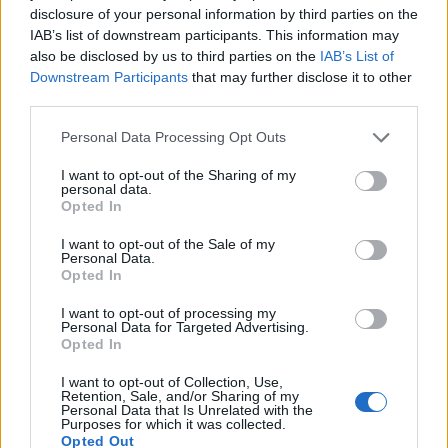
disclosure of your personal information by third parties on the
IAB’s list of downstream participants. This information may
also be disclosed by us to third parties on the
IAB’s List of
Downstream Participants
that may further disclose it to other
third parties.
Πωλείται μονοκατοικία τριών επιπέδων στο καταπράσινο Πευκόφυτο Καρδίτσας
Η Αποκατάσταση Α.Ε. αναζητά για εργασία Νοσηλευτές και Βοηθούς Νοσηλευτές
Personal Data Processing Opt Outs
I want to opt-out of the Sharing of my
personal data.
Opted In
I want to opt-out of the Sale of my
Personal Data.
Opted In
I want to opt-out of processing my
Personal Data for Targeted Advertising.
Opted In
I want to opt-out of Collection, Use,
ΤΕΛΕΥΤΑΙΑ ΝΕΑ
Retention, Sale, and/or Sharing of my
Personal Data that Is Unrelated with the
Purposes for which it was collected.
Λαμία: Απατεώνες άρπαξαν μεγάλο
Opted Out