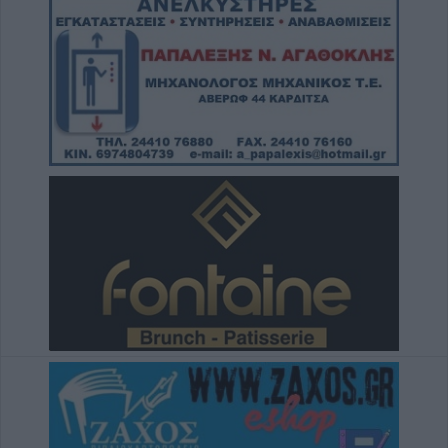
Το Σάββατο 8 Αυγούστου η κηδεία της
Αθανασίας Βρέκου
7 Αυγούστου 2026, 18:20
Συμμαχία Υπέρ των Πολιτών: Σκιές για το
κόστος, τους όρους, τον τρόπο και τον
φορέα δημοπράτησης των κολυμβητικών
δεξαμενών της Περιφερειακής Αρχής
Κουρέτα
7 Αυγούστου 2026, 18:00
Υπό έλεγχο η φωτιά σε δύσβατο σημείο στον
Όλυμπο – Παραμένουν οι δυνάμεις στο
σημείο
7 Αυγούστου 2026, 17:07
Ενισχύθηκαν οι πυροσβεστικές δυνάμεις
στην πυρκαγιά σε αγροτοδασική έκταση στο
Στεφάνι Κορίνθου
7 Αυγούστου 2026, 16:58
Το Σάββατο 8 Αυγούστου η κηδεία του