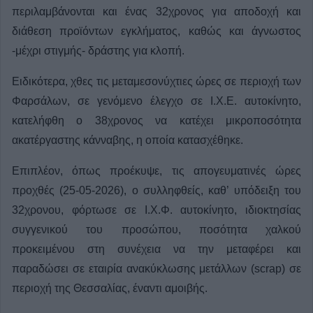
περιλαμβάνονται και ένας 32χρονος για αποδοχή και
διάθεση προϊόντων εγκλήματος, καθώς και άγνωστος
-μέχρι στιγμής- δράστης για κλοπή.
Ειδικότερα, χθες τις μεταμεσονύχτιες ώρες σε περιοχή των
Φαρσάλων, σε γενόμενο έλεγχο σε Ι.Χ.Ε. αυτοκίνητο,
κατελήφθη ο 38χρονος να κατέχει μικροποσότητα
ακατέργαστης κάνναβης, η οποία κατασχέθηκε.
Επιπλέον, όπως προέκυψε, τις απογευματινές ώρες
προχθές (25-05-2026), ο συλληφθείς, καθ’ υπόδειξη του
32χρονου, φόρτωσε σε Ι.Χ.Φ. αυτοκίνητο, ιδιοκτησίας
συγγενικού του προσώπου, ποσότητα χαλκού
προκειμένου στη συνέχεια να την μεταφέρει και
παραδώσει σε εταιρία ανακύκλωσης μετάλλων (scrap) σε
περιοχή της Θεσσαλίας, έναντι αμοιβής.