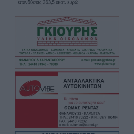
επενδύσεις 263,5 εκατ. ευρώ
7 Αυγούστου 2026, 19:41
Καταβλήθηκαν 33,58 εκατ. ευρώ σε 67.746
δικαιούχους για την αγορά λιπασμάτων
7 Αυγούστου 2026, 19:35
Η Αγγλική Ποδοσφαιρική Ομοσπονδία
καταργεί τα τσιμεντένια προστατευτικά γύρω
απ’ τον αγωνιστικό χώρο μετά τον θάνατο
ποδοσφαιριστή
7 Αυγούστου 2026, 19:30
Το Σάββατο 8 Αυγούστου η κηδεία της
Μάχης Νίκου
7 Αυγούστου 2026, 19:18
Κύπελλο Ελλάδας: Το πλήρες πρόγραμμα
του 2ου προκριματικού γύρου - Στο γήπεδο
του Μακεδονικού το Αναγέννηση - Άρης
7 Αυγούστου 2026, 18:41