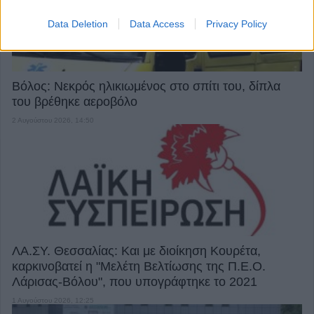
Data Deletion
Data Access
Privacy Policy
Βόλος: Νεκρός ηλικιωμένος στο σπίτι του, δίπλα
του βρέθηκε αεροβόλο
2 Αυγούστου 2026, 14:50
ΛΑ.ΣΥ. Θεσσαλίας: Και με διοίκηση Κουρέτα,
καρκινοβατεί η "Μελέτη Βελτίωσης της Π.Ε.Ο.
Λάρισας-Βόλου", που υπογράφτηκε το 2021
1 Αυγούστου 2026, 12:25