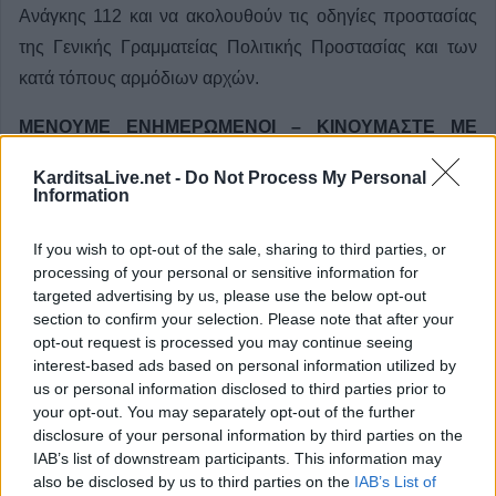
Ανάγκης 112 και να ακολουθούν τις οδηγίες προστασίας
της Γενικής Γραμματείας Πολιτικής Προστασίας και των
κατά τόπους αρμόδιων αρχών.
ΜΕΝΟΥΜΕ ΕΝΗΜΕΡΩΜΕΝΟΙ – ΚΙΝΟΥΜΑΣΤΕ ΜΕ
ΑΣΦΑΛΕΙΑ – ΑΚΟΛΟΥΘΟΥΜΕ ΤΙΣ ΟΔΗΓΙΕΣ ΤΩΝ
KarditsaLive.net -
Do Not Process My Personal
ΑΡΧΩΝ
Information
Η Προϊσταμένη Αυτοτελούς Δ/νσης Πολιτικής
If you wish to opt-out of the sale, sharing to third parties, or
Προστασίας Περιφέρειας Θεσσαλίας
processing of your personal or sensitive information for
targeted advertising by us, please use the below opt-out
Άννα
-
Ελευθερία
Πορίχη
section to confirm your selection. Please note that after your
opt-out request is processed you may continue seeing
interest-based ads based on personal information utilized by
us or personal information disclosed to third parties prior to
your opt-out. You may separately opt-out of the further
disclosure of your personal information by third parties on the
IAB’s list of downstream participants. This information may
Κοινοποιήστε αυτό το άρθρο
also be disclosed by us to third parties on the
IAB’s List of