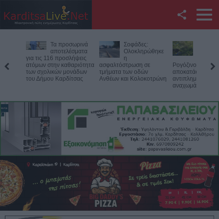
Facebook
Τα προσωρινά
Σοφάδες:
Έργο 750
Twitter
αποτελέσματα
Ολοκληρώθηκε
ευρώ για 
για τις 116 προσλήψεις
η
καθαρισμ
ατόμων στην καθαριότητα
ασφαλτόστρωση σε
Ρογόζινου και την
YouTube
των σχολικών μονάδων
τμήματα των οδών
αποκατάσταση τω
του Δήμου Καρδίτσας
Ανθέων και Κολοκοτρώνη
αντιπλημμυρικών
αναχωμάτων
Αναζήτηση
RSS
Επικοινωνία με το
KarditsaLive.Net