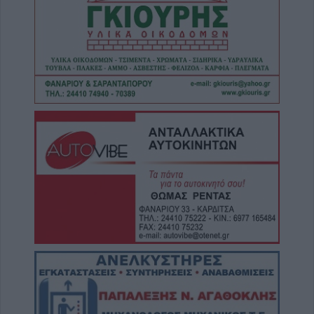
την εκπόνηση της μελέτης ανακατασκευής
της ιστορικής Γέφυρας Κοράκου
5 Αυγούστου 2026, 20:54
Κάηκε ολοσχερώς αυτοκίνητο στην περιοχή
του Μορφοβουνίου
5 Αυγούστου 2026, 20:50
Το Σάββατο 8 Αυγούστου το 40ήμερο
μνημόσυνο του Κωνσταντίνου
Αναγνωστόπουλου
5 Αυγούστου 2026, 20:49
Εκδήλωση μνήμης για Χιροσίμα -
Ναγκασάκι και αντιιμπεριαλιστική
παρέμβαση από την Επιτροπή Ειρήνης
Καρδίτσας (+Φωτο +Βίντεο)
5 Αυγούστου 2026, 20:42
Ο Φονσέκα απέκλεισε τον Τσιτσιπά από το
Masters του Μόντρεαλ