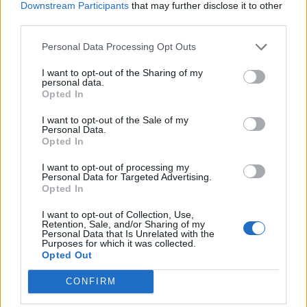
Downstream Participants
that may further disclose it to other
third parties.
Personal Data Processing Opt Outs
ΔΙΑΒΆΣΤΕ ΕΠΊΣΗΣ:
I want to opt-out of the Sharing of my
personal data.
Opted In
I want to opt-out of the Sale of my
Personal Data.
Opted In
I want to opt-out of processing my
Personal Data for Targeted Advertising.
Opted In
Συλλήψεις στη Θεσσαλία σε υποθέσεις με
I want to opt-out of Collection, Use,
Retention, Sale, and/or Sharing of my
ναρκωτικά, παραβάσεις του ΚΟΚ, καταδικαστικές
Personal Data that Is Unrelated with the
Purposes for which it was collected.
αποφάσεις και κατοχή όπλου
Opted Out
3 Αυγούστου 2026, 12:11
CONFIRM