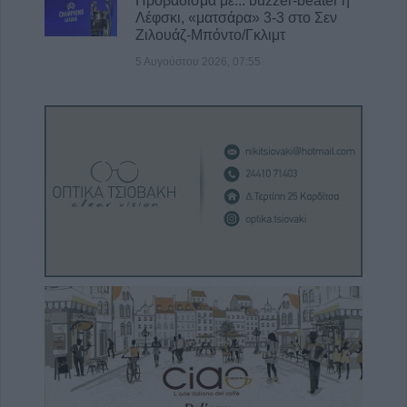
Προβάδισμα με... buzzer-beater η
Λέφσκι, «ματσάρα» 3-3 στο Σεν
Ζιλουάζ-Μπόντο/Γκλιμτ
5 Αυγούστου 2026, 07:55