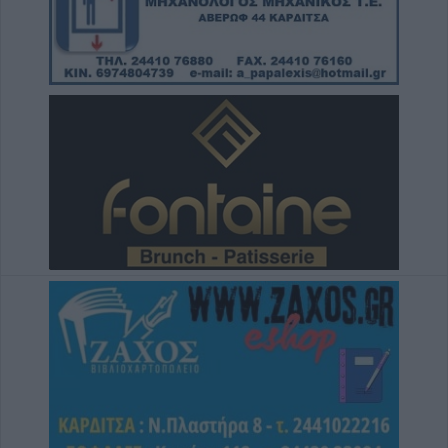
5 Αυγούστου 2026, 20:30
Το Σάββατο 8 Αυγούστου το 40ήμερο
μνημόσυνο της Κωνσταντίας Γεωρ.
Γιαννουσά - Τσιούκα
5 Αυγούστου 2026, 20:25
Το Σάββατο 8 Αυγούστου το 40ήμερο
μνημόσυνο του Δημήτριου Παππά
5 Αυγούστου 2026, 20:15
Η Ε.Ο.Α.Σ.Κ. καταδικάζει τη σύλληψη του
προέδρου του Εργατικού Κέντρου Λάρισας
5 Αυγούστου 2026, 19:42
Σπουδαία μεταγραφική κίνηση για την Α.Ε.
Μουζακίου με την απόκτηση του Γιάννη
Σκόνδρα
5 Αυγούστου 2026, 19:38
Τρεις συλλήψεις για εμπρησμούς από
αμέλεια σε Τρίκαλα, Αττική και Πρέβεζα