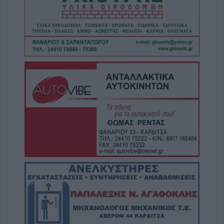
στη Φαρκαδόνα – 1.500 ευρώ και
κοσμήματα
8 Αυγούστου 2026, 12:23
“Take a break…. μ’ έναν απολαυστικό king
coffee!”
8 Αυγούστου 2026, 12:22
Συλλυπητήριο μήνυμα της Ν.Ε. ΣΥΡΙΖΑ-ΠΣ
Καρδίτσας για την απώλεια του Λεωνίδα
Μητρίτσα
8 Αυγούστου 2026, 12:04
Την Κυριακή 9 Αυγούστου η κηδεία της
Βαΐας Κανέλη
8 Αυγούστου 2026, 11:39
Προσωρινή διακοπή νερού από τη ΔΕΥΑΚ
λόγω βλάβης στο κέντρο της Καρδίτσας
8 Αυγούστου 2026, 11:27
Τρίκαλα: Στα 1.352 μέτρα, δημιουργήθηκε