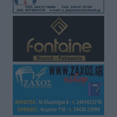
ένας μοναδικός χώρος αναψυχής στο
υψηλότερο χωριό της Θεσσαλίας, το Στεφάνι
8 Αυγούστου 2026, 10:34
Κων. Λαμπρόπουλος: Με άδεια κατάληψης
κοινόχρηστων χώρων η συντριπτική
πλειοψηφία των καταστημάτων
8 Αυγούστου 2026, 10:29
Παράταση απαγόρευση θήρας σε
συγκεκριμένες εκτάσεις του Δήμου
Μουζακίου
8 Αυγούστου 2026, 09:29
Το Σάββατο 8 Αυγούστου η κηδεία του
Λεωνίδα Μητρίτσα
8 Αυγούστου 2026, 09:21
e-ΕΦΚΑ και ΔΥΠΑ: 56,7 εκατ. ευρώ σε
58.370 δικαιούχους από 10 έως 14
Αυγούστου