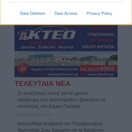
Η Αποκατάσταση Α.Ε. αναζητά για εργασία Νοσηλευτές και Βοηθούς Νοσηλευτές
Πωλείται μονοκατοικία τριών επιπέδων στο καταπράσινο Πευκόφυτο Καρδίτσας
Data Deletion
Data Access
Privacy Policy
ΤΕΛΕΥΤΑΙΑ ΝΕΑ
Σε αναζήτηση λύσης για το χρόνιο
πρόβλημα των ανεπιτήρητων βοοειδών σε
κοινότητες του Δήμου Παλαμά
8 Αυγούστου 2026, 14:49
Ακυρώθηκε απόφαση του Περιφερειάρχη
Θεσσαλίας Δημ. Κουρέτα για το θαλάσσιο