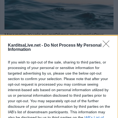
Μαγνησία: Χωρίς τις αισθήσεις της ανασύρθηκε
70χρονη στην Άφησσο
KarditsaLive.net -
Do Not Process My Personal
7 Αυγούστου 2026, 13:00
Information
επιστροφή στην κορυφή
If you wish to opt-out of the sale, sharing to third parties, or
processing of your personal or sensitive information for
targeted advertising by us, please use the below opt-out
section to confirm your selection. Please note that after your
ΕΠΑΓΓΕΛΜΑΤΙΕΣ ΥΓΕΙΑΣ
opt-out request is processed you may continue seeing
interest-based ads based on personal information utilized by
us or personal information disclosed to third parties prior to
your opt-out. You may separately opt-out of the further
disclosure of your personal information by third parties on the
IAB’s list of downstream participants. This information may
also be disclosed by us to third parties on the
IAB’s List of