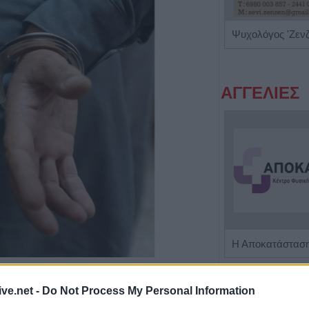
Βιοπαθολόγος - Μικροβιολόγος "Ελένη Μηλίτση"
Ψυχολόγος 'Ζεν
ΑΓΓΕΛΙΕΣ
Πωλείται μονοκατοικία τριών επιπέδων στο καταπράσινο Πευκόφυτο Καρδίτσας
ive.net -
Do Not Process My Personal Information