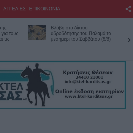
ΑΓΓΕΛΙΕΣ
ΕΠΙΚΟΙΝΩΝΙΑ
Facebook
πής
Βλάβη στο δίκτυο
Twitter
 για τους
υδροδότησης του Παλαμά το
ι τις
μεσημέρι του Σαββάτου (8/8)
YouTube
Αναζήτηση
RSS
Επικοινωνία με το
KarditsaLive.Net