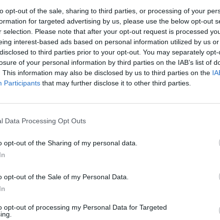
to opt-out of the sale, sharing to third parties, or processing of your per
formation for targeted advertising by us, please use the below opt-out s
r selection. Please note that after your opt-out request is processed y
eing interest-based ads based on personal information utilized by us or
disclosed to third parties prior to your opt-out. You may separately opt-
losure of your personal information by third parties on the IAB’s list of
ΤΕΛΕΥΤΑΙ
. This information may also be disclosed by us to third parties on the
IA
Την Κυριακή 9 Α
Participants
that may further disclose it to other third parties.
του Κωνσταντίν
9 Αυγούστου 2026, 11:13
l Data Processing Opt Outs
Συλλήψεις σε Λ
και Τρίκαλα για 
ησυχίας, παραβά
o opt-out of the Sharing of my personal data.
αιγιαλό, ναρκωτ
In
υπό μέθη
o opt-out of the Sale of my Personal Data.
9 Αυγούστου 2026, 10:27
In
Διάθεση 1.800 
α, από αστυνομικούς της Ομάδας Πρόληψης
γεννητόρων κυν
to opt-out of processing my Personal Data for Targeted
ing.
φασιανού από το
ρονος,