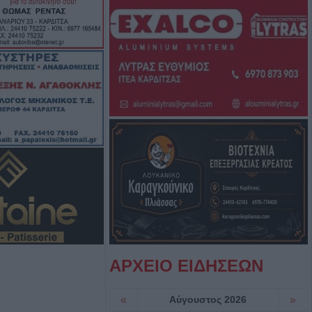
ς πυρκαγιάς την
ε μεγάλο τμήμα
 και της
αλίας
ς τις αισθήσεις
 από πηγάδι σε
εξανδρούπολης
ου (Πρόεδρος
αρούσα φάση δεν
ξήσεις στους
ων καταναλωτών
ΑΡΧΕΙΟ ΕΙΔΗΣΕΩΝ
ος: "Οι ηλίθιοι"
«
Αύγουστος 2026
»