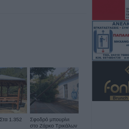
9 Αυγούστου 2026, 08:05
Υψηλός κίνδυνο
Κυριακή (9/8) σ
του ν. Καρδίτσας
υπόλοιπης Θεσσ
8 Αυγούστου 2026, 22:58
Ανασύρθηκε χωρί
του ηλικιωμένος
οικισμό της Αλ
8 Αυγούστου 2026, 21:54
Χ. Παπαδημήτρι
ΔΕΥΑΚ): Στην π
θα υπάρξουν αυ
λογαριασμούς τ
8 Αυγούστου 2026, 21:15
Σίσκος Α. Βασίλει
 Στα 1.352
Σφοδρό μπουρίνι
στο Ζάρκο Τρικάλων
8 Αυγούστου 2026, 20:55