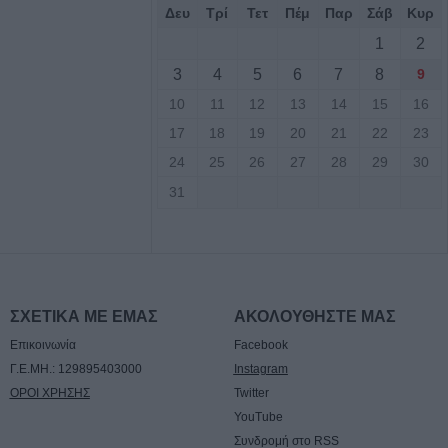
Δευ
Τρί
Τετ
Πέμ
Παρ
Σάβ
Κυρ
ρονο παιδί σε
r
1
2
3
4
5
6
7
8
9
βαση για την
10
11
12
13
14
15
16
ποδομών
17
18
19
20
21
22
23
 του Μουσείου
24
25
26
27
28
29
30
31
Αυγούστου η
ταντίνου
ΣΧΕΤΙΚΑ ΜΕ ΕΜΑΣ
ΑΚΟΛΟΥΘΗΣΤΕ ΜΑΣ
 Αυγούστου η
Επικοινωνία
Facebook
ταντίνου Πλεξίδα
Γ.Ε.ΜΗ.: 129895403000
Instagram
ΟΡΟΙ ΧΡΗΣΗΣ
Twitter
Αυγούστου η
YouTube
ΐτσας Τσιούκα
Συνδρομή στο RSS