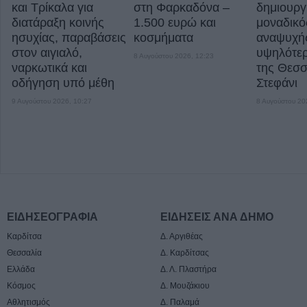
και Τρίκαλα για
στη Φαρκαδόνα –
δημιουργ
διατάραξη κοινής
1.500 ευρώ και
μοναδικό
ησυχίας, παραβάσεις
κοσμήματα
αναψυχή
στον αιγιαλό,
υψηλότερ
8 Αυγούστου 2026, 12:23
ναρκωτικά και
της Θεσσ
οδήγηση υπό μέθη
Στεφάνι
9 Αυγούστου 2026, 10:27
8 Αυγούστου 20
ΕΙΔΗΣΕΟΓΡΑΦΙΑ
ΕΙΔΗΣΕΙΣ ΑΝΑ ΔΗΜΟ
Καρδίτσα
Δ. Αργιθέας
Θεσσαλία
Δ. Καρδίτσας
Ελλάδα
Δ. Λ. Πλαστήρα
Κόσμος
Δ. Μουζάκιου
Αθλητισμός
Δ. Παλαμά