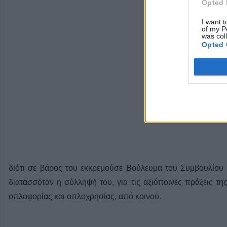
Opted 
I want t
of my P
was col
Opted 
διότι σε βάρος του εκκρεμούσε Βούλευμα του Συμβουλίου 
διατασσόταν η σύλληψή του, για τις αξιόποινες πράξεις 
οπλοφορίας και οπλοχρησίας, από κοινού.