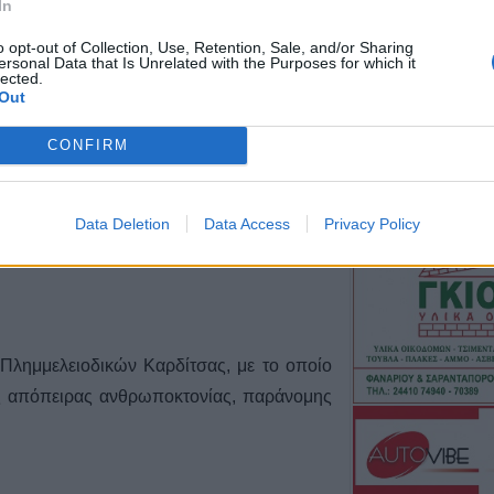
In
Μπαλάνου στο Μ
o opt-out of Collection, Use, Retention, Sale, and/or Sharing
9 Αυγούστου 2026, 09:38
ersonal Data that Is Unrelated with the Purposes for which it
Από τη Γη στη Σ
lected.
Out
πύραυλου που 
Σελήνη γίνεται χ
CONFIRM
μελέτης για ειδι
9 Αυγούστου 2026, 09:31
Για ό,τι κι αν ψά
Data Deletion
Data Access
Privacy Policy
αυτοκινήτων “Βού
λύση!
9 Αυγούστου 2026, 09:14
Υπ. Μεταφορών:
στο ζήτημα των 
Πλημμελειοδικών Καρδίτσας, με το οποίο
κυκλοφορίας - Π
της απόπειρας ανθρωποκτονίας, παράνομης
γίνουν
9 Αυγούστου 2026, 08:17
Την Κυριακή 9 
κηδεία του Αθαν