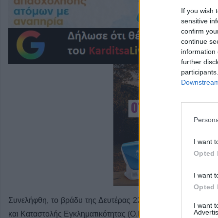
If you wish 
sensitive in
confirm you
continue se
information 
further disc
participants
Downstream 
Persona
I want t
Opted 
I want t
Opted 
Συνελήφθη, το βράδυ της Δευτέρας 22 Ιουνίου στα Τρίκαλ
I want 
Advertis
και Καταστολής Εγκληματικότητας (Ο.Π.Κ.Ε.) Τρικάλων, 48χ