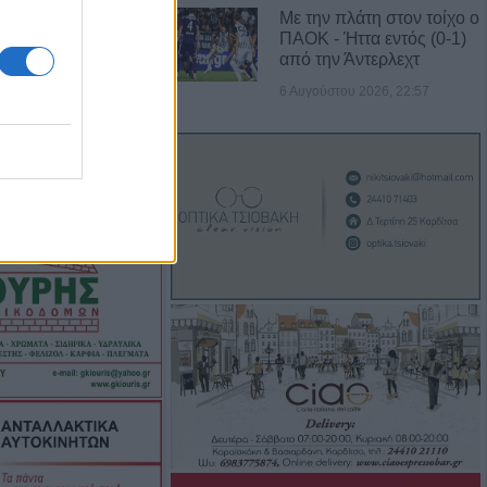
ουζάκι
Με την πλάτη στον τοίχο ο
ΠΑΟΚ - Ήττα εντός (0-1)
από την Άντερλεχτ
ελήνη: Το κομμάτι
6 Αυγούστου 2026, 22:57
προσέκρουσε στη
ρυσή ευκαιρία
κούς επιστήμονες
χνεις, συνεργείο
ζας” και έχεις τη
 Οριστική λύση
πινακίδων
οιές αλλαγές θα
Αυγούστου η
άσιου Λαζαρίδη