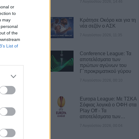
7 Αυγούστου 2026, 14:46
sonal or
ection to
ou may
Κράτησε Οκόρο και για τη
νέα σεζόν ο ΑΣΚ
 personal
out of the
7 Αυγούστου 2026, 11:35
 downstream
Α ΝΕΑ
B’s List of
υγούστου κηδεία
Conference League: Τα
ου Θέου
αποτελέσματα των
πρώτων αγώνων του
Γ΄προκριματικού γύρου
άρισα, Μαγνησία
7 Αυγούστου 2026, 00:10
διατάραξη κοινής
σεις στον
ικά και οδήγηση
Europa League: Με ΤΣΚΑ
Σόφιας λογικά ο ΟΦΗ στα
Play Off - Τα
αποτελέσματα των…
νεοσσών και 235
7 Αυγούστου 2026, 00:04
ηγετικού
 εκτροφείο