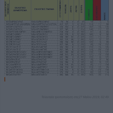
Τελευταία τροποποίηση στις27 Μαΐου 2019, 02:49