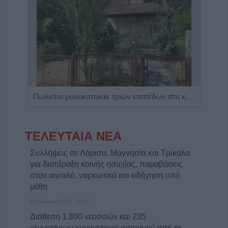
Η Αποκατάσταση Α.Ε. αναζητά για εργασία Νοσηλευτές και Βοηθούς Νοσηλευτές
Πωλείται μονοκατοικία τριών επιπέδων στο καταπράσινο Πευκόφυτο Καρδίτσας
ΤΕΛΕΥΤΑΙΑ ΝΕΑ
Συλλήψεις σε Λάρισα, Μαγνησία και Τρίκαλα
για διατάραξη κοινής ησυχίας, παραβάσεις
στον αιγιαλό, ναρκωτικά και οδήγηση υπό
μέθη
9 Αυγούστου 2026, 10:27
Διάθεση 1.800 νεοσσών και 235
γεννητόρων κυνηγετικού φασιανού από το