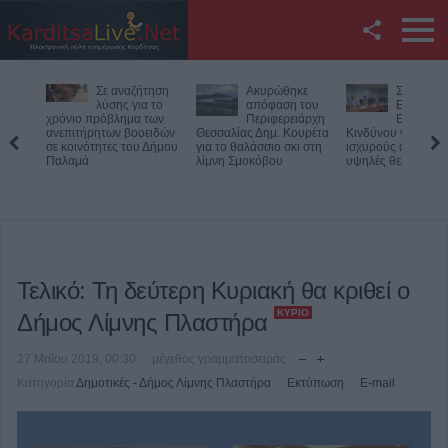
Facebook
Σε αναζήτηση
Ακυρώθηκε
Συνεδρία
Twitter
λύσης για το
απόφαση του
Επιτροπ
χρόνιο πρόβλημα των
Περιφερειάρχη
Εκτίμηση
ανεπιτήρητων βοοειδών
Θεσσαλίας Δημ. Κουρέτα
Κινδύνου για τους
YouTube
σε κοινότητες του Δήμου
για το θαλάσσιο σκι στη
ισχυρούς ανέμους κ
Παλαμά
λίμνη Σμοκόβου
υψηλές θερμοκρασ
Αναζήτηση
RSS
Επικοινωνία με το
Τελικό: Τη δεύτερη Κυριακή θα κριθεί ο
KarditsaLive.Net
ΚΎΡΙΟ
Δήμος Λίμνης Πλαστήρα
27 Μαΐου 2019, 00:30
μέγεθος γραμματοσειράς
Κατηγορία
Δημοτικές - Δήμος Λίμνης Πλαστήρα
Εκτύπωση
E-mail