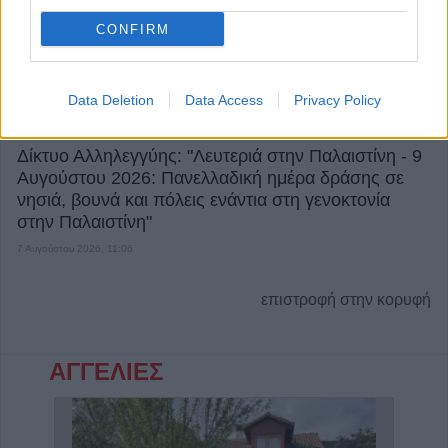
CONFIRM
Data Deletion
Data Access
Privacy Policy
Δίκτυο Αλληλεγγύης: "Λευτεριά στην Παλαιστίνη - 9
Αυγούστου 2026: Πανελλαδική ημέρα δράσης σε
νησιά, βουνά και πόλεις ενάντια στη γενοκτονία
στην Παλαιστίνη"
7 Αυγούστου 2026, 11:06
επιστροφή στην κορυφή
ΑΓΓΕΛΙΕΣ