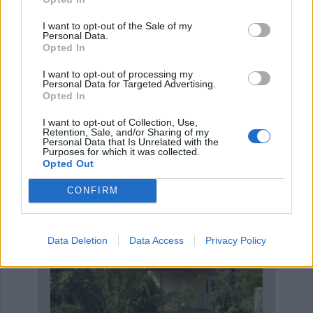
2009. Αναλυτικά όλα τα αποτελέσματα της 6ης αγωνιστικής:
I want to opt-out of the Sale of my
Personal Data.
Opted In
Συνδρομή σε αυτήν την τροφοδοσία RSS
I want to opt-out of processing my
Personal Data for Targeted Advertising.
Opted In
Έναρξη
Προηγούμενο
…
Επόμενο
Τέλος
I want to opt-out of Collection, Use,
Retention, Sale, and/or Sharing of my
Σελίδα 56 από 57
Personal Data that Is Unrelated with the
Purposes for which it was collected.
Opted Out
ΑΓΓΕΛΙΕΣ
CONFIRM
Data Deletion
Data Access
Privacy Policy