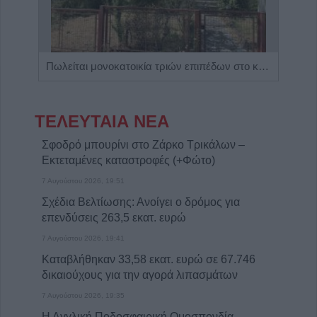
Η Αποκατάσταση Α.Ε. αναζητά για εργασία Νοσηλευτές και Βοηθούς Νοσηλευτές
Πωλείται μονοκατοικία τριών επιπέδων στο καταπράσινο Πευκόφυτο Καρδίτσας
ΤΕΛΕΥΤΑΙΑ ΝΕΑ
Σφοδρό μπουρίνι στο Ζάρκο Τρικάλων –
Εκτεταμένες καταστροφές (+Φώτο)
7 Αυγούστου 2026, 19:51
Σχέδια Βελτίωσης: Ανοίγει ο δρόμος για
επενδύσεις 263,5 εκατ. ευρώ
7 Αυγούστου 2026, 19:41
Καταβλήθηκαν 33,58 εκατ. ευρώ σε 67.746
δικαιούχους για την αγορά λιπασμάτων
7 Αυγούστου 2026, 19:35
Η Αγγλική Ποδοσφαιρική Ομοσπονδία