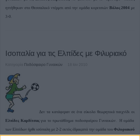
ηττήθηκαν στο Θεσσαλικό ντέρμπι από την ομάδα κοριτσιών
Βόλος 2004
με
3-0.
Ισοπαλία για τις Ελπίδες με Φιλυριακό
Κατηγορία
Ποδόσφαιρο Γυναικών
18 Ιαν 2010
Δεν τα κατάφεραν σε ένα εύκολο θεωρητικά παιχνίδι οι
Ελπίδες Καρδίτσας
για το πρωτάθλημα ποδοσφαίρου Γυναικών. Η ομάδα
των Ελπίδων ήρθε ισόπαλη με 2-2 εκτός έδραςαπό την ομάδα του
Φιλυριακού
Φλώρινας
που μέχρι σήμερα δεν είχε κερδίσει βαθμό. Τα γκολ για τις Ελπίδες