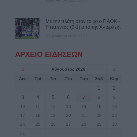
7 Αυγούστου 2026, 00:04
πρόδρομα έργα πριν την μετεγκατάσταση
της Μεταμόρφωσης
Με την πλάτη στον τοίχο ο ΠΑΟΚ -
7 Αυγούστου 2026, 15:02
Ήττα εντός (0-1) από την Άντερλεχτ
Στο ΠΠΑ Θεσσαλίας η προμήθεια και
τοποθέτηση νέας κερκίδας στο γήπεδο
6 Αυγούστου 2026, 22:57
Μασχολουρίου
ΑΡΧΕΙΟ ΕΙΔΗΣΕΩΝ
7 Αυγούστου 2026, 14:46
Απορρίφθηκαν από τον εισαγγελέα του
Αρείου Πάγου οι αιτήσεις για την ανάσυρση
«
Αύγουστος 2026
»
από το αρχείο της υπόθεσης των
Δευ
Τρί
Τετ
Πέμ
Παρ
Σάβ
Κυρ
τηλεφωνικών υποκλοπών
1
2
7 Αυγούστου 2026, 14:26
3
4
5
6
7
8
9
Επιχορηγήσεις 15.000 ευρώ από το Υπ.
Πολιτισμού για δύο πολιτιστικά φεστιβάλ
10
11
12
13
14
15
16
που πραγματοποιούνται στο ν. Καρδίτσας
17
18
19
20
21
22
23
7 Αυγούστου 2026, 14:18
24
25
26
27
28
29
30
31