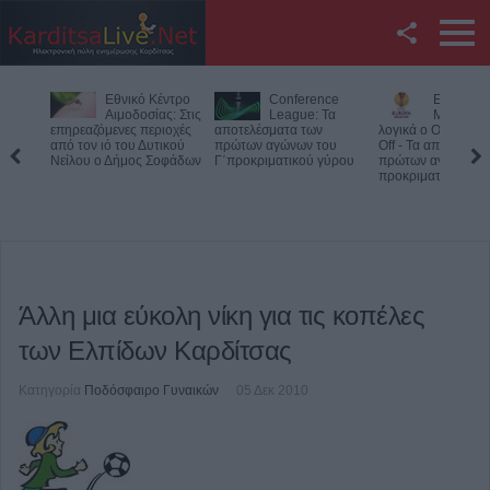
Facebook
Εθνικό Κέντρο
Conference
Europa L
Twitter
Αιμοδοσίας: Στις
League: Τα
Με ΤΣΚΑ 
επηρεαζόμενες περιοχές
αποτελέσματα των
λογικά ο ΟΦΗ στα 
από τον ιό του Δυτικού
πρώτων αγώνων του
Off - Τα αποτελέσμ
YouTube
Νείλου ο Δήμος Σοφάδων
Γ΄προκριματικού γύρου
πρώτων αγώνων στ
προκριματικό
Αναζήτηση
RSS
Επικοινωνία με το
Άλλη μια εύκολη νίκη για τις κοπέλες
KarditsaLive.Net
των Ελπίδων Καρδίτσας
Κατηγορία
Ποδόσφαιρο Γυναικών
05 Δεκ 2010