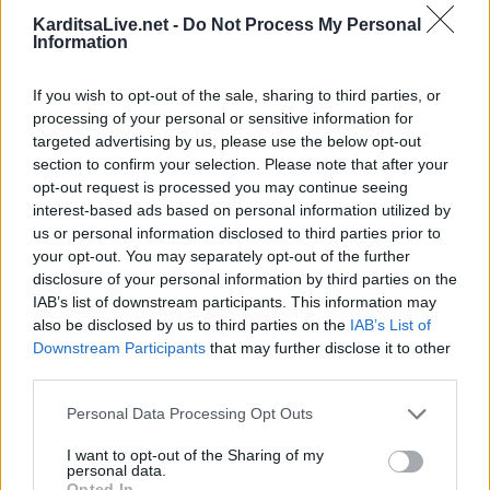
KarditsaLive.net -
Do Not Process My Personal
πέτυχαν η Γκόγκολη στο 14' και η Αλεξίου στο 40'.
Information
If you wish to opt-out of the sale, sharing to third parties, or
processing of your personal or sensitive information for
targeted advertising by us, please use the below opt-out
Ακόμα σκοράρουν οι Ελπίδες
section to confirm your selection. Please note that after your
Καρδίτσας
opt-out request is processed you may continue seeing
interest-based ads based on personal information utilized by
Κατηγορία
Ποδόσφαιρο Γυναικών
21 Δεκ 2009
us or personal information disclosed to third parties prior to
your opt-out. You may separately opt-out of the further
disclosure of your personal information by third parties on the
IAB’s list of downstream participants. This information may
also be disclosed by us to third parties on the
IAB’s List of
Downstream Participants
that may further disclose it to other
third parties.
Σε φουλ φόρμα τα κορίτσια των
Ελπίδων Καρδίτσας
,
Personal Data Processing Opt Outs
συνέτριψαν τον
Αρη
μέσα στο γήπεδό του με
6-1
και παρέμειναν κοντά στην
I want to opt-out of the Sharing of my
κορυφή της βαθμολογίας. Με τη νίκη αυτή έκλεισαν με τον καλύτερο τρόπο το
personal data.
Opted In