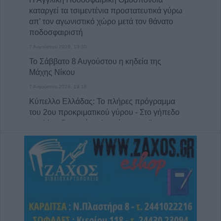
καταργεί τα τσιμεντένια προστατευτικά γύρω
απ’ τον αγωνιστικό χώρο μετά τον θάνατο
ποδοσφαιριστή
7 Αυγούστου 2026, 19:30
Το Σάββατο 8 Αυγούστου η κηδεία της
Μάχης Νίκου
7 Αυγούστου 2026, 19:18
Κύπελλο Ελλάδας: Το πλήρες πρόγραμμα
του 2ου προκριματικού γύρου - Στο γήπεδο
του Μακεδονικού το Αναγέννηση - Άρης
7 Αυγούστου 2026, 18:41
Το Σάββατο 8 Αυγούστου η κηδεία της
Αθανασίας Βρέκου
7 Αυγούστου 2026, 18:20
Συμμαχία Υπέρ των Πολιτών: Σκιές για το
κόστος, τους όρους, τον τρόπο και τον
φορέα δημοπράτησης των κολυμβητικών