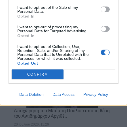
Υγεία: Ο θόρυβος των δρόμων αυξάνει τον
I want to opt-out of the Sale of my
κίνδυνο εμφάνισης Πάρκινσ…
Personal Data.
Opted In
21 Ιουλίου 2026, 10:18
I want to opt-out of processing my
Personal Data for Targeted Advertising.
Opted In
I want to opt-out of Collection, Use,
Retention, Sale, and/or Sharing of my
Personal Data that Is Unrelated with the
Purposes for which it was collected.
Opted Out
CONFIRM
Data Deletion
Data Access
Privacy Policy
Αποχώρηση του Μπάμπη Πούλιου από τη θέση
του Αντιδημάρχου Αργιθέ…
20 Ιουλίου 2026, 11:29