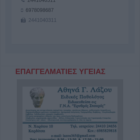
2441040311
6978098687
2441040311
ΕΠΑΓΓΕΛΜΑΤΙΕΣ ΥΓΕΙΑΣ