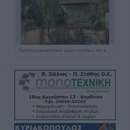
Η Αποκατάσταση Α.Ε. αναζητά για εργασία Νοσηλευτές και Βοηθούς Νοσηλευτές
Πωλείται μονοκατοικία τριών επιπέδων στο καταπράσινο Πευκόφυτο Καρδίτσας