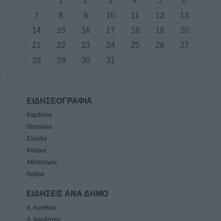
1
2
3
4
5
6
7
8
9
10
11
12
13
14
15
16
17
18
19
20
21
22
23
24
25
26
27
28
29
30
31
ΕΙΔΗΣΕΟΓΡΑΦΙΑ
Καρδίτσα
Θεσσαλία
Ελλάδα
Κόσμος
Αθλητισμός
Άρθρα
ΕΙΔΗΣΕΙΣ ΑΝΑ ΔΗΜΟ
Δ. Αργιθέας
Δ. Καρδίτσας