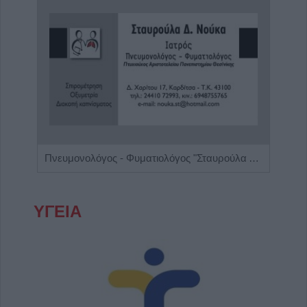
ος'
Πνευμονολόγος - Φυματιολόγος "Σταυρούλα Δ. Νούκα"
ΥΓΕΙΑ