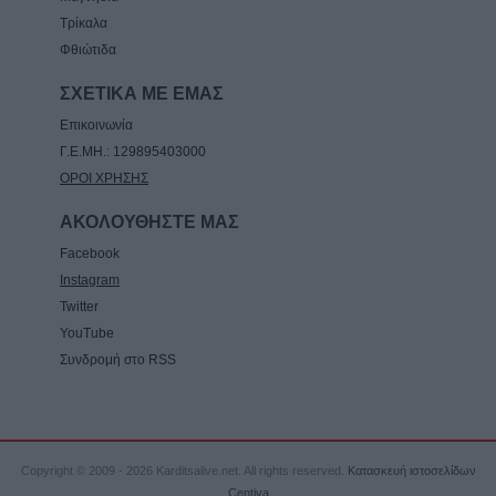
Τρίκαλα
Φθιώτιδα
ΣΧΕΤΙΚΑ ΜΕ ΕΜΑΣ
Επικοινωνία
Γ.Ε.ΜΗ.: 129895403000
ΟΡΟΙ ΧΡΗΣΗΣ
ΑΚΟΛΟΥΘΗΣΤΕ ΜΑΣ
Facebook
Instagram
Twitter
YouTube
Συνδρομή στο RSS
Copyright © 2009 - 2026 Karditsalive.net. All rights reserved.
Κατασκευή ιστοσελίδων
Centiva