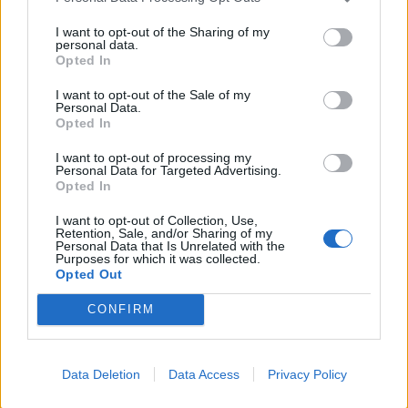
I want to opt-out of the Sharing of my
personal data.
Opted In
I want to opt-out of the Sale of my
Personal Data.
Opted In
I want to opt-out of processing my
Personal Data for Targeted Advertising.
Υγεία: Ο θόρυβος των δρόμων αυξάνει τον
Opted In
κίνδυνο εμφάνισης Πάρκινσ…
I want to opt-out of Collection, Use,
21 Ιουλίου 2026, 10:18
Retention, Sale, and/or Sharing of my
Personal Data that Is Unrelated with the
Purposes for which it was collected.
Opted Out
CONFIRM
Data Deletion
Data Access
Privacy Policy