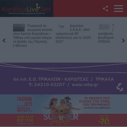
Facebook
Δημόσιες
Την Παρασκευή
Νεκρός
Twitter
Σ.Α.Ε.Κ.: 860
(7/8) η δεύτερη
75χρονος
τμήματα και 95
καταβολή του
αγροτική περιοχή 
ειδικότητες για το 2026-
βοηθήματος του ΛΑΕ-
Δομενίκου – Πιθαν
YouTube
2027
ΟΠΕΚΑ
παθολογικό αίτιο
Αναζήτηση
RSS
Επικοινωνία με το
KarditsaLive.Net