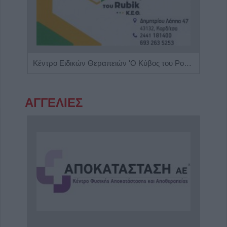
Γαστρεντερολόγος - Ηπατολόγος "Νικολέτα Β. Μαγαλιού"
Κέντρο Ειδικών Θεραπειών 'Ο Κύβος του Ρούμπικ'
ΑΓΓΕΛΙΕΣ