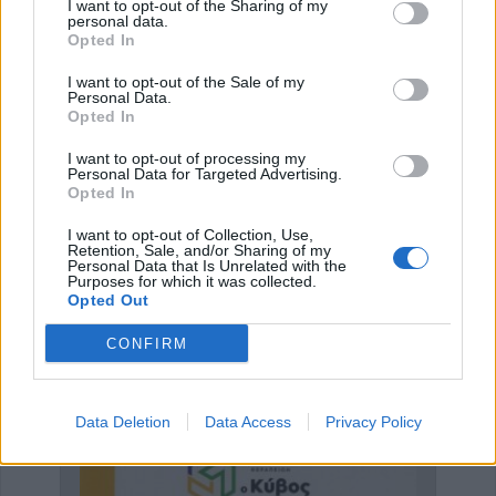
I want to opt-out of the Sharing of my
personal data.
Λίμνης Πλαστήρα
Κατηγορία
Εργασία - Καρδίτσα
Opted In
25 Δεκεμβρίου 2017, 11:32
I want to opt-out of the Sale of my
Personal Data.
Opted In
Συνδρομή σε αυτήν την τροφοδοσία RSS
I want to opt-out of processing my
Personal Data for Targeted Advertising.
Opted In
Έναρξη
Προηγούμενο
…
Επόμενο
Τέλος
I want to opt-out of Collection, Use,
Retention, Sale, and/or Sharing of my
Σελίδα 131 από 134
Personal Data that Is Unrelated with the
Purposes for which it was collected.
Opted Out
ΕΠΑΓΓΕΛΜΑΤΙΕΣ ΥΓΕΙΑΣ
CONFIRM
Data Deletion
Data Access
Privacy Policy