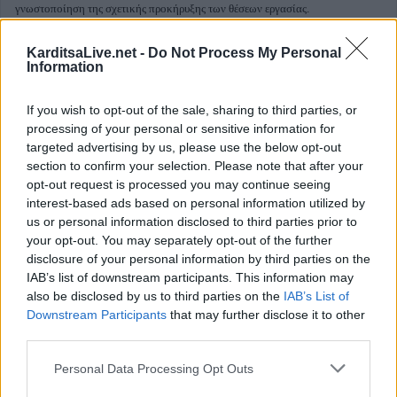
γνωστοποίηση της σχετικής προκήρυξης των θέσεων εργασίας.
Καρδίτσα
Κατηγορία
Εργασία - Καρδίτσα
27 Δεκεμβρίου 2017, 16:18
KarditsaLive.net -
Do Not Process My Personal
Information
If you wish to opt-out of the sale, sharing to third parties, or
processing of your personal or sensitive information for
Ετήσια ανανέωση συμβάσεων για 6
targeted advertising by us, please use the below opt-out
εργαζομένους στο "Βοήθεια στο Σπίτι"
section to confirm your selection. Please note that after your
opt-out request is processed you may continue seeing
του Δήμου Λίμνης Πλαστήρα
interest-based ads based on personal information utilized by
us or personal information disclosed to third parties prior to
your opt-out. You may separately opt-out of the further
disclosure of your personal information by third parties on the
IAB’s list of downstream participants. This information may
also be disclosed by us to third parties on the
IAB’s List of
Την ετήσια ανανέωση
συμβάσεων ιδιωτικού δικαίου
Downstream Participants
that may further disclose it to other
third parties.
ορισμένου χρόνου για 6 εργαζομένους στο πρόγραμμα "
Βοήθεια στο Σπίτι
"
αποφάσισε ομόφωνα το Δ.Σ. της Δημοτική Επιχείρησης "
Επί ΝΟΗΣΗ
" του
Personal Data Processing Opt Outs
Δήμου Λίμνης Πλαστήρα.