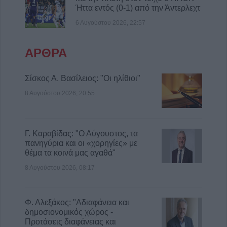
Ήττα εντός (0-1) από την Άντερλεχτ
Θεσσαλίας Δημ. Κουρέτα για το θαλάσσιο
σκι στη λίμνη Σμοκόβου
6 Αυγούστου 2026, 22:57
8 Αυγούστου 2026, 13:44
Συνεδρίαση Επιτροπής Εκτίμησης Κινδύνου
ΑΡΘΡΑ
για τους ισχυρούς ανέμους και τις υψηλές
θερμοκρασίες
Σίσκος Α. Βασίλειος: "Οι ηλίθιοι"
8 Αυγούστου 2026, 13:30
8 Αυγούστου 2026, 20:55
Γ. Καραβίδας: "Ο Αύγουστος, τα
πανηγύρια και οι «χορηγίες» με
θέμα τα κοινά μας αγαθά"
8 Αυγούστου 2026, 08:17
Φ. Αλεξάκος: "Αδιαφάνεια και
δημοσιονομικός χώρος -
Προτάσεις διαφάνειας και