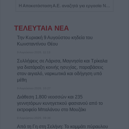
Πωλείται μονοκατοικία τριών επιπέδων στο καταπράσινο Πευκόφυτο Καρδίτσας
Η Αποκατάσταση Α.Ε. αναζητά για εργασία Νοσηλευτές και Βοηθούς Νοσηλευτές
ΤΕΛΕΥΤΑΙΑ ΝΕΑ
Την Κυριακή 9 Αυγούστου κηδεία του
Κωνσταντίνου Θέου
9 Αυγούστου 2026, 11:13
Συλλήψεις σε Λάρισα, Μαγνησία και Τρίκαλα
για διατάραξη κοινής ησυχίας, παραβάσεις
στον αιγιαλό, ναρκωτικά και οδήγηση υπό
μέθη
9 Αυγούστου 2026, 10:27
Διάθεση 1.800 νεοσσών και 235
γεννητόρων κυνηγετικού φασιανού από το
εκτροφείο Μπαλάνου στο Μουζάκι
9 Αυγούστου 2026, 09:38
Από τη Γη στη Σελήνη: Το κομμάτι πύραυλου