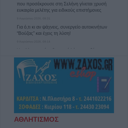
που προσέκρουσε στη Σελήνη γίνεται χρυσή
ευκαιρία μελέτης για ειδικούς επιστήμονες
9 Αυγούστου 2026, 09:31
Για ό,τι κι αν ψάχνεις, συνεργείο αυτοκινήτων
“Βούζας” και έχεις τη λύση!
9 Αυγούστου 2026, 09:14
Υπ. Μεταφορών: Οριστική λύση στο ζήτημα
των πινακίδων κυκλοφορίας - Ποιές αλλαγές
θα γίνουν
9 Αυγούστου 2026, 08:17
Την Κυριακή 9 Αυγούστου η κηδεία του
Αθανάσιου Λαζαρίδη
9 Αυγούστου 2026, 08:05
Υψηλός κίνδυνος πυρκαγιάς την Κυριακή
(9/8) σε μεγάλο τμήμα του ν. Καρδίτσας και
της υπόλοιπης Θεσσαλίας
ΑΘΛΗΤΙΣΜΟΣ
8 Αυγούστου 2026, 22:58