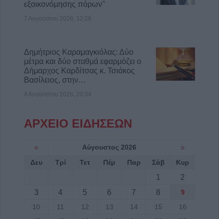
εξοικονόμησης πόρων"
7 Αυγούστου 2026, 12:29
Δημήτριος Καραμαγκιόλας: Δύο
μέτρα και δύο σταθμά εφαρμόζει ο
Δήμαρχος Καρδίτσας κ. Τσιάκος
Βασίλειος, στην…
4 Αυγούστου 2026, 20:34
ΑΡΧΕΙΟ ΕΙΔΗΣΕΩΝ
«
Αύγουστος 2026
»
Δευ
Τρί
Τετ
Πέμ
Παρ
Σάβ
Κυρ
1
2
3
4
5
6
7
8
9
10
11
12
13
14
15
16