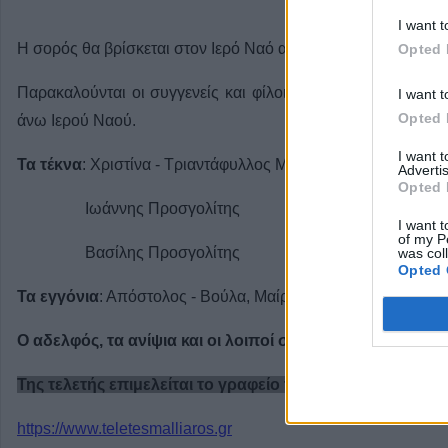
I want t
Η σορός θα βρίσκεται στον Ιερό Ναό από τις 12.00 μ.μ.
Opted 
Παρακαλούνται οι συγγενείς και φίλοι όπως προσέλθουν κ
I want t
Opted 
άνω Ιερού Ναού.
I want 
Τα τέκνα
: Χριστίνα - Τριαντάφυλλος Μαστρογιανούδης
Advertis
Opted 
Ιωάννης Προσγολίτης
I want t
of my P
Βασίλης Προσγολίτης
was col
Opted 
Τα εγγόνια
: Απόστολος - Βούλα, Μαίρη, Αρετή - Ανταμ
Ο αδελφός, τα ανίψια και οι λοιποί συγγενείς
Της τελετής επιμελείται το γραφείο τελετών "ΣΩΤ. Γ. Μ
https://www.teletesmalliaros.gr