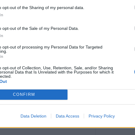
δίκτυο μεταφορ
o opt-out of the Sharing of my personal data.
αιολικό πάρκο η
In
πυρκαγιάς
αι συνοδεύσουν την εκφορά της εκ του ως
o opt-out of the Sale of my Personal Data.
7 Αυγούστου 2026, 11:42
In
Κράτησε Οκόρο κ
σεζόν ο ΑΣΚ
to opt-out of processing my Personal Data for Targeted
ing.
7 Αυγούστου 2026, 11:35
In
Εργατικό Κέντρο
o opt-out of Collection, Use, Retention, Sale, and/or Sharing
"Κάτω τα χέρια 
ersonal Data that Is Unrelated with the Purposes for which it
του Εργατικού Κ
lected.
Out
7 Αυγούστου 2026, 11:20
Το Σάββατο 8 Αυ
CONFIRM
του Χρήστου Αρ
7 Αυγούστου 2026, 11:17
ΑΛΛΙΑΡΟΣ"
Data Deletion
Data Access
Privacy Policy
Δίκτυο Αλληλεγγ
στην Παλαιστίνη
2026: Πανελλαδ