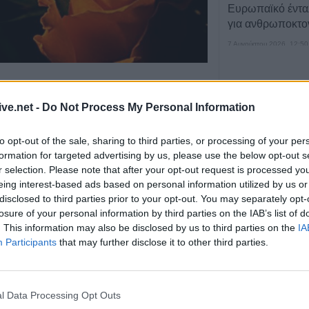
Ευρωπαϊκό έντ
για ανθρωποκτο
7 Αυγούστου 2026, 12:50
Φ. Αλεξάκος: "Αδ
δημοσιονομικός
μ.
από τον Ιερό Ναό
Αγ. Γεωργίου
της
Προτάσεις διαφά
ive.net -
Do Not Process My Personal Information
τών 95
εξοικονόμησης 
7 Αυγούστου 2026, 12:29
to opt-out of the sale, sharing to third parties, or processing of your per
Μουσική βραδιά 8
formation for targeted advertising by us, please use the below opt-out s
Άγιο Βησσάριο
r selection. Please note that after your opt-out request is processed y
eing interest-based ads based on personal information utilized by us or
7 Αυγούστου 2026, 11:57
disclosed to third parties prior to your opt-out. You may separately opt-
Συλλήψεις στην 
losure of your personal information by third parties on the IAB’s list of
ρευματοκλοπή κ
. This information may also be disclosed by us to third parties on the
IA
του ΚΟΚ
Participants
that may further disclose it to other third parties.
7 Αυγούστου 2026, 11:48
Προφυλακίστηκα
κατηγορούμενοι 
l Data Processing Opt Outs
πυρκαγιά στη Βο