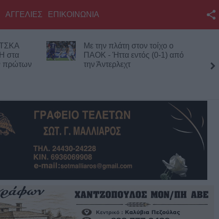
ΑΓΓΕΛΙΕΣ
ΕΠΙΚΟΙΝΩΝΙΑ
Facebook
 ΤΣΚΑ
Με την πλάτη στον τοίχο ο
Twitter
Η στα
ΠΑΟΚ - Ήττα εντός (0-1) από
ων πρώτων
την Άντερλεχτ
YouTube
τέσσ
Αναζήτηση
RSS
Επικοινωνία με το
KarditsaLive.Net