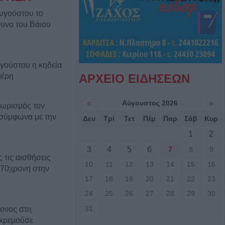
υγούστου το
υνο του Βάιου
γούστου η κηδεία
μέρη
ΑΡΧΕΙΟ ΕΙΔΗΣΕΩΝ
«
Αύγουστος 2026
»
θωρισμός τον
 σύμφωνα με την
Δευ
Τρί
Τετ
Πέμ
Παρ
Σάβ
Κυρ
1
2
3
4
5
6
7
8
9
 τις αισθήσεις
10
11
12
13
14
15
16
 70χρονη στην
17
18
19
20
21
22
23
24
25
26
27
28
29
30
31
ονος στη
κκρεμούσε