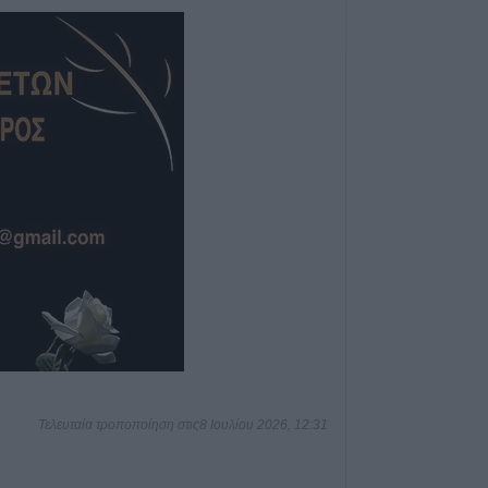
σε νησιά, βουνά 
ενάντια στη γενο
Παλαιστίνη"
7 Αυγούστου 2026, 11:06
ΛΑ.ΣΥ. Θεσσαλία
περιφερειακή α
κάνει πως δεν β
συνεχιζόμενη εδ
ρύπανση του Γ
ποταμού"
7 Αυγούστου 2026, 10:59
Άκυρες οι εγκύκ
αναρτώνται στις
φορέων του δημ
Οκτωβρίου 202
7 Αυγούστου 2026, 10:42
Τελευταία τροποποίηση στις8 Ιουλίου 2026, 12:31
Ταϊλάνδη: Έφηβ
παππού και γιαγι
6 άτομα στο σχο