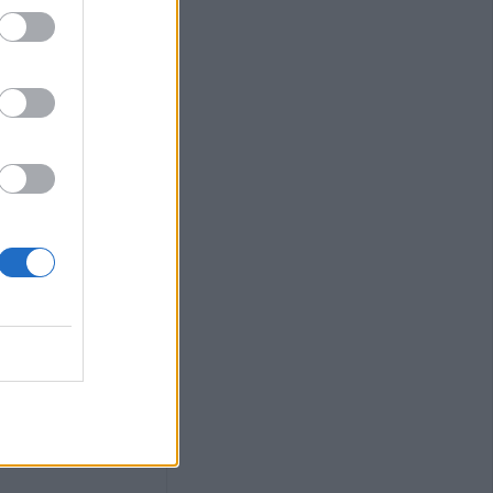
άς ρεύματος από
 έναρξη της
αι για τη νέα
 Καρδίτσας:
από τον πρόεδρο
έντρου Λάρισας"
γούστου η κηδεία
χ. Παπαλέξη
ύης: "Λευτεριά
 - 9 Αυγούστου
ική ημέρα δράσης