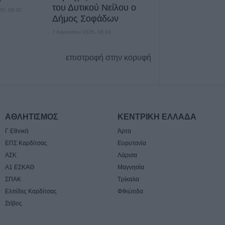
δρόμο Αμφίπολη
του Δυτικού Νείλου ο
26, 08:42
Δήμος Σοφάδων
7 Αυγούστου 2026, 09:00
7 Αυγούστου 2026, 08:24
επιστροφή στην κορυφή
ΑΘΛΗΤΙΣΜΟΣ
ΚΕΝΤΡΙΚΗ ΕΛΛΑΔΑ
Γ Εθνική
Άρτα
ΕΠΣ Καρδίτσας
Ευρυτανία
ΑΣΚ
Λάρισα
Α1 ΕΣΚΑΘ
Μαγνησία
ΣΠΑΚ
Τρίκαλα
Ελπίδες Καρδίτσας
Φθιώτιδα
Στίβος