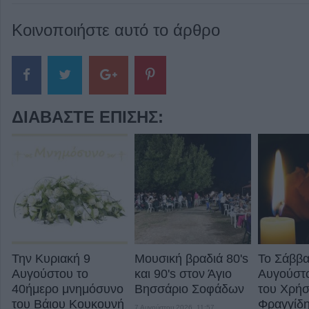
Κοινοποιήστε αυτό το άρθρο
ΔΙΑΒΆΣΤΕ ΕΠΊΣΗΣ:
Την Κυριακή 9
Μουσική βραδιά 80's
Το Σάββα
Αυγούστου το
και 90's στον Άγιο
Αυγούστο
40ήμερο μνημόσυνο
Βησσάριο Σοφάδων
του Χρήσ
του Βάιου Κουκουνή
Φραγγίδ
7 Αυγούστου 2026, 11:57