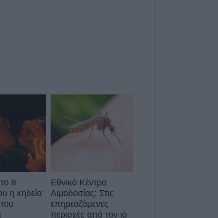
7 Αυγούστου 2026, 10:37
Δωρεάν κρατική 
αποκατάσταση ζη
που επλήγησαν 
της 12ης Μαρτίο
Αργιθέας
7 Αυγούστου 2026, 10:19
Την Παρασκευή 
κηδεία του Κωνσ
Βασιλάκη
7 Αυγούστου 2026, 10:00
Γουδί: Θανατηφ
53χρονης γυναίκ
όροφο πολυκατο
το 8
Εθνικό Κέντρο
7 Αυγούστου 2026, 09:22
υ η κηδεία
Αιμοδοσίας: Στις
Μητέρα και γιος 
του
επηρεαζόμενες
μετωπική ΙΧ με 
η
περιοχές από τον ιό