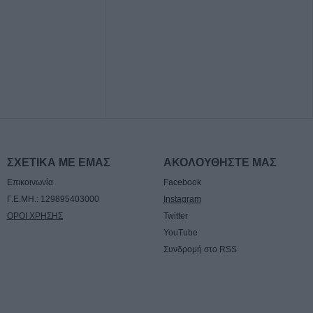
ς - Δράμας
ΣΧΕΤΙΚΑ ΜΕ ΕΜΑΣ
ΑΚΟΛΟΥΘΗΣΤΕ ΜΑΣ
Επικοινωνία
Facebook
Γ.Ε.ΜΗ.: 129895403000
Instagram
ΟΡΟΙ ΧΡΗΣΗΣ
Twitter
YouTube
Συνδρομή στο RSS