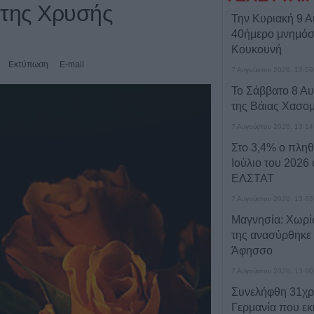
 της Χρυσής
Την Κυριακή 9 Α
40ήμερο μνημόσ
Κουκουνή
Εκτύπωση
E-mail
7 Αυγούστου 2026, 13:59
Το Σάββατο 8 Αυ
της Βάιας Χασο
7 Αυγούστου 2026, 13:14
Στο 3,4% ο πλη
Ιούλιο του 2026
ΕΛΣΤΑΤ
7 Αυγούστου 2026, 13:03
Μαγνησία: Χωρίς
της ανασύρθηκε
Άφησσο
7 Αυγούστου 2026, 13:00
Συνελήφθη 31χρ
Γερμανία που ε