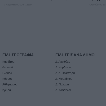
7 Αυγούστου 2026, 13:59
7 Αυγούστου 20
ΕΙΔΗΣΕΟΓΡΑΦΙΑ
ΕΙΔΗΣΕΙΣ ΑΝΑ ΔΗΜΟ
Καρδίτσα
Δ. Αργιθέας
Θεσσαλία
Δ. Καρδίτσας
Ελλάδα
Δ. Λ. Πλαστήρα
Κόσμος
Δ. Μουζάκιου
Αθλητισμός
Δ. Παλαμά
Άρθρα
Δ. Σοφάδων