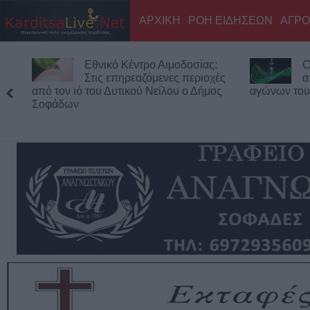
ΑΡΧΙΚΗ
ΡΟΗ ΕΙΔΗΣΕΩΝ
ΑΓΡΟ
Εθνικό Κέντρο Αιμοδοσίας:
C
Στις επηρεαζόμενες περιοχές
α
από τον ιό του Δυτικού Νείλου ο Δήμος
αγώνων του
Σοφάδων